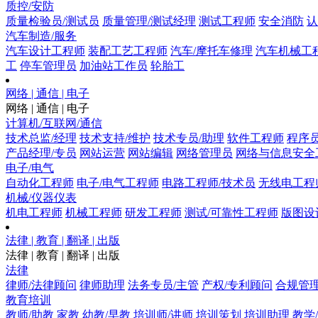
质控/安防
质量检验员/测试员
质量管理/测试经理
测试工程师
安全消防
认
汽车制造/服务
汽车设计工程师
装配工艺工程师
汽车/摩托车修理
汽车机械工
工
停车管理员
加油站工作员
轮胎工
网络 | 通信 | 电子
网络 | 通信 | 电子
计算机/互联网/通信
技术总监/经理
技术支持/维护
技术专员/助理
软件工程师
程序
产品经理/专员
网站运营
网站编辑
网络管理员
网络与信息安全
电子/电气
自动化工程师
电子/电气工程师
电路工程师/技术员
无线电工程
机械/仪器仪表
机电工程师
机械工程师
研发工程师
测试/可靠性工程师
版图设
法律 | 教育 | 翻译 | 出版
法律 | 教育 | 翻译 | 出版
法律
律师/法律顾问
律师助理
法务专员/主管
产权/专利顾问
合规管
教育培训
教师/助教
家教
幼教/早教
培训师/讲师
培训策划
培训助理
教学