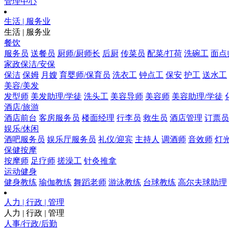
管理中心
生活 | 服务业
生活 | 服务业
餐饮
服务员
送餐员
厨师/厨师长
后厨
传菜员
配菜/打荷
洗碗工
面点
家政保洁/安保
保洁
保姆
月嫂
育婴师/保育员
洗衣工
钟点工
保安
护工
送水工
美容/美发
发型师
美发助理/学徒
洗头工
美容导师
美容师
美容助理/学徒
酒店/旅游
酒店前台
客房服务员
楼面经理
行李员
救生员
酒店管理
订票员
娱乐/休闲
酒吧服务员
娱乐厅服务员
礼仪/迎宾
主持人
调酒师
音效师
灯
保健按摩
按摩师
足疗师
搓澡工
针灸推拿
运动健身
健身教练
瑜伽教练
舞蹈老师
游泳教练
台球教练
高尔夫球助理
人力 | 行政 | 管理
人力 | 行政 | 管理
人事/行政/后勤