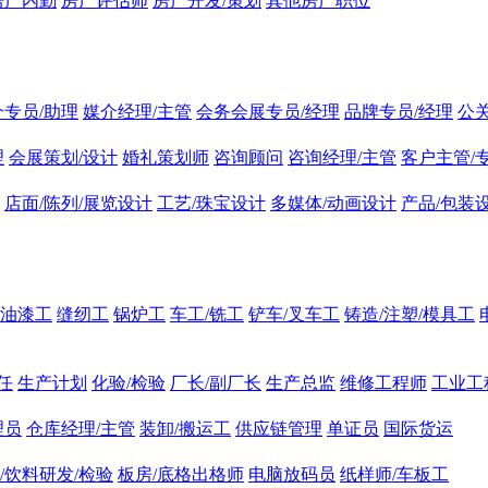
房产内勤
房产评估师
房产开发/策划
其他房产职位
介专员/助理
媒介经理/主管
会务会展专员/经理
品牌专员/经理
公
理
会展策划/设计
婚礼策划师
咨询顾问
咨询经理/主管
客户主管/
店面/陈列/展览设计
工艺/珠宝设计
多媒体/动画设计
产品/包装
油漆工
缝纫工
锅炉工
车工/铣工
铲车/叉车工
铸造/注塑/模具工
任
生产计划
化验/检验
厂长/副厂长
生产总监
维修工程师
工业工
理员
仓库经理/主管
装卸/搬运工
供应链管理
单证员
国际货运
/饮料研发/检验
板房/底格出格师
电脑放码员
纸样师/车板工