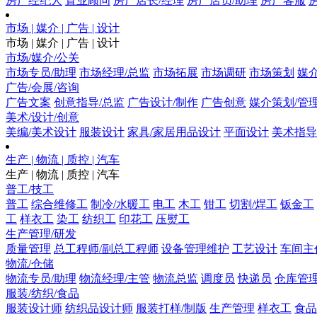
房产经纪人
置业顾问
房产店长/经理
房产店员/助理
房产客服
市场 | 媒介 | 广告 | 设计
市场 | 媒介 | 广告 | 设计
市场/媒介/公关
市场专员/助理
市场经理/总监
市场拓展
市场调研
市场策划
媒
广告/会展/咨询
广告文案
创意指导/总监
广告设计/制作
广告创意
媒介策划/管
美术/设计/创意
美编/美术设计
服装设计
家具/家居用品设计
平面设计
美术指导
生产 | 物流 | 质控 | 汽车
生产 | 物流 | 质控 | 汽车
普工/技工
普工
综合维修工
制冷/水暖工
电工
木工
钳工
切割/焊工
钣金工
工
样衣工
染工
纺织工
印花工
压熨工
生产管理/研发
质量管理
总工程师/副总工程师
设备管理维护
工艺设计
车间主
物流/仓储
物流专员/助理
物流经理/主管
物流总监
调度员
快递员
仓库管
服装/纺织/食品
服装设计师
纺织品设计师
服装打样/制版
生产管理
样衣工
食品