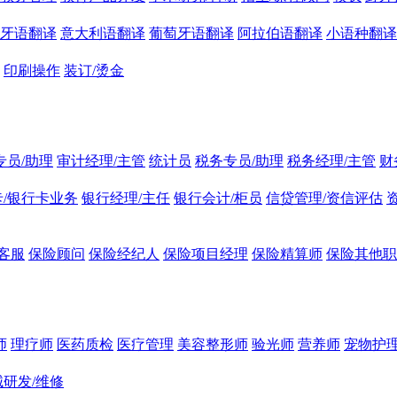
牙语翻译
意大利语翻译
葡萄牙语翻译
阿拉伯语翻译
小语种翻译
印刷操作
装订/烫金
专员/助理
审计经理/主管
统计员
税务专员/助理
税务经理/主管
财
/银行卡业务
银行经理/主任
银行会计/柜员
信贷管理/资信评估
客服
保险顾问
保险经纪人
保险项目经理
保险精算师
保险其他职
师
理疗师
医药质检
医疗管理
美容整形师
验光师
营养师
宠物护理
研发/维修