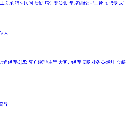
员工关系
猎头顾问
后勤
培训专员/助理
培训经理/主管
招聘专员/
伙人
渠道经理/总监
客户经理/主管
大客户经理
团购业务员/经理
会籍
督导