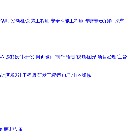
评估师
发动机/总装工程师
安全性能工程师
理赔专员/顾问
洗车
BA
游戏设计/开发
网页设计/制作
语音/视频/图形
项目经理/主管
光/照明设计工程师
研发工程师
电子/电器维修
拓展训练师