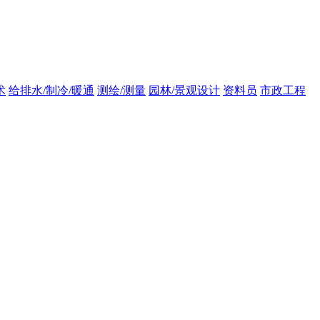
术
给排水/制冷/暖通
测绘/测量
园林/景观设计
资料员
市政工程