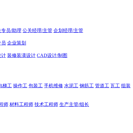
关专员/助理
公关经理/主管
企划经理/主管
专员
企业策划
设计
装修装潢设计
CAD设计/制图
电梯工
操作工
包装工
手机维修
水泥工
钢筋工
管道工
瓦工
组装
程师
材料工程师
技术工程师
生产主管/组长