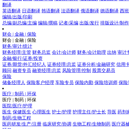
翻译
英语翻译
日语翻译
韩语翻译
法语翻译
俄语翻译
德语翻译
西班
编辑/出版/印刷
总编/副总编/主编
编辑/撰稿
记者/采编
出版/发行
排版设计/制作
财会 | 金融 | 保险
财会 | 金融 | 保险
财务/审计/统计
财务经理/主管
财务总监
会计/会计师
财务/会计助理
出纳
审计
金融/银行/证券/投资
证券/期货/外汇经纪人
证券经理/总监
证券分析/金融研究
信用卡
顾问
融资专员
融资经理/总监
风险管理/控制
股票交易员
保险
储备经理人
保险客户经理
车险专员
保险内勤
保险培训师
保险
医疗 | 制药 | 环保
医疗 | 制药 | 环保
医院/医疗/护理
医生
保健医生
心理医生
护士/护理
护理主任/护士长
导医
药剂
制药/生物工程
医药研发/生产/注册
临床研究/协调
生物工程/生物制药
医疗器械