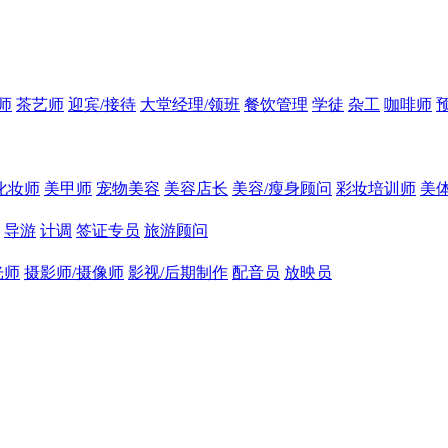
师
茶艺师
迎宾/接待
大堂经理/领班
餐饮管理
学徒
杂工
咖啡师
化妆师
美甲师
宠物美容
美容店长
美容/瘦身顾问
彩妆培训师
美
导游
计调
签证专员
旅游顾问
光师
摄影师/摄像师
影视/后期制作
配音员
放映员