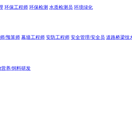
理
环保工程师
环保检测
水质检测员
环境绿化
师/预算师
幕墙工程师
安防工程师
安全管理/安全员
道路桥梁技
物营养/饲料研发