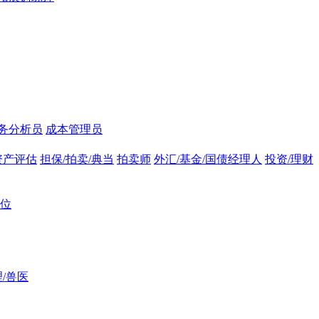
务分析员
成本管理员
资产评估
担保/拍卖/典当
拍卖师
外汇/基金/国债经理人
投资/理财
位
/兽医