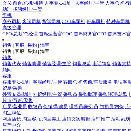
文员
前台/总机/接待
人事专员/助理
人事经理/主管
人事总监
行
助理
招聘经理/主管
司机
商务司机
客运司机
货运司机
出租车司机
班车司机
特种车司机
高级管理
CEO/总裁/总经理
首席运营官COO
首席财务官CFO
首席技术官
销售 | 客服 | 采购 | 淘宝
销售 | 客服 | 采购 | 淘宝
销售
销售代表
销售助理
销售经理/主管
销售总监
电话销售
销售支持
顾问
客服
客服专员/助理
客服经理/主管
客服总监
售前/售后服务
电话客
贸易/采购
外贸专员/助理
外贸经理/主管
采购员
采购助理
采购经理/总监
超市/百货/零售
店员/营业员
收银员
促销/导购员
理货员/陈列员
防损员/内保
店
淘宝职位
网店店长
淘宝客服
淘宝美工
店铺文案编辑
店铺推广
活动策划
房产中介