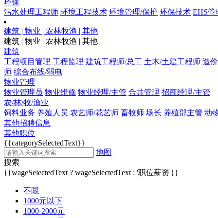
环保
污水处理工程师
环境工程技术
环境管理/保护
环保技术
EHS管
建筑 | 物业 | 农林牧渔 | 其他
建筑 | 物业 | 农林牧渔 | 其他
建筑
工程项目管理
工程监理
建筑工程师/总工
土木/土建工程师
造价
师
综合布线/弱电
物业管理
物业管理员
物业维修
物业经理/主管
合共管理
招商经理/主管
农/林/牧/渔业
饲料业务
养殖人员
农艺师/花艺师
畜牧师
场长
养殖部主管
动
其他招聘信息
其他职位
{{categorySelectedText}}
地图
搜索
{{wageSelectedText ? wageSelectedText : '职位薪资'}}
不限
1000元以下
1000-2000元