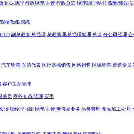
政专员/助理
行政经理/主管
行政总监
经理助理/秘书
薪酬/绩效/
驾校教练/陪练
CTO
副总裁/副总经理
总裁助理/总经理助理
总监
分公司经理
合
汽车销售
医药代表
医疗器械销售
网络销售
区域销售
渠道专员
服
客户关系管理
报关员
商务专员/经理
买手
长/卖场经理
招商经理/主管
奢侈品业务
品类管理
食品加工/处理