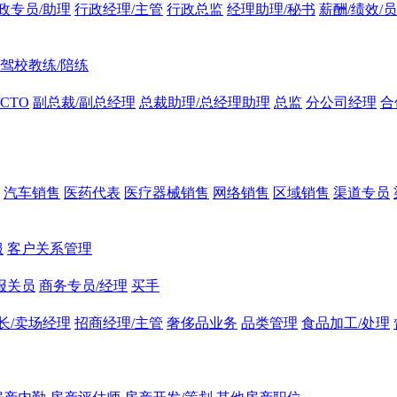
政专员/助理
行政经理/主管
行政总监
经理助理/秘书
薪酬/绩效/
驾校教练/陪练
CTO
副总裁/副总经理
总裁助理/总经理助理
总监
分公司经理
合
汽车销售
医药代表
医疗器械销售
网络销售
区域销售
渠道专员
服
客户关系管理
报关员
商务专员/经理
买手
长/卖场经理
招商经理/主管
奢侈品业务
品类管理
食品加工/处理