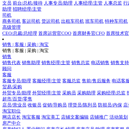
文员
前台/总机/接待
人事专员/助理
人事经理/主管
人事总监
行
助理
招聘经理/主管
司机
商务司机
客运司机
货运司机
出租车司机
班车司机
特种车司机
高级管理
CEO/总裁/总经理
首席运营官COO
首席财务官CFO
首席技术官
销售 | 客服 | 采购 | 淘宝
销售 | 客服 | 采购 | 淘宝
销售
销售代表
销售助理
销售经理/主管
销售总监
电话销售
销售支持
顾问
客服
客服专员/助理
客服经理/主管
客服总监
售前/售后服务
电话客
贸易/采购
外贸专员/助理
外贸经理/主管
采购员
采购助理
采购经理/总监
超市/百货/零售
店员/营业员
收银员
促销/导购员
理货员/陈列员
防损员/内保
店
淘宝职位
网店店长
淘宝客服
淘宝美工
店铺文案编辑
店铺推广
活动策划
房产中介