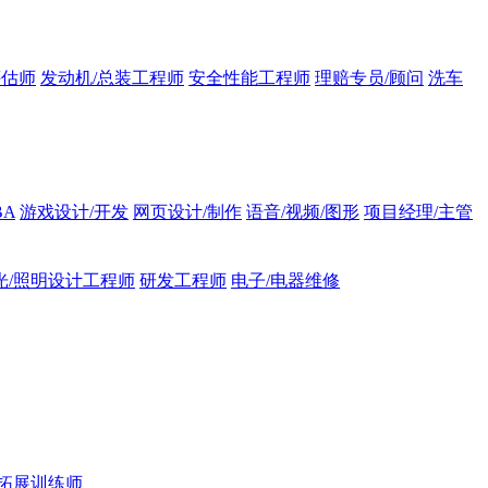
评估师
发动机/总装工程师
安全性能工程师
理赔专员/顾问
洗车
BA
游戏设计/开发
网页设计/制作
语音/视频/图形
项目经理/主管
光/照明设计工程师
研发工程师
电子/电器维修
拓展训练师