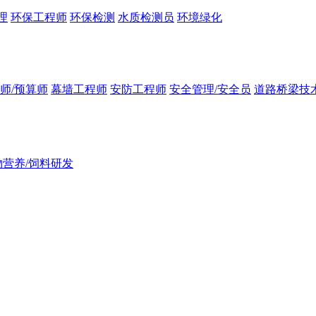
理
环保工程师
环保检测
水质检测员
环境绿化
师/预算师
幕墙工程师
安防工程师
安全管理/安全员
道路桥梁技
物营养/饲料研发