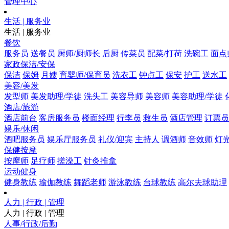
管理中心
生活 | 服务业
生活 | 服务业
餐饮
服务员
送餐员
厨师/厨师长
后厨
传菜员
配菜/打荷
洗碗工
面点
家政保洁/安保
保洁
保姆
月嫂
育婴师/保育员
洗衣工
钟点工
保安
护工
送水工
美容/美发
发型师
美发助理/学徒
洗头工
美容导师
美容师
美容助理/学徒
酒店/旅游
酒店前台
客房服务员
楼面经理
行李员
救生员
酒店管理
订票员
娱乐/休闲
酒吧服务员
娱乐厅服务员
礼仪/迎宾
主持人
调酒师
音效师
灯
保健按摩
按摩师
足疗师
搓澡工
针灸推拿
运动健身
健身教练
瑜伽教练
舞蹈老师
游泳教练
台球教练
高尔夫球助理
人力 | 行政 | 管理
人力 | 行政 | 管理
人事/行政/后勤