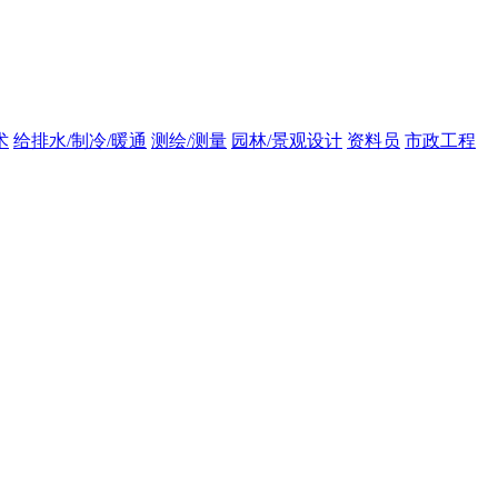
术
给排水/制冷/暖通
测绘/测量
园林/景观设计
资料员
市政工程