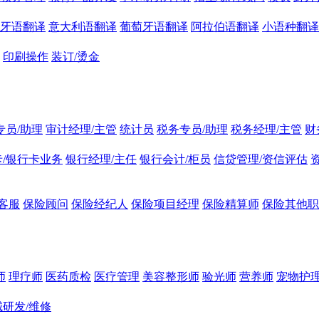
牙语翻译
意大利语翻译
葡萄牙语翻译
阿拉伯语翻译
小语种翻译
印刷操作
装订/烫金
专员/助理
审计经理/主管
统计员
税务专员/助理
税务经理/主管
财
/银行卡业务
银行经理/主任
银行会计/柜员
信贷管理/资信评估
客服
保险顾问
保险经纪人
保险项目经理
保险精算师
保险其他职
师
理疗师
医药质检
医疗管理
美容整形师
验光师
营养师
宠物护理
研发/维修