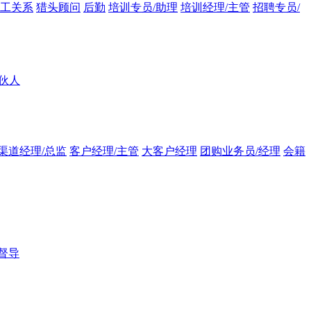
员工关系
猎头顾问
后勤
培训专员/助理
培训经理/主管
招聘专员/
伙人
渠道经理/总监
客户经理/主管
大客户经理
团购业务员/经理
会籍
督导