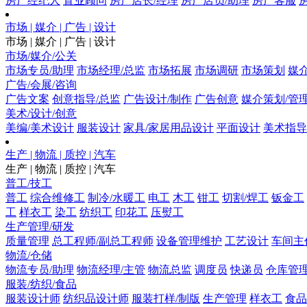
房产经纪人
置业顾问
房产店长/经理
房产店员/助理
房产客服
市场 | 媒介 | 广告 | 设计
市场 | 媒介 | 广告 | 设计
市场/媒介/公关
市场专员/助理
市场经理/总监
市场拓展
市场调研
市场策划
媒
广告/会展/咨询
广告文案
创意指导/总监
广告设计/制作
广告创意
媒介策划/管
美术/设计/创意
美编/美术设计
服装设计
家具/家居用品设计
平面设计
美术指导
生产 | 物流 | 质控 | 汽车
生产 | 物流 | 质控 | 汽车
普工/技工
普工
综合维修工
制冷/水暖工
电工
木工
钳工
切割/焊工
钣金工
工
样衣工
染工
纺织工
印花工
压熨工
生产管理/研发
质量管理
总工程师/副总工程师
设备管理维护
工艺设计
车间主
物流/仓储
物流专员/助理
物流经理/主管
物流总监
调度员
快递员
仓库管
服装/纺织/食品
服装设计师
纺织品设计师
服装打样/制版
生产管理
样衣工
食品