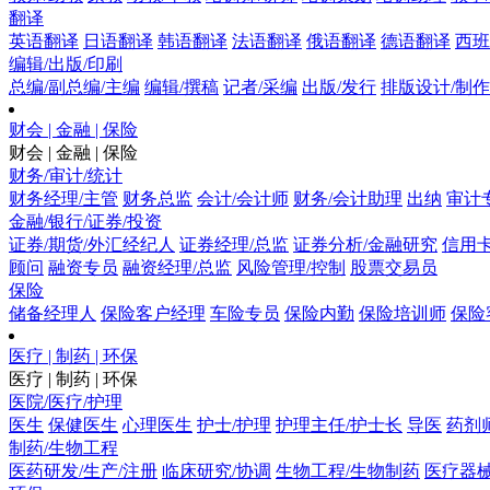
翻译
英语翻译
日语翻译
韩语翻译
法语翻译
俄语翻译
德语翻译
西班
编辑/出版/印刷
总编/副总编/主编
编辑/撰稿
记者/采编
出版/发行
排版设计/制作
财会 | 金融 | 保险
财会 | 金融 | 保险
财务/审计/统计
财务经理/主管
财务总监
会计/会计师
财务/会计助理
出纳
审计
金融/银行/证券/投资
证券/期货/外汇经纪人
证券经理/总监
证券分析/金融研究
信用卡
顾问
融资专员
融资经理/总监
风险管理/控制
股票交易员
保险
储备经理人
保险客户经理
车险专员
保险内勤
保险培训师
保险
医疗 | 制药 | 环保
医疗 | 制药 | 环保
医院/医疗/护理
医生
保健医生
心理医生
护士/护理
护理主任/护士长
导医
药剂
制药/生物工程
医药研发/生产/注册
临床研究/协调
生物工程/生物制药
医疗器械