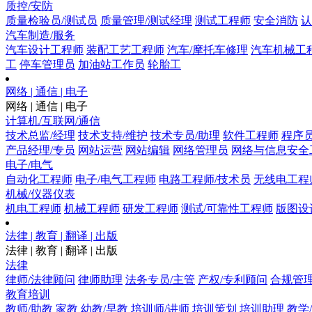
质控/安防
质量检验员/测试员
质量管理/测试经理
测试工程师
安全消防
认
汽车制造/服务
汽车设计工程师
装配工艺工程师
汽车/摩托车修理
汽车机械工
工
停车管理员
加油站工作员
轮胎工
网络 | 通信 | 电子
网络 | 通信 | 电子
计算机/互联网/通信
技术总监/经理
技术支持/维护
技术专员/助理
软件工程师
程序
产品经理/专员
网站运营
网站编辑
网络管理员
网络与信息安全
电子/电气
自动化工程师
电子/电气工程师
电路工程师/技术员
无线电工程
机械/仪器仪表
机电工程师
机械工程师
研发工程师
测试/可靠性工程师
版图设
法律 | 教育 | 翻译 | 出版
法律 | 教育 | 翻译 | 出版
法律
律师/法律顾问
律师助理
法务专员/主管
产权/专利顾问
合规管
教育培训
教师/助教
家教
幼教/早教
培训师/讲师
培训策划
培训助理
教学