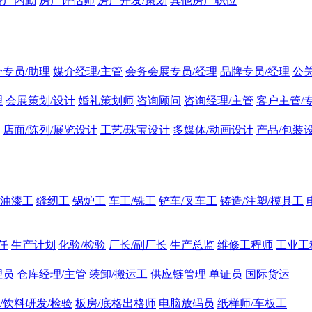
房产内勤
房产评估师
房产开发/策划
其他房产职位
介专员/助理
媒介经理/主管
会务会展专员/经理
品牌专员/经理
公
理
会展策划/设计
婚礼策划师
咨询顾问
咨询经理/主管
客户主管/
店面/陈列/展览设计
工艺/珠宝设计
多媒体/动画设计
产品/包装
油漆工
缝纫工
锅炉工
车工/铣工
铲车/叉车工
铸造/注塑/模具工
任
生产计划
化验/检验
厂长/副厂长
生产总监
维修工程师
工业工
理员
仓库经理/主管
装卸/搬运工
供应链管理
单证员
国际货运
/饮料研发/检验
板房/底格出格师
电脑放码员
纸样师/车板工