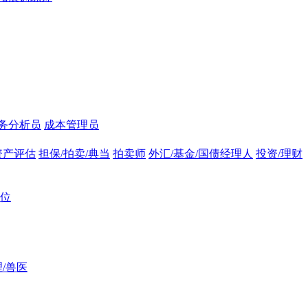
务分析员
成本管理员
资产评估
担保/拍卖/典当
拍卖师
外汇/基金/国债经理人
投资/理财
位
/兽医