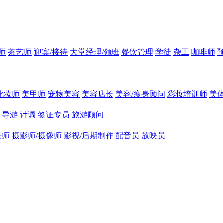
师
茶艺师
迎宾/接待
大堂经理/领班
餐饮管理
学徒
杂工
咖啡师
化妆师
美甲师
宠物美容
美容店长
美容/瘦身顾问
彩妆培训师
美
导游
计调
签证专员
旅游顾问
光师
摄影师/摄像师
影视/后期制作
配音员
放映员