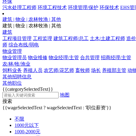
环保
污水处理工程师
环境工程技术
环境管理/保护
环保技术
EHS管
建筑 | 物业 | 农林牧渔 | 其他
建筑 | 物业 | 农林牧渔 | 其他
建筑
工程项目管理
工程监理
建筑工程师/总工
土木/土建工程师
造价
师
综合布线/弱电
物业管理
物业管理员
物业维修
物业经理/主管
合共管理
招商经理/主管
农/林/牧/渔业
饲料业务
养殖人员
农艺师/花艺师
畜牧师
场长
养殖部主管
动
其他招聘信息
其他职位
{{categorySelectedText}}
地图
搜索
{{wageSelectedText ? wageSelectedText : '职位薪资'}}
不限
1000元以下
1000-2000元