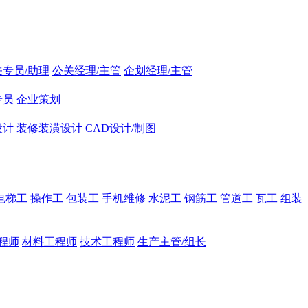
关专员/助理
公关经理/主管
企划经理/主管
专员
企业策划
设计
装修装潢设计
CAD设计/制图
电梯工
操作工
包装工
手机维修
水泥工
钢筋工
管道工
瓦工
组装
程师
材料工程师
技术工程师
生产主管/组长