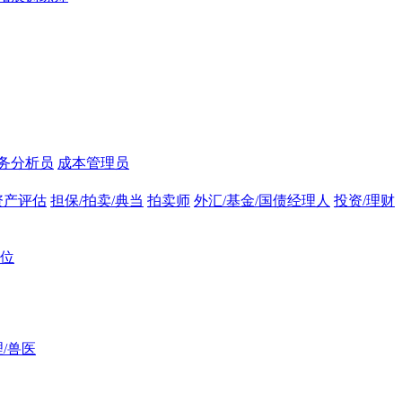
务分析员
成本管理员
资产评估
担保/拍卖/典当
拍卖师
外汇/基金/国债经理人
投资/理财
位
/兽医