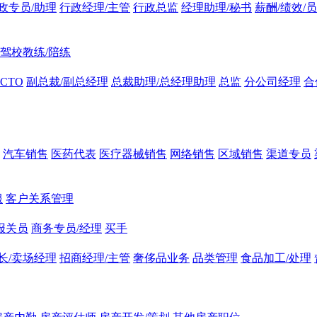
政专员/助理
行政经理/主管
行政总监
经理助理/秘书
薪酬/绩效/
驾校教练/陪练
CTO
副总裁/副总经理
总裁助理/总经理助理
总监
分公司经理
合
汽车销售
医药代表
医疗器械销售
网络销售
区域销售
渠道专员
服
客户关系管理
报关员
商务专员/经理
买手
长/卖场经理
招商经理/主管
奢侈品业务
品类管理
食品加工/处理