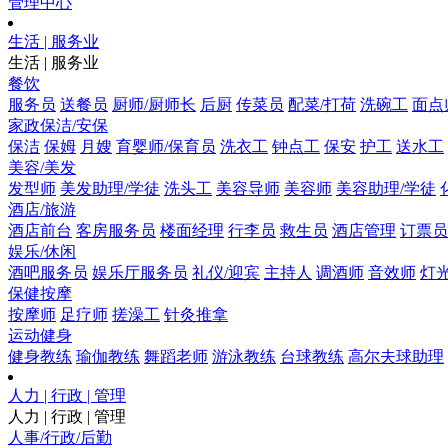
管理中心
生活 | 服务业
生活 | 服务业
餐饮
服务员
送餐员
厨师/厨师长
后厨
传菜员
配菜/打荷
洗碗工
面点
家政保洁/安保
保洁
保姆
月嫂
育婴师/保育员
洗衣工
钟点工
保安
护工
送水工
美容/美发
发型师
美发助理/学徒
洗头工
美容导师
美容师
美容助理/学徒
酒店/旅游
酒店前台
客房服务员
楼面经理
行李员
救生员
酒店管理
订票员
娱乐/休闲
酒吧服务员
娱乐厅服务员
礼仪/迎宾
主持人
调酒师
音效师
灯
保健按摩
按摩师
足疗师
搓澡工
针灸推拿
运动健身
健身教练
瑜伽教练
舞蹈老师
游泳教练
台球教练
高尔夫球助理
人力 | 行政 | 管理
人力 | 行政 | 管理
人事/行政/后勤