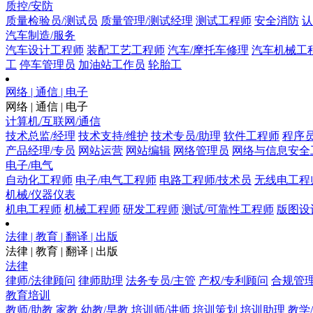
质控/安防
质量检验员/测试员
质量管理/测试经理
测试工程师
安全消防
认
汽车制造/服务
汽车设计工程师
装配工艺工程师
汽车/摩托车修理
汽车机械工
工
停车管理员
加油站工作员
轮胎工
网络 | 通信 | 电子
网络 | 通信 | 电子
计算机/互联网/通信
技术总监/经理
技术支持/维护
技术专员/助理
软件工程师
程序
产品经理/专员
网站运营
网站编辑
网络管理员
网络与信息安全
电子/电气
自动化工程师
电子/电气工程师
电路工程师/技术员
无线电工程
机械/仪器仪表
机电工程师
机械工程师
研发工程师
测试/可靠性工程师
版图设
法律 | 教育 | 翻译 | 出版
法律 | 教育 | 翻译 | 出版
法律
律师/法律顾问
律师助理
法务专员/主管
产权/专利顾问
合规管
教育培训
教师/助教
家教
幼教/早教
培训师/讲师
培训策划
培训助理
教学