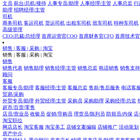
文员
前台/总机/接待
人事专员/助理
人事经理/主管
人事总监
行
助理
招聘经理/主管
司机
商务司机
客运司机
货运司机
出租车司机
班车司机
特种车司机
高级管理
CEO/总裁/总经理
首席运营官COO
首席财务官CFO
首席技术官
销售 | 客服 | 采购 | 淘宝
销售 | 客服 | 采购 | 淘宝
销售
销售代表
销售助理
销售经理/主管
销售总监
电话销售
销售支持
顾问
客服
客服专员/助理
客服经理/主管
客服总监
售前/售后服务
电话客
贸易/采购
外贸专员/助理
外贸经理/主管
采购员
采购助理
采购经理/总监
超市/百货/零售
店员/营业员
收银员
促销/导购员
理货员/陈列员
防损员/内保
店
淘宝职位
网店店长
淘宝客服
淘宝美工
店铺文案编辑
店铺推广
活动策划
房产中介