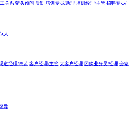
员工关系
猎头顾问
后勤
培训专员/助理
培训经理/主管
招聘专员/
伙人
渠道经理/总监
客户经理/主管
大客户经理
团购业务员/经理
会籍
督导