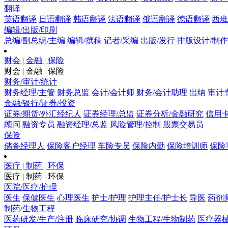
翻译
英语翻译
日语翻译
韩语翻译
法语翻译
俄语翻译
德语翻译
西班
编辑/出版/印刷
总编/副总编/主编
编辑/撰稿
记者/采编
出版/发行
排版设计/制作
财会 | 金融 | 保险
财会 | 金融 | 保险
财务/审计/统计
财务经理/主管
财务总监
会计/会计师
财务/会计助理
出纳
审计
金融/银行/证券/投资
证券/期货/外汇经纪人
证券经理/总监
证券分析/金融研究
信用卡
顾问
融资专员
融资经理/总监
风险管理/控制
股票交易员
保险
储备经理人
保险客户经理
车险专员
保险内勤
保险培训师
保险
医疗 | 制药 | 环保
医疗 | 制药 | 环保
医院/医疗/护理
医生
保健医生
心理医生
护士/护理
护理主任/护士长
导医
药剂
制药/生物工程
医药研发/生产/注册
临床研究/协调
生物工程/生物制药
医疗器械