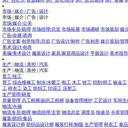
房产经纪人
置业顾问
房产店长/经理
房产店员/助理
房产客服
市场 | 媒介 | 广告 | 设计
市场 | 媒介 | 广告 | 设计
市场/媒介/公关
市场专员/助理
市场经理/总监
市场拓展
市场调研
市场策划
媒
广告/会展/咨询
广告文案
创意指导/总监
广告设计/制作
广告创意
媒介策划/管
美术/设计/创意
美编/美术设计
服装设计
家具/家居用品设计
平面设计
美术指导
生产 | 物流 | 质控 | 汽车
生产 | 物流 | 质控 | 汽车
普工/技工
普工
综合维修工
制冷/水暖工
电工
木工
钳工
切割/焊工
钣金工
工
样衣工
染工
纺织工
印花工
压熨工
生产管理/研发
质量管理
总工程师/副总工程师
设备管理维护
工艺设计
车间主
物流/仓储
物流专员/助理
物流经理/主管
物流总监
调度员
快递员
仓库管
服装/纺织/食品
服装设计师
纺织品设计师
服装打样/制版
生产管理
样衣工
食品