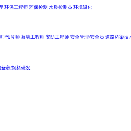
理
环保工程师
环保检测
水质检测员
环境绿化
师/预算师
幕墙工程师
安防工程师
安全管理/安全员
道路桥梁技
物营养/饲料研发