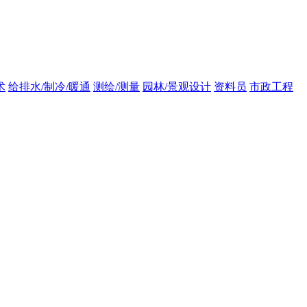
术
给排水/制冷/暖通
测绘/测量
园林/景观设计
资料员
市政工程