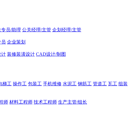
关专员/助理
公关经理/主管
企划经理/主管
专员
企业策划
设计
装修装潢设计
CAD设计/制图
电梯工
操作工
包装工
手机维修
水泥工
钢筋工
管道工
瓦工
组装
程师
材料工程师
技术工程师
生产主管/组长