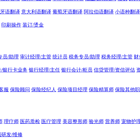
牙语翻译
意大利语翻译
葡萄牙语翻译
阿拉伯语翻译
小语种翻译
印刷操作
装订/烫金
专员/助理
审计经理/主管
统计员
税务专员/助理
税务经理/主管
财
/银行卡业务
银行经理/主任
银行会计/柜员
信贷管理/资信评估
客服
保险顾问
保险经纪人
保险项目经理
保险精算师
保险其他职
师
理疗师
医药质检
医疗管理
美容整形师
验光师
营养师
宠物护理
研发/维修