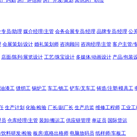
房产内勤
房产评估师
房产开发/策划
其他房产职位
介专员/助理
媒介经理/主管
会务会展专员/经理
品牌专员/经理
公
理
会展策划/设计
婚礼策划师
咨询顾问
咨询经理/主管
客户主管/
店面/陈列/展览设计
工艺/珠宝设计
多媒体/动画设计
产品/包装
油漆工
缝纫工
锅炉工
车工/铣工
铲车/叉车工
铸造/注塑/模具工
任
生产计划
化验/检验
厂长/副厂长
生产总监
维修工程师
工业工
理员
仓库经理/主管
装卸/搬运工
供应链管理
单证员
国际货运
/饮料研发/检验
板房/底格出格师
电脑放码员
纸样师/车板工