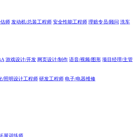
评估师
发动机/总装工程师
安全性能工程师
理赔专员/顾问
洗车
BA
游戏设计/开发
网页设计/制作
语音/视频/图形
项目经理/主管
光/照明设计工程师
研发工程师
电子/电器维修
拓展训练师