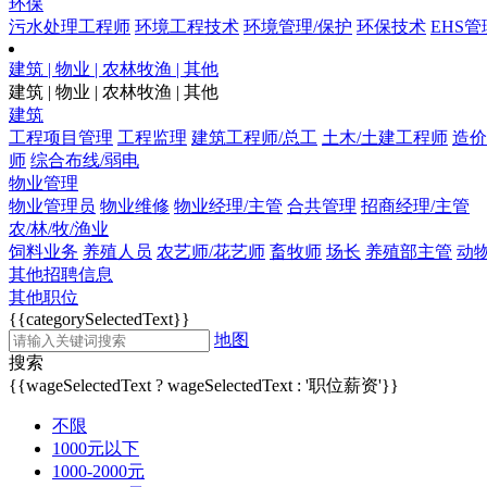
环保
污水处理工程师
环境工程技术
环境管理/保护
环保技术
EHS管
建筑 | 物业 | 农林牧渔 | 其他
建筑 | 物业 | 农林牧渔 | 其他
建筑
工程项目管理
工程监理
建筑工程师/总工
土木/土建工程师
造价
师
综合布线/弱电
物业管理
物业管理员
物业维修
物业经理/主管
合共管理
招商经理/主管
农/林/牧/渔业
饲料业务
养殖人员
农艺师/花艺师
畜牧师
场长
养殖部主管
动
其他招聘信息
其他职位
{{categorySelectedText}}
地图
搜索
{{wageSelectedText ? wageSelectedText : '职位薪资'}}
不限
1000元以下
1000-2000元