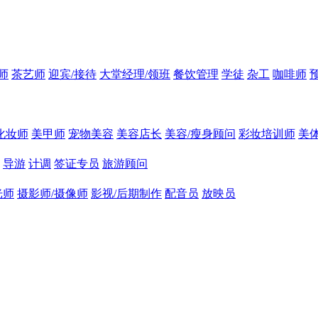
师
茶艺师
迎宾/接待
大堂经理/领班
餐饮管理
学徒
杂工
咖啡师
化妆师
美甲师
宠物美容
美容店长
美容/瘦身顾问
彩妆培训师
美
导游
计调
签证专员
旅游顾问
光师
摄影师/摄像师
影视/后期制作
配音员
放映员