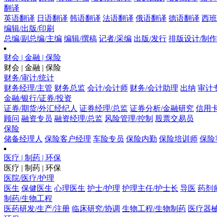
翻译
英语翻译
日语翻译
韩语翻译
法语翻译
俄语翻译
德语翻译
西班
编辑/出版/印刷
总编/副总编/主编
编辑/撰稿
记者/采编
出版/发行
排版设计/制作
财会 | 金融 | 保险
财会 | 金融 | 保险
财务/审计/统计
财务经理/主管
财务总监
会计/会计师
财务/会计助理
出纳
审计
金融/银行/证券/投资
证券/期货/外汇经纪人
证券经理/总监
证券分析/金融研究
信用卡
顾问
融资专员
融资经理/总监
风险管理/控制
股票交易员
保险
储备经理人
保险客户经理
车险专员
保险内勤
保险培训师
保险
医疗 | 制药 | 环保
医疗 | 制药 | 环保
医院/医疗/护理
医生
保健医生
心理医生
护士/护理
护理主任/护士长
导医
药剂
制药/生物工程
医药研发/生产/注册
临床研究/协调
生物工程/生物制药
医疗器械