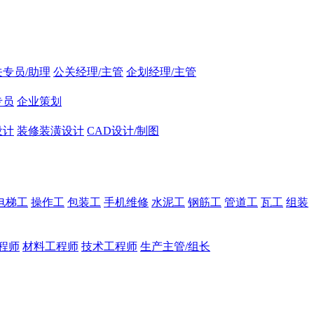
关专员/助理
公关经理/主管
企划经理/主管
专员
企业策划
设计
装修装潢设计
CAD设计/制图
电梯工
操作工
包装工
手机维修
水泥工
钢筋工
管道工
瓦工
组装
程师
材料工程师
技术工程师
生产主管/组长