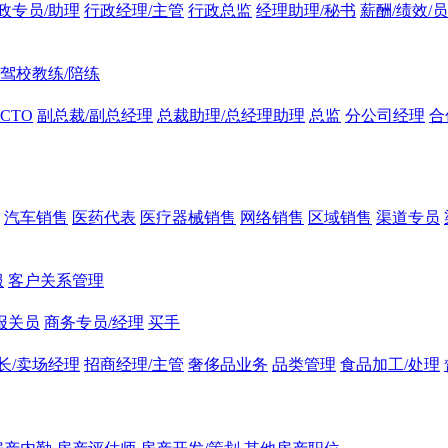
政专员/助理
行政经理/主管
行政总监
经理助理/秘书
薪酬/绩效/
驾校教练/陪练
CTO
副总裁/副总经理
总裁助理/总经理助理
总监
分公司经理
合
汽车销售
医药代表
医疗器械销售
网络销售
区域销售
渠道专员
服
客户关系管理
报关员
商务专员/经理
买手
长/卖场经理
招商经理/主管
奢侈品业务
品类管理
食品加工/处理