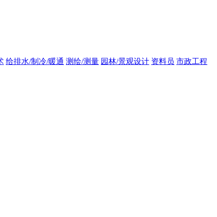
术
给排水/制冷/暖通
测绘/测量
园林/景观设计
资料员
市政工程