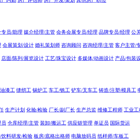
房产内勤
房产评估师
房产开发/策划
其他房产职位
介专员/助理
媒介经理/主管
会务会展专员/经理
品牌专员/经理
公
理
会展策划/设计
婚礼策划师
咨询顾问
咨询经理/主管
客户主管/
店面/陈列/展览设计
工艺/珠宝设计
多媒体/动画设计
产品/包装
油漆工
缝纫工
锅炉工
车工/铣工
铲车/叉车工
铸造/注塑/模具工
任
生产计划
化验/检验
厂长/副厂长
生产总监
维修工程师
工业工
理员
仓库经理/主管
装卸/搬运工
供应链管理
单证员
国际货运
/饮料研发/检验
板房/底格出格师
电脑放码员
纸样师/车板工