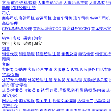
文员
前台/总机/接待
人事专员/助理
人事经理/主管
人事总监
行
助理
招聘经理/主管
司机
商务司机
客运司机
货运司机
出租车司机
班车司机
特种车司机
高级管理
CEO/总裁/总经理
首席运营官COO
首席财务官CFO
首席技术官
销售 | 客服 | 采购 | 淘宝
销售 | 客服 | 采购 | 淘宝
销售
销售代表
销售助理
销售经理/主管
销售总监
电话销售
销售支持
顾问
客服
客服专员/助理
客服经理/主管
客服总监
售前/售后服务
电话客
贸易/采购
外贸专员/助理
外贸经理/主管
采购员
采购助理
采购经理/总监
超市/百货/零售
店员/营业员
收银员
促销/导购员
理货员/陈列员
防损员/内保
店
淘宝职位
网店店长
淘宝客服
淘宝美工
店铺文案编辑
店铺推广
活动策划
房产中介