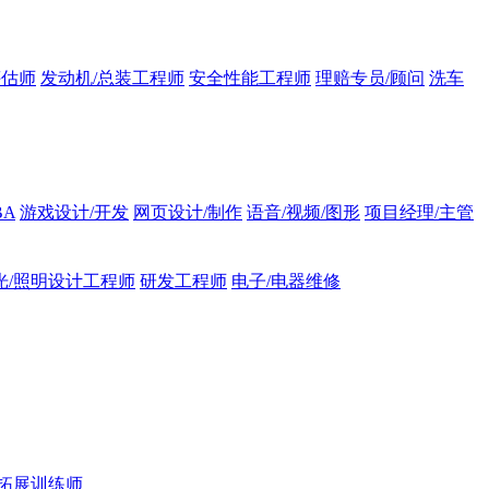
评估师
发动机/总装工程师
安全性能工程师
理赔专员/顾问
洗车
BA
游戏设计/开发
网页设计/制作
语音/视频/图形
项目经理/主管
光/照明设计工程师
研发工程师
电子/电器维修
拓展训练师