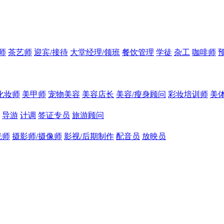
师
茶艺师
迎宾/接待
大堂经理/领班
餐饮管理
学徒
杂工
咖啡师
化妆师
美甲师
宠物美容
美容店长
美容/瘦身顾问
彩妆培训师
美
导游
计调
签证专员
旅游顾问
光师
摄影师/摄像师
影视/后期制作
配音员
放映员