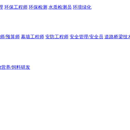
理
环保工程师
环保检测
水质检测员
环境绿化
师/预算师
幕墙工程师
安防工程师
安全管理/安全员
道路桥梁技
物营养/饲料研发