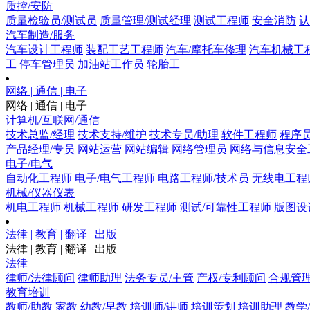
质控/安防
质量检验员/测试员
质量管理/测试经理
测试工程师
安全消防
认
汽车制造/服务
汽车设计工程师
装配工艺工程师
汽车/摩托车修理
汽车机械工
工
停车管理员
加油站工作员
轮胎工
网络 | 通信 | 电子
网络 | 通信 | 电子
计算机/互联网/通信
技术总监/经理
技术支持/维护
技术专员/助理
软件工程师
程序
产品经理/专员
网站运营
网站编辑
网络管理员
网络与信息安全
电子/电气
自动化工程师
电子/电气工程师
电路工程师/技术员
无线电工程
机械/仪器仪表
机电工程师
机械工程师
研发工程师
测试/可靠性工程师
版图设
法律 | 教育 | 翻译 | 出版
法律 | 教育 | 翻译 | 出版
法律
律师/法律顾问
律师助理
法务专员/主管
产权/专利顾问
合规管
教育培训
教师/助教
家教
幼教/早教
培训师/讲师
培训策划
培训助理
教学