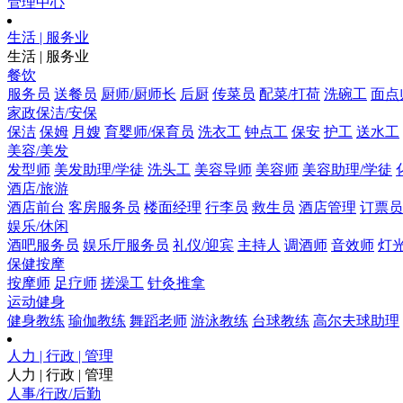
管理中心
生活 | 服务业
生活 | 服务业
餐饮
服务员
送餐员
厨师/厨师长
后厨
传菜员
配菜/打荷
洗碗工
面点
家政保洁/安保
保洁
保姆
月嫂
育婴师/保育员
洗衣工
钟点工
保安
护工
送水工
美容/美发
发型师
美发助理/学徒
洗头工
美容导师
美容师
美容助理/学徒
酒店/旅游
酒店前台
客房服务员
楼面经理
行李员
救生员
酒店管理
订票员
娱乐/休闲
酒吧服务员
娱乐厅服务员
礼仪/迎宾
主持人
调酒师
音效师
灯
保健按摩
按摩师
足疗师
搓澡工
针灸推拿
运动健身
健身教练
瑜伽教练
舞蹈老师
游泳教练
台球教练
高尔夫球助理
人力 | 行政 | 管理
人力 | 行政 | 管理
人事/行政/后勤