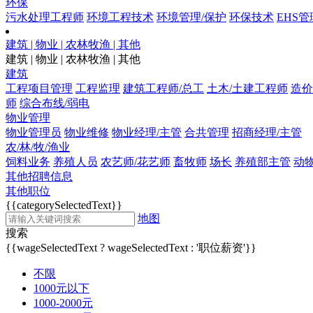
环保
污水处理工程师
环境工程技术
环境管理/保护
环保技术
EHS管
建筑 | 物业 | 农林牧渔 | 其他
建筑 | 物业 | 农林牧渔 | 其他
建筑
工程项目管理
工程监理
建筑工程师/总工
土木/土建工程师
造价
师
综合布线/弱电
物业管理
物业管理员
物业维修
物业经理/主管
合共管理
招商经理/主管
农/林/牧/渔业
饲料业务
养殖人员
农艺师/花艺师
畜牧师
场长
养殖部主管
动
其他招聘信息
其他职位
{{categorySelectedText}}
地图
搜索
{{wageSelectedText ? wageSelectedText : '职位薪资'}}
不限
1000元以下
1000-2000元