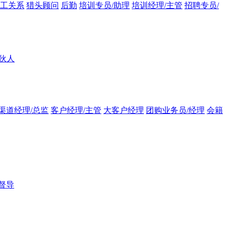
员工关系
猎头顾问
后勤
培训专员/助理
培训经理/主管
招聘专员/
伙人
渠道经理/总监
客户经理/主管
大客户经理
团购业务员/经理
会籍
督导