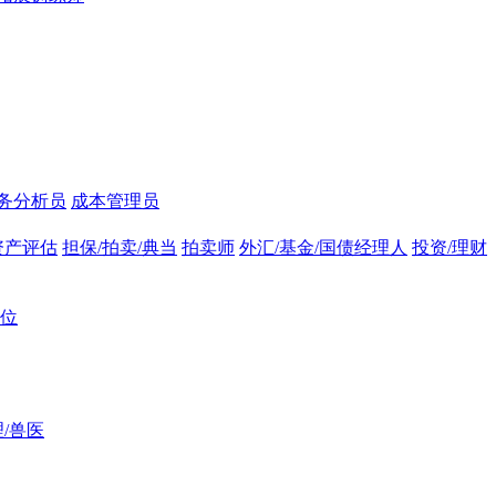
务分析员
成本管理员
资产评估
担保/拍卖/典当
拍卖师
外汇/基金/国债经理人
投资/理财
位
/兽医