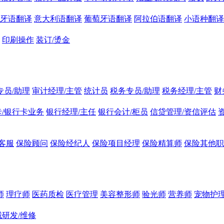
牙语翻译
意大利语翻译
葡萄牙语翻译
阿拉伯语翻译
小语种翻译
印刷操作
装订/烫金
专员/助理
审计经理/主管
统计员
税务专员/助理
税务经理/主管
财
/银行卡业务
银行经理/主任
银行会计/柜员
信贷管理/资信评估
客服
保险顾问
保险经纪人
保险项目经理
保险精算师
保险其他职
师
理疗师
医药质检
医疗管理
美容整形师
验光师
营养师
宠物护理
研发/维修