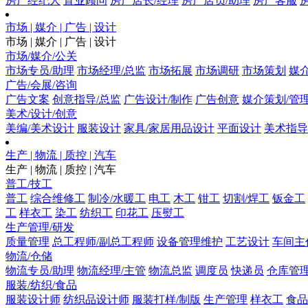
房产经纪人
置业顾问
房产店长/经理
房产店员/助理
房产客服
市场 | 媒介 | 广告 | 设计
市场 | 媒介 | 广告 | 设计
市场/媒介/公关
市场专员/助理
市场经理/总监
市场拓展
市场调研
市场策划
媒
广告/会展/咨询
广告文案
创意指导/总监
广告设计/制作
广告创意
媒介策划/管
美术/设计/创意
美编/美术设计
服装设计
家具/家居用品设计
平面设计
美术指导
生产 | 物流 | 质控 | 汽车
生产 | 物流 | 质控 | 汽车
普工/技工
普工
综合维修工
制冷/水暖工
电工
木工
钳工
切割/焊工
钣金工
工
样衣工
染工
纺织工
印花工
压熨工
生产管理/研发
质量管理
总工程师/副总工程师
设备管理维护
工艺设计
车间主
物流/仓储
物流专员/助理
物流经理/主管
物流总监
调度员
快递员
仓库管
服装/纺织/食品
服装设计师
纺织品设计师
服装打样/制版
生产管理
样衣工
食品