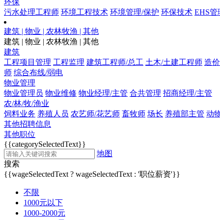
环保
污水处理工程师
环境工程技术
环境管理/保护
环保技术
EHS管
建筑 | 物业 | 农林牧渔 | 其他
建筑 | 物业 | 农林牧渔 | 其他
建筑
工程项目管理
工程监理
建筑工程师/总工
土木/土建工程师
造价
师
综合布线/弱电
物业管理
物业管理员
物业维修
物业经理/主管
合共管理
招商经理/主管
农/林/牧/渔业
饲料业务
养殖人员
农艺师/花艺师
畜牧师
场长
养殖部主管
动
其他招聘信息
其他职位
{{categorySelectedText}}
地图
搜索
{{wageSelectedText ? wageSelectedText : '职位薪资'}}
不限
1000元以下
1000-2000元