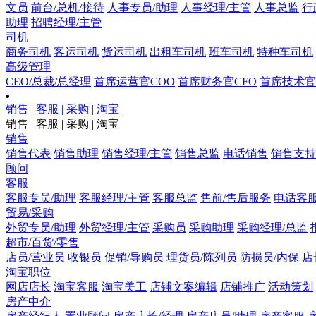
文员
前台/总机/接待
人事专员/助理
人事经理/主管
人事总监
行
助理
招聘经理/主管
司机
商务司机
客运司机
货运司机
出租车司机
班车司机
特种车司机
高级管理
CEO/总裁/总经理
首席运营官COO
首席财务官CFO
首席技术官
销售 | 客服 | 采购 | 淘宝
销售 | 客服 | 采购 | 淘宝
销售
销售代表
销售助理
销售经理/主管
销售总监
电话销售
销售支持
顾问
客服
客服专员/助理
客服经理/主管
客服总监
售前/售后服务
电话客
贸易/采购
外贸专员/助理
外贸经理/主管
采购员
采购助理
采购经理/总监
超市/百货/零售
店员/营业员
收银员
促销/导购员
理货员/陈列员
防损员/内保
店
淘宝职位
网店店长
淘宝客服
淘宝美工
店铺文案编辑
店铺推广
活动策划
房产中介