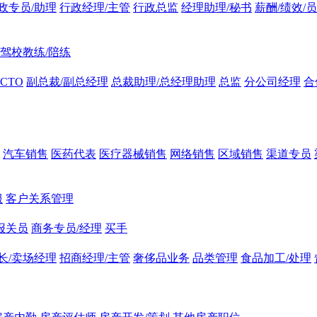
政专员/助理
行政经理/主管
行政总监
经理助理/秘书
薪酬/绩效/
驾校教练/陪练
CTO
副总裁/副总经理
总裁助理/总经理助理
总监
分公司经理
合
汽车销售
医药代表
医疗器械销售
网络销售
区域销售
渠道专员
服
客户关系管理
报关员
商务专员/经理
买手
长/卖场经理
招商经理/主管
奢侈品业务
品类管理
食品加工/处理