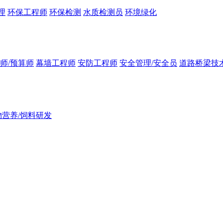
理
环保工程师
环保检测
水质检测员
环境绿化
师/预算师
幕墙工程师
安防工程师
安全管理/安全员
道路桥梁技
物营养/饲料研发