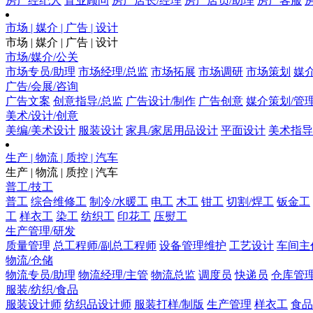
房产经纪人
置业顾问
房产店长/经理
房产店员/助理
房产客服
市场 | 媒介 | 广告 | 设计
市场 | 媒介 | 广告 | 设计
市场/媒介/公关
市场专员/助理
市场经理/总监
市场拓展
市场调研
市场策划
媒
广告/会展/咨询
广告文案
创意指导/总监
广告设计/制作
广告创意
媒介策划/管
美术/设计/创意
美编/美术设计
服装设计
家具/家居用品设计
平面设计
美术指导
生产 | 物流 | 质控 | 汽车
生产 | 物流 | 质控 | 汽车
普工/技工
普工
综合维修工
制冷/水暖工
电工
木工
钳工
切割/焊工
钣金工
工
样衣工
染工
纺织工
印花工
压熨工
生产管理/研发
质量管理
总工程师/副总工程师
设备管理维护
工艺设计
车间主
物流/仓储
物流专员/助理
物流经理/主管
物流总监
调度员
快递员
仓库管
服装/纺织/食品
服装设计师
纺织品设计师
服装打样/制版
生产管理
样衣工
食品