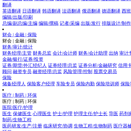
翻译
英语翻译
日语翻译
韩语翻译
法语翻译
俄语翻译
德语翻译
西班
编辑/出版/印刷
总编/副总编/主编
编辑/撰稿
记者/采编
出版/发行
排版设计/制作
财会 | 金融 | 保险
财会 | 金融 | 保险
财务/审计/统计
财务经理/主管
财务总监
会计/会计师
财务/会计助理
出纳
审计
金融/银行/证券/投资
证券/期货/外汇经纪人
证券经理/总监
证券分析/金融研究
信用卡
顾问
融资专员
融资经理/总监
风险管理/控制
股票交易员
保险
储备经理人
保险客户经理
车险专员
保险内勤
保险培训师
保险
医疗 | 制药 | 环保
医疗 | 制药 | 环保
医院/医疗/护理
医生
保健医生
心理医生
护士/护理
护理主任/护士长
导医
药剂
制药/生物工程
医药研发/生产/注册
临床研究/协调
生物工程/生物制药
医疗器械