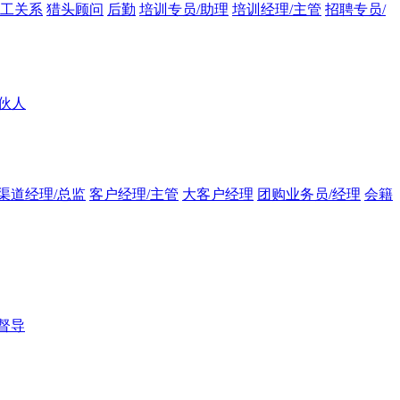
员工关系
猎头顾问
后勤
培训专员/助理
培训经理/主管
招聘专员/
伙人
渠道经理/总监
客户经理/主管
大客户经理
团购业务员/经理
会籍
督导