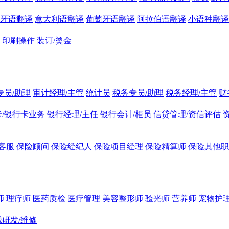
牙语翻译
意大利语翻译
葡萄牙语翻译
阿拉伯语翻译
小语种翻译
印刷操作
装订/烫金
专员/助理
审计经理/主管
统计员
税务专员/助理
税务经理/主管
财
/银行卡业务
银行经理/主任
银行会计/柜员
信贷管理/资信评估
客服
保险顾问
保险经纪人
保险项目经理
保险精算师
保险其他职
师
理疗师
医药质检
医疗管理
美容整形师
验光师
营养师
宠物护理
研发/维修