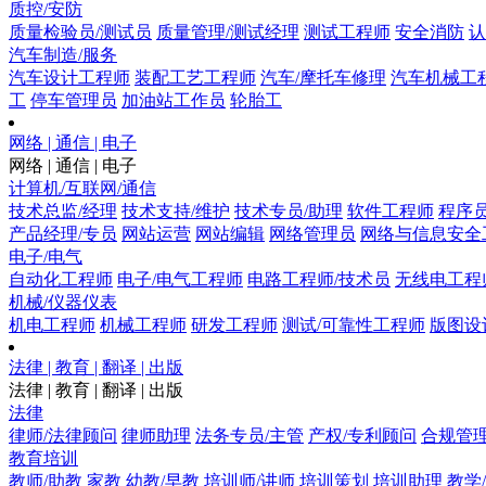
质控/安防
质量检验员/测试员
质量管理/测试经理
测试工程师
安全消防
认
汽车制造/服务
汽车设计工程师
装配工艺工程师
汽车/摩托车修理
汽车机械工
工
停车管理员
加油站工作员
轮胎工
网络 | 通信 | 电子
网络 | 通信 | 电子
计算机/互联网/通信
技术总监/经理
技术支持/维护
技术专员/助理
软件工程师
程序
产品经理/专员
网站运营
网站编辑
网络管理员
网络与信息安全
电子/电气
自动化工程师
电子/电气工程师
电路工程师/技术员
无线电工程
机械/仪器仪表
机电工程师
机械工程师
研发工程师
测试/可靠性工程师
版图设
法律 | 教育 | 翻译 | 出版
法律 | 教育 | 翻译 | 出版
法律
律师/法律顾问
律师助理
法务专员/主管
产权/专利顾问
合规管
教育培训
教师/助教
家教
幼教/早教
培训师/讲师
培训策划
培训助理
教学