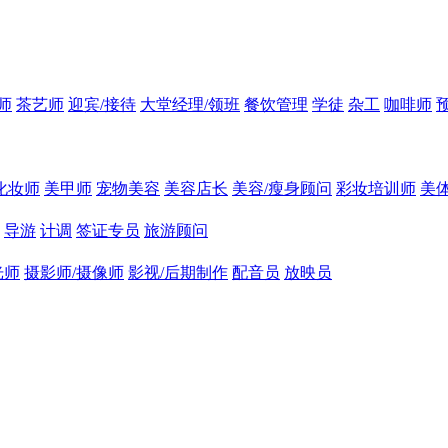
师
茶艺师
迎宾/接待
大堂经理/领班
餐饮管理
学徒
杂工
咖啡师
化妆师
美甲师
宠物美容
美容店长
美容/瘦身顾问
彩妆培训师
美
导游
计调
签证专员
旅游顾问
光师
摄影师/摄像师
影视/后期制作
配音员
放映员