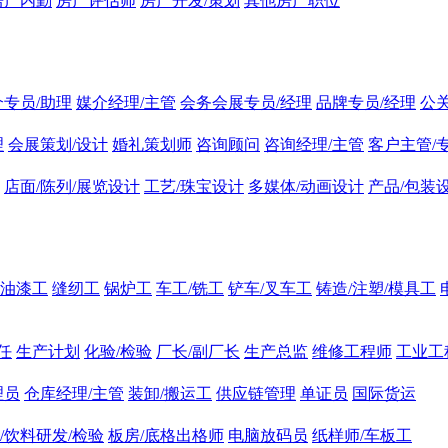
房产内勤
房产评估师
房产开发/策划
其他房产职位
介专员/助理
媒介经理/主管
会务会展专员/经理
品牌专员/经理
公
理
会展策划/设计
婚礼策划师
咨询顾问
咨询经理/主管
客户主管/
店面/陈列/展览设计
工艺/珠宝设计
多媒体/动画设计
产品/包装
油漆工
缝纫工
锅炉工
车工/铣工
铲车/叉车工
铸造/注塑/模具工
任
生产计划
化验/检验
厂长/副厂长
生产总监
维修工程师
工业工
理员
仓库经理/主管
装卸/搬运工
供应链管理
单证员
国际货运
/饮料研发/检验
板房/底格出格师
电脑放码员
纸样师/车板工