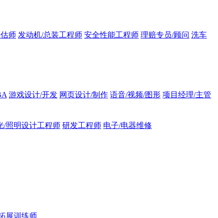
评估师
发动机/总装工程师
安全性能工程师
理赔专员/顾问
洗车
BA
游戏设计/开发
网页设计/制作
语音/视频/图形
项目经理/主管
光/照明设计工程师
研发工程师
电子/电器维修
拓展训练师