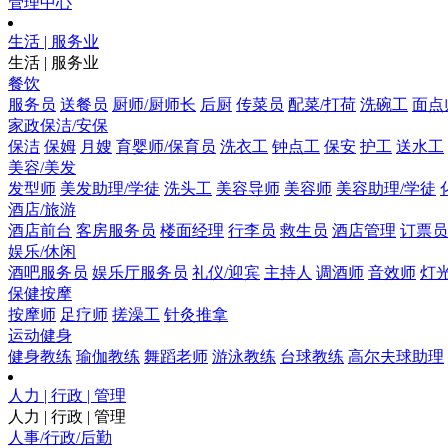
管理中心
生活 | 服务业
生活 | 服务业
餐饮
服务员
送餐员
厨师/厨师长
后厨
传菜员
配菜/打荷
洗碗工
面点
家政保洁/安保
保洁
保姆
月嫂
育婴师/保育员
洗衣工
钟点工
保安
护工
送水工
美容/美发
发型师
美发助理/学徒
洗头工
美容导师
美容师
美容助理/学徒
酒店/旅游
酒店前台
客房服务员
楼面经理
行李员
救生员
酒店管理
订票员
娱乐/休闲
酒吧服务员
娱乐厅服务员
礼仪/迎宾
主持人
调酒师
音效师
灯
保健按摩
按摩师
足疗师
搓澡工
针灸推拿
运动健身
健身教练
瑜伽教练
舞蹈老师
游泳教练
台球教练
高尔夫球助理
人力 | 行政 | 管理
人力 | 行政 | 管理
人事/行政/后勤