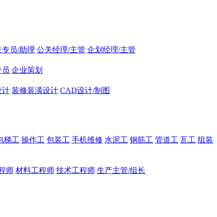
关专员/助理
公关经理/主管
企划经理/主管
专员
企业策划
设计
装修装潢设计
CAD设计/制图
电梯工
操作工
包装工
手机维修
水泥工
钢筋工
管道工
瓦工
组装
程师
材料工程师
技术工程师
生产主管/组长