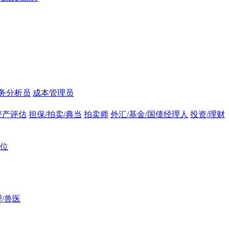
务分析员
成本管理员
资产评估
担保/拍卖/典当
拍卖师
外汇/基金/国债经理人
投资/理财
位
/兽医