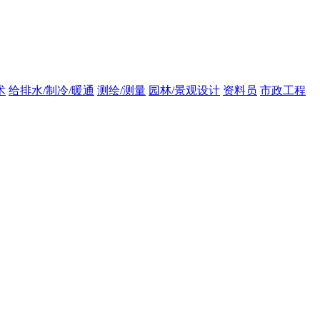
术
给排水/制冷/暖通
测绘/测量
园林/景观设计
资料员
市政工程