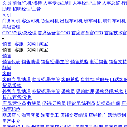
文员
前台/总机/接待
人事专员/助理
人事经理/主管
人事总监
行
助理
招聘经理/主管
司机
商务司机
客运司机
货运司机
出租车司机
班车司机
特种车司机
高级管理
CEO/总裁/总经理
首席运营官COO
首席财务官CFO
首席技术官
销售 | 客服 | 采购 | 淘宝
销售 | 客服 | 采购 | 淘宝
销售
销售代表
销售助理
销售经理/主管
销售总监
电话销售
销售支持
顾问
客服
客服专员/助理
客服经理/主管
客服总监
售前/售后服务
电话客
贸易/采购
外贸专员/助理
外贸经理/主管
采购员
采购助理
采购经理/总监
超市/百货/零售
店员/营业员
收银员
促销/导购员
理货员/陈列员
防损员/内保
店
淘宝职位
网店店长
淘宝客服
淘宝美工
店铺文案编辑
店铺推广
活动策划
房产中介