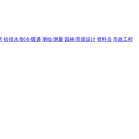
术
给排水/制冷/暖通
测绘/测量
园林/景观设计
资料员
市政工程