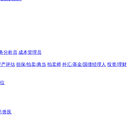
务分析员
成本管理员
资产评估
担保/拍卖/典当
拍卖师
外汇/基金/国债经理人
投资/理财
位
/兽医