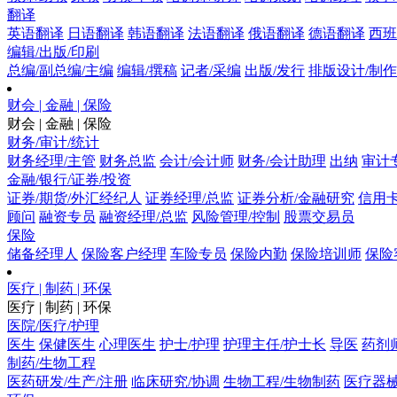
翻译
英语翻译
日语翻译
韩语翻译
法语翻译
俄语翻译
德语翻译
西班
编辑/出版/印刷
总编/副总编/主编
编辑/撰稿
记者/采编
出版/发行
排版设计/制作
财会 | 金融 | 保险
财会 | 金融 | 保险
财务/审计/统计
财务经理/主管
财务总监
会计/会计师
财务/会计助理
出纳
审计
金融/银行/证券/投资
证券/期货/外汇经纪人
证券经理/总监
证券分析/金融研究
信用卡
顾问
融资专员
融资经理/总监
风险管理/控制
股票交易员
保险
储备经理人
保险客户经理
车险专员
保险内勤
保险培训师
保险
医疗 | 制药 | 环保
医疗 | 制药 | 环保
医院/医疗/护理
医生
保健医生
心理医生
护士/护理
护理主任/护士长
导医
药剂
制药/生物工程
医药研发/生产/注册
临床研究/协调
生物工程/生物制药
医疗器械