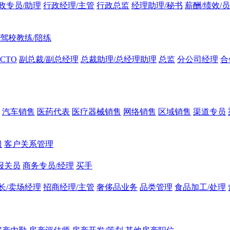
政专员/助理
行政经理/主管
行政总监
经理助理/秘书
薪酬/绩效/
驾校教练/陪练
CTO
副总裁/副总经理
总裁助理/总经理助理
总监
分公司经理
合
汽车销售
医药代表
医疗器械销售
网络销售
区域销售
渠道专员
服
客户关系管理
报关员
商务专员/经理
买手
长/卖场经理
招商经理/主管
奢侈品业务
品类管理
食品加工/处理