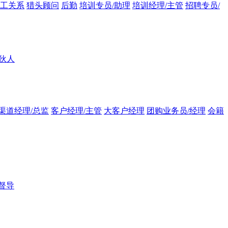
员工关系
猎头顾问
后勤
培训专员/助理
培训经理/主管
招聘专员/
伙人
渠道经理/总监
客户经理/主管
大客户经理
团购业务员/经理
会籍
督导