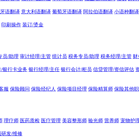
牙语翻译
意大利语翻译
葡萄牙语翻译
阿拉伯语翻译
小语种翻译
印刷操作
装订/烫金
专员/助理
审计经理/主管
统计员
税务专员/助理
税务经理/主管
财
/银行卡业务
银行经理/主任
银行会计/柜员
信贷管理/资信评估
客服
保险顾问
保险经纪人
保险项目经理
保险精算师
保险其他职
师
理疗师
医药质检
医疗管理
美容整形师
验光师
营养师
宠物护理
研发/维修