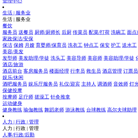
管理中心
生活 | 服务业
生活 | 服务业
餐饮
服务员
送餐员
厨师/厨师长
后厨
传菜员
配菜/打荷
洗碗工
面点
家政保洁/安保
保洁
保姆
月嫂
育婴师/保育员
洗衣工
钟点工
保安
护工
送水工
美容/美发
发型师
美发助理/学徒
洗头工
美容导师
美容师
美容助理/学徒
酒店/旅游
酒店前台
客房服务员
楼面经理
行李员
救生员
酒店管理
订票员
娱乐/休闲
酒吧服务员
娱乐厅服务员
礼仪/迎宾
主持人
调酒师
音效师
灯
保健按摩
按摩师
足疗师
搓澡工
针灸推拿
运动健身
健身教练
瑜伽教练
舞蹈老师
游泳教练
台球教练
高尔夫球助理
人力 | 行政 | 管理
人力 | 行政 | 管理
人事/行政/后勤