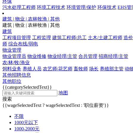
环保
污水处理工程师
环境工程技术
环境管理/保护
环保技术
EHS管
建筑 | 物业 | 农林牧渔 | 其他
建筑 | 物业 | 农林牧渔 | 其他
建筑
工程项目管理
工程监理
建筑工程师/总工
土木/土建工程师
造价
师
综合布线/弱电
物业管理
物业管理员
物业维修
物业经理/主管
合共管理
招商经理/主管
农/林/牧/渔业
饲料业务
养殖人员
农艺师/花艺师
畜牧师
场长
养殖部主管
动
其他招聘信息
其他职位
{{categorySelectedText}}
地图
搜索
{{wageSelectedText ? wageSelectedText : '职位薪资'}}
不限
1000元以下
1000-2000元