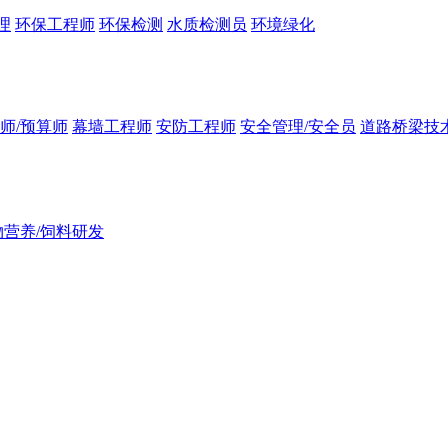
理
环保工程师
环保检测
水质检测员
环境绿化
师/预算师
幕墙工程师
安防工程师
安全管理/安全员
道路桥梁技
物营养/饲料研发