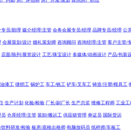
房产内勤
房产评估师
房产开发/策划
其他房产职位
介专员/助理
媒介经理/主管
会务会展专员/经理
品牌专员/经理
公
理
会展策划/设计
婚礼策划师
咨询顾问
咨询经理/主管
客户主管/
店面/陈列/展览设计
工艺/珠宝设计
多媒体/动画设计
产品/包装
油漆工
缝纫工
锅炉工
车工/铣工
铲车/叉车工
铸造/注塑/模具工
任
生产计划
化验/检验
厂长/副厂长
生产总监
维修工程师
工业工
理员
仓库经理/主管
装卸/搬运工
供应链管理
单证员
国际货运
/饮料研发/检验
板房/底格出格师
电脑放码员
纸样师/车板工