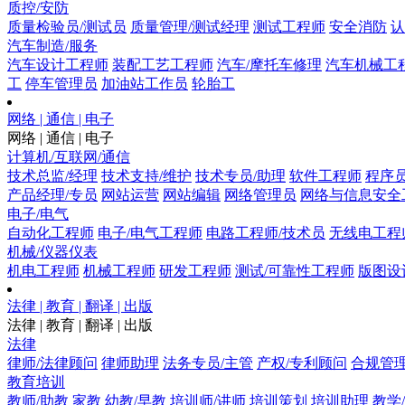
质控/安防
质量检验员/测试员
质量管理/测试经理
测试工程师
安全消防
认
汽车制造/服务
汽车设计工程师
装配工艺工程师
汽车/摩托车修理
汽车机械工
工
停车管理员
加油站工作员
轮胎工
网络 | 通信 | 电子
网络 | 通信 | 电子
计算机/互联网/通信
技术总监/经理
技术支持/维护
技术专员/助理
软件工程师
程序
产品经理/专员
网站运营
网站编辑
网络管理员
网络与信息安全
电子/电气
自动化工程师
电子/电气工程师
电路工程师/技术员
无线电工程
机械/仪器仪表
机电工程师
机械工程师
研发工程师
测试/可靠性工程师
版图设
法律 | 教育 | 翻译 | 出版
法律 | 教育 | 翻译 | 出版
法律
律师/法律顾问
律师助理
法务专员/主管
产权/专利顾问
合规管
教育培训
教师/助教
家教
幼教/早教
培训师/讲师
培训策划
培训助理
教学