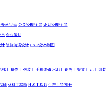
关专员/助理
公关经理/主管
企划经理/主管
专员
企业策划
设计
装修装潢设计
CAD设计/制图
电梯工
操作工
包装工
手机维修
水泥工
钢筋工
管道工
瓦工
组装
程师
材料工程师
技术工程师
生产主管/组长