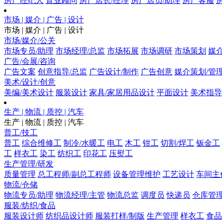
房产经纪人
置业顾问
房产店长/经理
房产店员/助理
房产客服
市场 | 媒介 | 广告 | 设计
市场 | 媒介 | 广告 | 设计
市场/媒介/公关
市场专员/助理
市场经理/总监
市场拓展
市场调研
市场策划
媒
广告/会展/咨询
广告文案
创意指导/总监
广告设计/制作
广告创意
媒介策划/管
美术/设计/创意
美编/美术设计
服装设计
家具/家居用品设计
平面设计
美术指导
生产 | 物流 | 质控 | 汽车
生产 | 物流 | 质控 | 汽车
普工/技工
普工
综合维修工
制冷/水暖工
电工
木工
钳工
切割/焊工
钣金工
工
样衣工
染工
纺织工
印花工
压熨工
生产管理/研发
质量管理
总工程师/副总工程师
设备管理维护
工艺设计
车间主
物流/仓储
物流专员/助理
物流经理/主管
物流总监
调度员
快递员
仓库管
服装/纺织/食品
服装设计师
纺织品设计师
服装打样/制版
生产管理
样衣工
食品