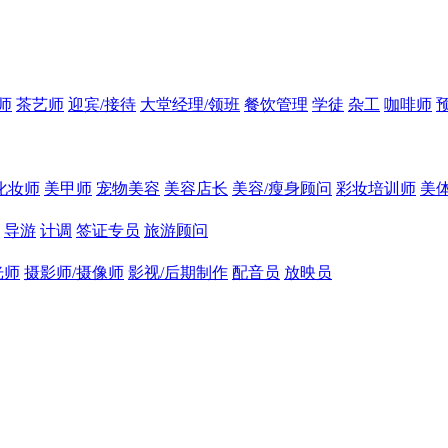
师
茶艺师
迎宾/接待
大堂经理/领班
餐饮管理
学徒
杂工
咖啡师
化妆师
美甲师
宠物美容
美容店长
美容/瘦身顾问
彩妆培训师
美
导游
计调
签证专员
旅游顾问
光师
摄影师/摄像师
影视/后期制作
配音员
放映员