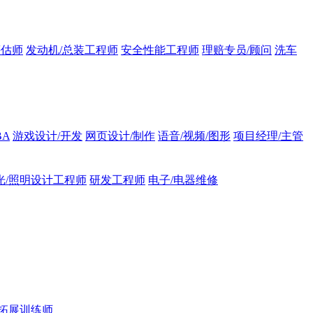
评估师
发动机/总装工程师
安全性能工程师
理赔专员/顾问
洗车
BA
游戏设计/开发
网页设计/制作
语音/视频/图形
项目经理/主管
光/照明设计工程师
研发工程师
电子/电器维修
拓展训练师