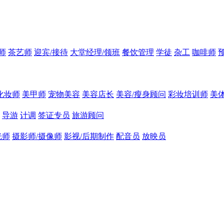
师
茶艺师
迎宾/接待
大堂经理/领班
餐饮管理
学徒
杂工
咖啡师
化妆师
美甲师
宠物美容
美容店长
美容/瘦身顾问
彩妆培训师
美
导游
计调
签证专员
旅游顾问
光师
摄影师/摄像师
影视/后期制作
配音员
放映员