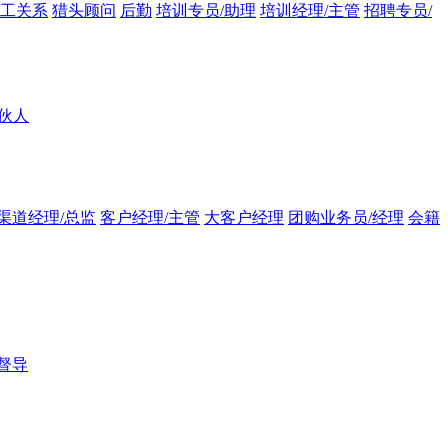
员工关系
猎头顾问
后勤
培训专员/助理
培训经理/主管
招聘专员/
伙人
渠道经理/总监
客户经理/主管
大客户经理
团购业务员/经理
会籍
督导