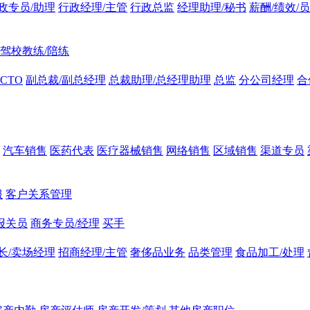
政专员/助理
行政经理/主管
行政总监
经理助理/秘书
薪酬/绩效/
驾校教练/陪练
CTO
副总裁/副总经理
总裁助理/总经理助理
总监
分公司经理
合
汽车销售
医药代表
医疗器械销售
网络销售
区域销售
渠道专员
服
客户关系管理
报关员
商务专员/经理
买手
长/卖场经理
招商经理/主管
奢侈品业务
品类管理
食品加工/处理