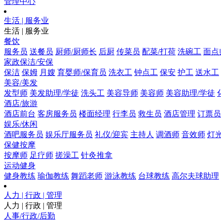
管理中心
生活 | 服务业
生活 | 服务业
餐饮
服务员
送餐员
厨师/厨师长
后厨
传菜员
配菜/打荷
洗碗工
面点
家政保洁/安保
保洁
保姆
月嫂
育婴师/保育员
洗衣工
钟点工
保安
护工
送水工
美容/美发
发型师
美发助理/学徒
洗头工
美容导师
美容师
美容助理/学徒
酒店/旅游
酒店前台
客房服务员
楼面经理
行李员
救生员
酒店管理
订票员
娱乐/休闲
酒吧服务员
娱乐厅服务员
礼仪/迎宾
主持人
调酒师
音效师
灯
保健按摩
按摩师
足疗师
搓澡工
针灸推拿
运动健身
健身教练
瑜伽教练
舞蹈老师
游泳教练
台球教练
高尔夫球助理
人力 | 行政 | 管理
人力 | 行政 | 管理
人事/行政/后勤