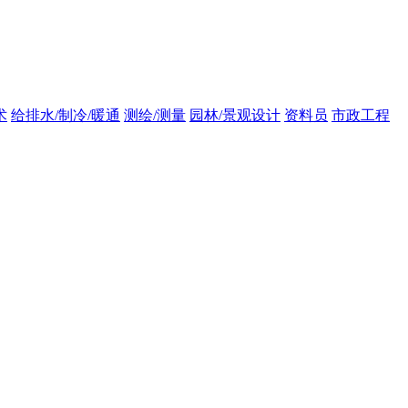
术
给排水/制冷/暖通
测绘/测量
园林/景观设计
资料员
市政工程