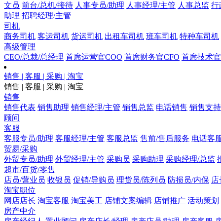
文员
前台/总机/接待
人事专员/助理
人事经理/主管
人事总监
行
助理
招聘经理/主管
司机
商务司机
客运司机
货运司机
出租车司机
班车司机
特种车司机
高级管理
CEO/总裁/总经理
首席运营官COO
首席财务官CFO
首席技术官
销售 | 客服 | 采购 | 淘宝
销售 | 客服 | 采购 | 淘宝
销售
销售代表
销售助理
销售经理/主管
销售总监
电话销售
销售支持
顾问
客服
客服专员/助理
客服经理/主管
客服总监
售前/售后服务
电话客
贸易/采购
外贸专员/助理
外贸经理/主管
采购员
采购助理
采购经理/总监
超市/百货/零售
店员/营业员
收银员
促销/导购员
理货员/陈列员
防损员/内保
店
淘宝职位
网店店长
淘宝客服
淘宝美工
店铺文案编辑
店铺推广
活动策划
房产中介