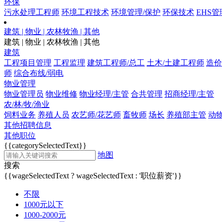
环保
污水处理工程师
环境工程技术
环境管理/保护
环保技术
EHS管
建筑 | 物业 | 农林牧渔 | 其他
建筑 | 物业 | 农林牧渔 | 其他
建筑
工程项目管理
工程监理
建筑工程师/总工
土木/土建工程师
造价
师
综合布线/弱电
物业管理
物业管理员
物业维修
物业经理/主管
合共管理
招商经理/主管
农/林/牧/渔业
饲料业务
养殖人员
农艺师/花艺师
畜牧师
场长
养殖部主管
动
其他招聘信息
其他职位
{{categorySelectedText}}
地图
搜索
{{wageSelectedText ? wageSelectedText : '职位薪资'}}
不限
1000元以下
1000-2000元