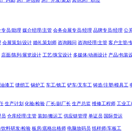
房产内勤
房产评估师
房产开发/策划
其他房产职位
介专员/助理
媒介经理/主管
会务会展专员/经理
品牌专员/经理
公
理
会展策划/设计
婚礼策划师
咨询顾问
咨询经理/主管
客户主管/
店面/陈列/展览设计
工艺/珠宝设计
多媒体/动画设计
产品/包装
油漆工
缝纫工
锅炉工
车工/铣工
铲车/叉车工
铸造/注塑/模具工
任
生产计划
化验/检验
厂长/副厂长
生产总监
维修工程师
工业工
理员
仓库经理/主管
装卸/搬运工
供应链管理
单证员
国际货运
/饮料研发/检验
板房/底格出格师
电脑放码员
纸样师/车板工