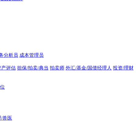
务分析员
成本管理员
资产评估
担保/拍卖/典当
拍卖师
外汇/基金/国债经理人
投资/理财
位
/兽医