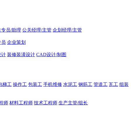
关专员/助理
公关经理/主管
企划经理/主管
专员
企业策划
设计
装修装潢设计
CAD设计/制图
电梯工
操作工
包装工
手机维修
水泥工
钢筋工
管道工
瓦工
组装
程师
材料工程师
技术工程师
生产主管/组长