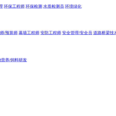
理
环保工程师
环保检测
水质检测员
环境绿化
师/预算师
幕墙工程师
安防工程师
安全管理/安全员
道路桥梁技
物营养/饲料研发