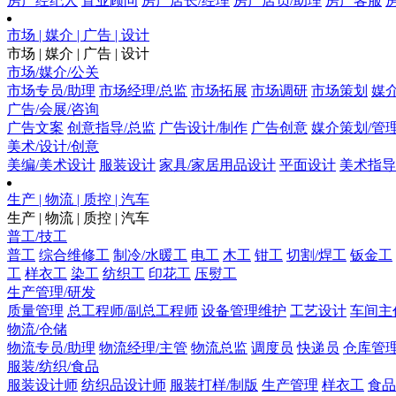
房产经纪人
置业顾问
房产店长/经理
房产店员/助理
房产客服
市场 | 媒介 | 广告 | 设计
市场 | 媒介 | 广告 | 设计
市场/媒介/公关
市场专员/助理
市场经理/总监
市场拓展
市场调研
市场策划
媒
广告/会展/咨询
广告文案
创意指导/总监
广告设计/制作
广告创意
媒介策划/管
美术/设计/创意
美编/美术设计
服装设计
家具/家居用品设计
平面设计
美术指导
生产 | 物流 | 质控 | 汽车
生产 | 物流 | 质控 | 汽车
普工/技工
普工
综合维修工
制冷/水暖工
电工
木工
钳工
切割/焊工
钣金工
工
样衣工
染工
纺织工
印花工
压熨工
生产管理/研发
质量管理
总工程师/副总工程师
设备管理维护
工艺设计
车间主
物流/仓储
物流专员/助理
物流经理/主管
物流总监
调度员
快递员
仓库管
服装/纺织/食品
服装设计师
纺织品设计师
服装打样/制版
生产管理
样衣工
食品