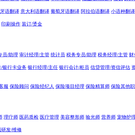
牙语翻译
意大利语翻译
葡萄牙语翻译
阿拉伯语翻译
小语种翻译
印刷操作
装订/烫金
专员/助理
审计经理/主管
统计员
税务专员/助理
税务经理/主管
财
/银行卡业务
银行经理/主任
银行会计/柜员
信贷管理/资信评估
客服
保险顾问
保险经纪人
保险项目经理
保险精算师
保险其他职
师
理疗师
医药质检
医疗管理
美容整形师
验光师
营养师
宠物护理
研发/维修