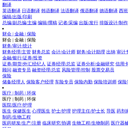
翻译
英语翻译
日语翻译
韩语翻译
法语翻译
俄语翻译
德语翻译
西班
编辑/出版/印刷
总编/副总编/主编
编辑/撰稿
记者/采编
出版/发行
排版设计/制作
财会 | 金融 | 保险
财会 | 金融 | 保险
财务/审计/统计
财务经理/主管
财务总监
会计/会计师
财务/会计助理
出纳
审计
金融/银行/证券/投资
证券/期货/外汇经纪人
证券经理/总监
证券分析/金融研究
信用卡
顾问
融资专员
融资经理/总监
风险管理/控制
股票交易员
保险
储备经理人
保险客户经理
车险专员
保险内勤
保险培训师
保险
医疗 | 制药 | 环保
医疗 | 制药 | 环保
医院/医疗/护理
医生
保健医生
心理医生
护士/护理
护理主任/护士长
导医
药剂
制药/生物工程
医药研发/生产/注册
临床研究/协调
生物工程/生物制药
医疗器械