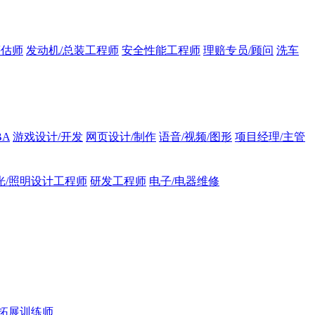
评估师
发动机/总装工程师
安全性能工程师
理赔专员/顾问
洗车
BA
游戏设计/开发
网页设计/制作
语音/视频/图形
项目经理/主管
光/照明设计工程师
研发工程师
电子/电器维修
拓展训练师