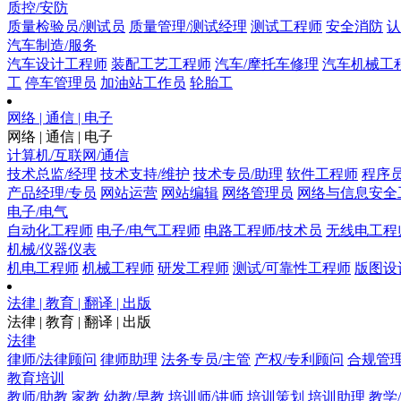
质控/安防
质量检验员/测试员
质量管理/测试经理
测试工程师
安全消防
认
汽车制造/服务
汽车设计工程师
装配工艺工程师
汽车/摩托车修理
汽车机械工
工
停车管理员
加油站工作员
轮胎工
网络 | 通信 | 电子
网络 | 通信 | 电子
计算机/互联网/通信
技术总监/经理
技术支持/维护
技术专员/助理
软件工程师
程序
产品经理/专员
网站运营
网站编辑
网络管理员
网络与信息安全
电子/电气
自动化工程师
电子/电气工程师
电路工程师/技术员
无线电工程
机械/仪器仪表
机电工程师
机械工程师
研发工程师
测试/可靠性工程师
版图设
法律 | 教育 | 翻译 | 出版
法律 | 教育 | 翻译 | 出版
法律
律师/法律顾问
律师助理
法务专员/主管
产权/专利顾问
合规管
教育培训
教师/助教
家教
幼教/早教
培训师/讲师
培训策划
培训助理
教学