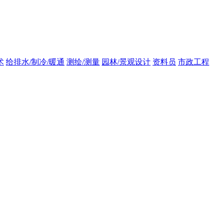
术
给排水/制冷/暖通
测绘/测量
园林/景观设计
资料员
市政工程