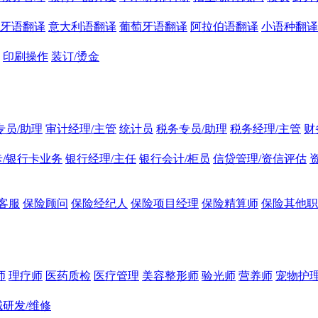
牙语翻译
意大利语翻译
葡萄牙语翻译
阿拉伯语翻译
小语种翻译
印刷操作
装订/烫金
专员/助理
审计经理/主管
统计员
税务专员/助理
税务经理/主管
财
/银行卡业务
银行经理/主任
银行会计/柜员
信贷管理/资信评估
客服
保险顾问
保险经纪人
保险项目经理
保险精算师
保险其他职
师
理疗师
医药质检
医疗管理
美容整形师
验光师
营养师
宠物护理
研发/维修