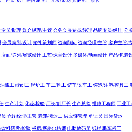
房产内勤
房产评估师
房产开发/策划
其他房产职位
介专员/助理
媒介经理/主管
会务会展专员/经理
品牌专员/经理
公
理
会展策划/设计
婚礼策划师
咨询顾问
咨询经理/主管
客户主管/
店面/陈列/展览设计
工艺/珠宝设计
多媒体/动画设计
产品/包装
油漆工
缝纫工
锅炉工
车工/铣工
铲车/叉车工
铸造/注塑/模具工
任
生产计划
化验/检验
厂长/副厂长
生产总监
维修工程师
工业工
理员
仓库经理/主管
装卸/搬运工
供应链管理
单证员
国际货运
/饮料研发/检验
板房/底格出格师
电脑放码员
纸样师/车板工