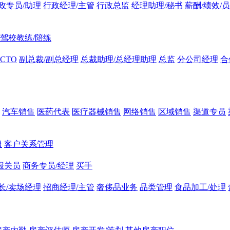
政专员/助理
行政经理/主管
行政总监
经理助理/秘书
薪酬/绩效/
驾校教练/陪练
CTO
副总裁/副总经理
总裁助理/总经理助理
总监
分公司经理
合
汽车销售
医药代表
医疗器械销售
网络销售
区域销售
渠道专员
服
客户关系管理
报关员
商务专员/经理
买手
长/卖场经理
招商经理/主管
奢侈品业务
品类管理
食品加工/处理