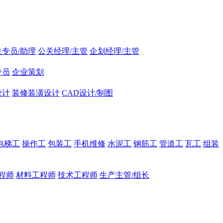
关专员/助理
公关经理/主管
企划经理/主管
专员
企业策划
设计
装修装潢设计
CAD设计/制图
电梯工
操作工
包装工
手机维修
水泥工
钢筋工
管道工
瓦工
组装
程师
材料工程师
技术工程师
生产主管/组长