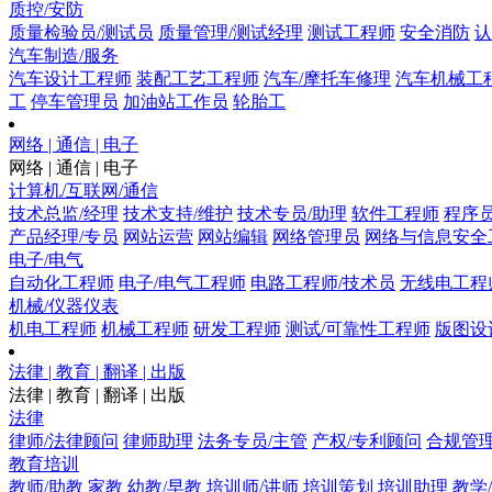
质控/安防
质量检验员/测试员
质量管理/测试经理
测试工程师
安全消防
认
汽车制造/服务
汽车设计工程师
装配工艺工程师
汽车/摩托车修理
汽车机械工
工
停车管理员
加油站工作员
轮胎工
网络 | 通信 | 电子
网络 | 通信 | 电子
计算机/互联网/通信
技术总监/经理
技术支持/维护
技术专员/助理
软件工程师
程序
产品经理/专员
网站运营
网站编辑
网络管理员
网络与信息安全
电子/电气
自动化工程师
电子/电气工程师
电路工程师/技术员
无线电工程
机械/仪器仪表
机电工程师
机械工程师
研发工程师
测试/可靠性工程师
版图设
法律 | 教育 | 翻译 | 出版
法律 | 教育 | 翻译 | 出版
法律
律师/法律顾问
律师助理
法务专员/主管
产权/专利顾问
合规管
教育培训
教师/助教
家教
幼教/早教
培训师/讲师
培训策划
培训助理
教学