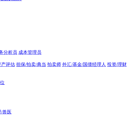
务分析员
成本管理员
资产评估
担保/拍卖/典当
拍卖师
外汇/基金/国债经理人
投资/理财
位
/兽医