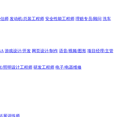
评估师
发动机/总装工程师
安全性能工程师
理赔专员/顾问
洗车
BA
游戏设计/开发
网页设计/制作
语音/视频/图形
项目经理/主管
光/照明设计工程师
研发工程师
电子/电器维修
拓展训练师