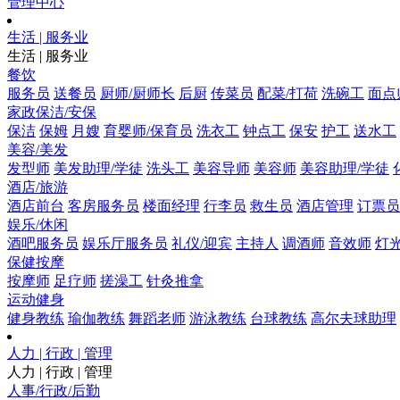
管理中心
生活 | 服务业
生活 | 服务业
餐饮
服务员
送餐员
厨师/厨师长
后厨
传菜员
配菜/打荷
洗碗工
面点
家政保洁/安保
保洁
保姆
月嫂
育婴师/保育员
洗衣工
钟点工
保安
护工
送水工
美容/美发
发型师
美发助理/学徒
洗头工
美容导师
美容师
美容助理/学徒
酒店/旅游
酒店前台
客房服务员
楼面经理
行李员
救生员
酒店管理
订票员
娱乐/休闲
酒吧服务员
娱乐厅服务员
礼仪/迎宾
主持人
调酒师
音效师
灯
保健按摩
按摩师
足疗师
搓澡工
针灸推拿
运动健身
健身教练
瑜伽教练
舞蹈老师
游泳教练
台球教练
高尔夫球助理
人力 | 行政 | 管理
人力 | 行政 | 管理
人事/行政/后勤