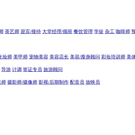
师
茶艺师
迎宾/接待
大堂经理/领班
餐饮管理
学徒
杂工
咖啡师
化妆师
美甲师
宠物美容
美容店长
美容/瘦身顾问
彩妆培训师
美
导游
计调
签证专员
旅游顾问
光师
摄影师/摄像师
影视/后期制作
配音员
放映员