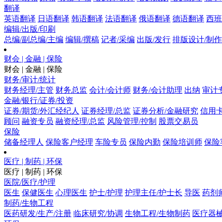
翻译
英语翻译
日语翻译
韩语翻译
法语翻译
俄语翻译
德语翻译
西班
编辑/出版/印刷
总编/副总编/主编
编辑/撰稿
记者/采编
出版/发行
排版设计/制作
财会 | 金融 | 保险
财会 | 金融 | 保险
财务/审计/统计
财务经理/主管
财务总监
会计/会计师
财务/会计助理
出纳
审计
金融/银行/证券/投资
证券/期货/外汇经纪人
证券经理/总监
证券分析/金融研究
信用卡
顾问
融资专员
融资经理/总监
风险管理/控制
股票交易员
保险
储备经理人
保险客户经理
车险专员
保险内勤
保险培训师
保险
医疗 | 制药 | 环保
医疗 | 制药 | 环保
医院/医疗/护理
医生
保健医生
心理医生
护士/护理
护理主任/护士长
导医
药剂
制药/生物工程
医药研发/生产/注册
临床研究/协调
生物工程/生物制药
医疗器械