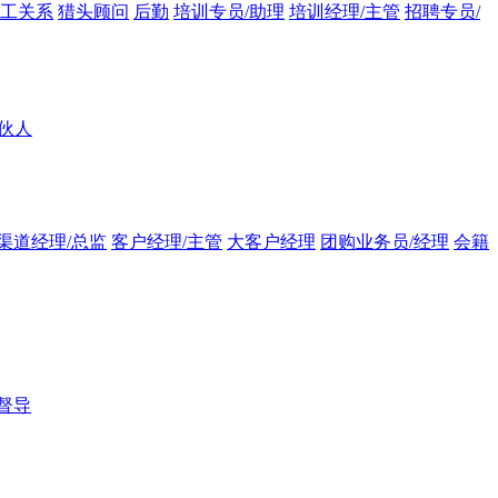
员工关系
猎头顾问
后勤
培训专员/助理
培训经理/主管
招聘专员/
伙人
渠道经理/总监
客户经理/主管
大客户经理
团购业务员/经理
会籍
督导