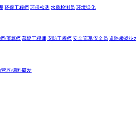
理
环保工程师
环保检测
水质检测员
环境绿化
师/预算师
幕墙工程师
安防工程师
安全管理/安全员
道路桥梁技
物营养/饲料研发