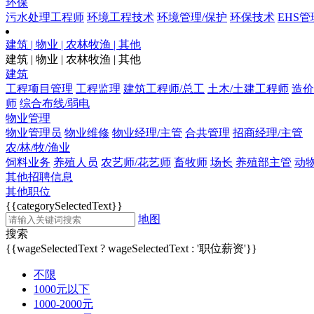
环保
污水处理工程师
环境工程技术
环境管理/保护
环保技术
EHS管
建筑 | 物业 | 农林牧渔 | 其他
建筑 | 物业 | 农林牧渔 | 其他
建筑
工程项目管理
工程监理
建筑工程师/总工
土木/土建工程师
造价
师
综合布线/弱电
物业管理
物业管理员
物业维修
物业经理/主管
合共管理
招商经理/主管
农/林/牧/渔业
饲料业务
养殖人员
农艺师/花艺师
畜牧师
场长
养殖部主管
动
其他招聘信息
其他职位
{{categorySelectedText}}
地图
搜索
{{wageSelectedText ? wageSelectedText : '职位薪资'}}
不限
1000元以下
1000-2000元