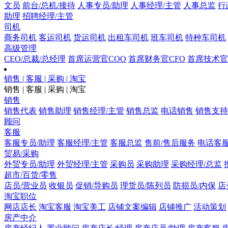
文员
前台/总机/接待
人事专员/助理
人事经理/主管
人事总监
行
助理
招聘经理/主管
司机
商务司机
客运司机
货运司机
出租车司机
班车司机
特种车司机
高级管理
CEO/总裁/总经理
首席运营官COO
首席财务官CFO
首席技术官
销售 | 客服 | 采购 | 淘宝
销售 | 客服 | 采购 | 淘宝
销售
销售代表
销售助理
销售经理/主管
销售总监
电话销售
销售支持
顾问
客服
客服专员/助理
客服经理/主管
客服总监
售前/售后服务
电话客
贸易/采购
外贸专员/助理
外贸经理/主管
采购员
采购助理
采购经理/总监
超市/百货/零售
店员/营业员
收银员
促销/导购员
理货员/陈列员
防损员/内保
店
淘宝职位
网店店长
淘宝客服
淘宝美工
店铺文案编辑
店铺推广
活动策划
房产中介