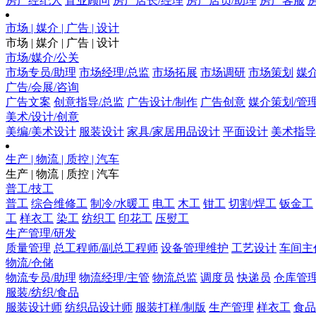
房产经纪人
置业顾问
房产店长/经理
房产店员/助理
房产客服
市场 | 媒介 | 广告 | 设计
市场 | 媒介 | 广告 | 设计
市场/媒介/公关
市场专员/助理
市场经理/总监
市场拓展
市场调研
市场策划
媒
广告/会展/咨询
广告文案
创意指导/总监
广告设计/制作
广告创意
媒介策划/管
美术/设计/创意
美编/美术设计
服装设计
家具/家居用品设计
平面设计
美术指导
生产 | 物流 | 质控 | 汽车
生产 | 物流 | 质控 | 汽车
普工/技工
普工
综合维修工
制冷/水暖工
电工
木工
钳工
切割/焊工
钣金工
工
样衣工
染工
纺织工
印花工
压熨工
生产管理/研发
质量管理
总工程师/副总工程师
设备管理维护
工艺设计
车间主
物流/仓储
物流专员/助理
物流经理/主管
物流总监
调度员
快递员
仓库管
服装/纺织/食品
服装设计师
纺织品设计师
服装打样/制版
生产管理
样衣工
食品