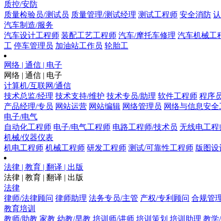
质控/安防
质量检验员/测试员
质量管理/测试经理
测试工程师
安全消防
认
汽车制造/服务
汽车设计工程师
装配工艺工程师
汽车/摩托车修理
汽车机械工
工
停车管理员
加油站工作员
轮胎工
网络 | 通信 | 电子
网络 | 通信 | 电子
计算机/互联网/通信
技术总监/经理
技术支持/维护
技术专员/助理
软件工程师
程序
产品经理/专员
网站运营
网站编辑
网络管理员
网络与信息安全
电子/电气
自动化工程师
电子/电气工程师
电路工程师/技术员
无线电工程
机械/仪器仪表
机电工程师
机械工程师
研发工程师
测试/可靠性工程师
版图设
法律 | 教育 | 翻译 | 出版
法律 | 教育 | 翻译 | 出版
法律
律师/法律顾问
律师助理
法务专员/主管
产权/专利顾问
合规管
教育培训
教师/助教
家教
幼教/早教
培训师/讲师
培训策划
培训助理
教学