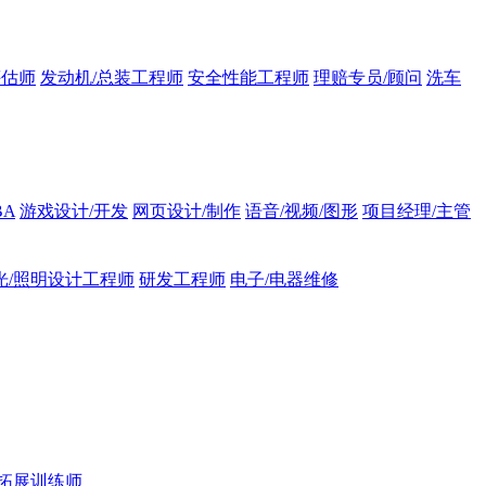
评估师
发动机/总装工程师
安全性能工程师
理赔专员/顾问
洗车
BA
游戏设计/开发
网页设计/制作
语音/视频/图形
项目经理/主管
光/照明设计工程师
研发工程师
电子/电器维修
拓展训练师