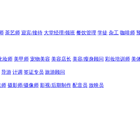
师
茶艺师
迎宾/接待
大堂经理/领班
餐饮管理
学徒
杂工
咖啡师
化妆师
美甲师
宠物美容
美容店长
美容/瘦身顾问
彩妆培训师
美
导游
计调
签证专员
旅游顾问
光师
摄影师/摄像师
影视/后期制作
配音员
放映员