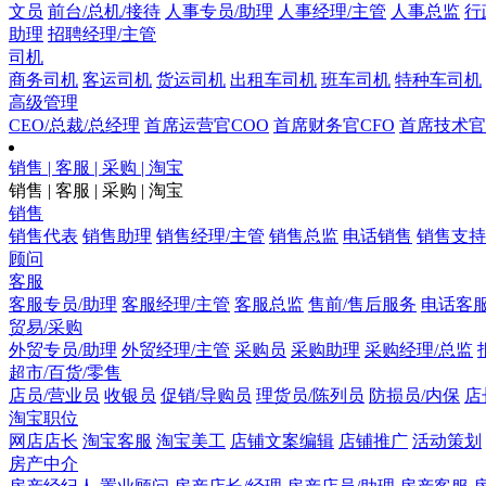
文员
前台/总机/接待
人事专员/助理
人事经理/主管
人事总监
行
助理
招聘经理/主管
司机
商务司机
客运司机
货运司机
出租车司机
班车司机
特种车司机
高级管理
CEO/总裁/总经理
首席运营官COO
首席财务官CFO
首席技术官
销售 | 客服 | 采购 | 淘宝
销售 | 客服 | 采购 | 淘宝
销售
销售代表
销售助理
销售经理/主管
销售总监
电话销售
销售支持
顾问
客服
客服专员/助理
客服经理/主管
客服总监
售前/售后服务
电话客
贸易/采购
外贸专员/助理
外贸经理/主管
采购员
采购助理
采购经理/总监
超市/百货/零售
店员/营业员
收银员
促销/导购员
理货员/陈列员
防损员/内保
店
淘宝职位
网店店长
淘宝客服
淘宝美工
店铺文案编辑
店铺推广
活动策划
房产中介