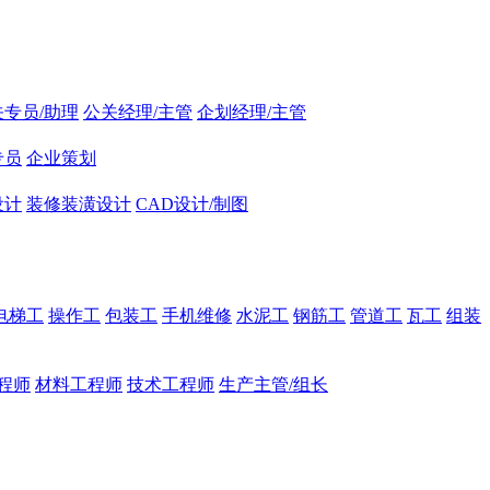
关专员/助理
公关经理/主管
企划经理/主管
专员
企业策划
设计
装修装潢设计
CAD设计/制图
电梯工
操作工
包装工
手机维修
水泥工
钢筋工
管道工
瓦工
组装
程师
材料工程师
技术工程师
生产主管/组长