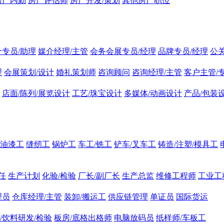
房产内勤
房产评估师
房产开发/策划
其他房产职位
介专员/助理
媒介经理/主管
会务会展专员/经理
品牌专员/经理
公
理
会展策划/设计
婚礼策划师
咨询顾问
咨询经理/主管
客户主管/
店面/陈列/展览设计
工艺/珠宝设计
多媒体/动画设计
产品/包装
油漆工
缝纫工
锅炉工
车工/铣工
铲车/叉车工
铸造/注塑/模具工
任
生产计划
化验/检验
厂长/副厂长
生产总监
维修工程师
工业工
理员
仓库经理/主管
装卸/搬运工
供应链管理
单证员
国际货运
/饮料研发/检验
板房/底格出格师
电脑放码员
纸样师/车板工