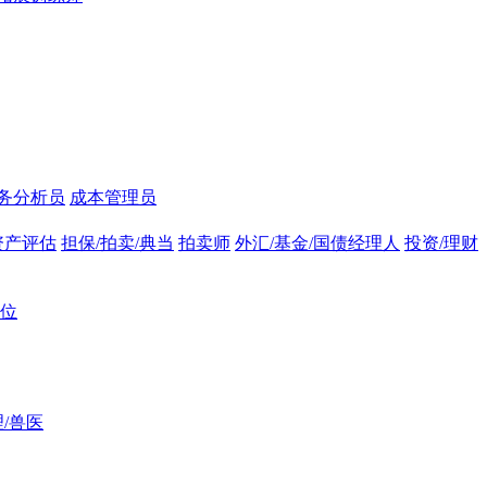
务分析员
成本管理员
资产评估
担保/拍卖/典当
拍卖师
外汇/基金/国债经理人
投资/理财
位
/兽医