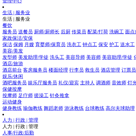
管理中心
生活 | 服务业
生活 | 服务业
餐饮
服务员
送餐员
厨师/厨师长
后厨
传菜员
配菜/打荷
洗碗工
面点
家政保洁/安保
保洁
保姆
月嫂
育婴师/保育员
洗衣工
钟点工
保安
护工
送水工
美容/美发
发型师
美发助理/学徒
洗头工
美容导师
美容师
美容助理/学徒
酒店/旅游
酒店前台
客房服务员
楼面经理
行李员
救生员
酒店管理
订票员
娱乐/休闲
酒吧服务员
娱乐厅服务员
礼仪/迎宾
主持人
调酒师
音效师
灯
保健按摩
按摩师
足疗师
搓澡工
针灸推拿
运动健身
健身教练
瑜伽教练
舞蹈老师
游泳教练
台球教练
高尔夫球助理
人力 | 行政 | 管理
人力 | 行政 | 管理
人事/行政/后勤