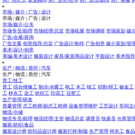
房产经纪人
置业顾问
房产店长/经理
房产店员/助理
房产客服
市场 | 媒介 | 广告 | 设计
市场 | 媒介 | 广告 | 设计
市场/媒介/公关
市场专员/助理
市场经理/总监
市场拓展
市场调研
市场策划
媒
广告/会展/咨询
广告文案
创意指导/总监
广告设计/制作
广告创意
媒介策划/管
美术/设计/创意
美编/美术设计
服装设计
家具/家居用品设计
平面设计
美术指导
生产 | 物流 | 质控 | 汽车
生产 | 物流 | 质控 | 汽车
普工/技工
普工
综合维修工
制冷/水暖工
电工
木工
钳工
切割/焊工
钣金工
工
样衣工
染工
纺织工
印花工
压熨工
生产管理/研发
质量管理
总工程师/副总工程师
设备管理维护
工艺设计
车间主
物流/仓储
物流专员/助理
物流经理/主管
物流总监
调度员
快递员
仓库管
服装/纺织/食品
服装设计师
纺织品设计师
服装打样/制版
生产管理
样衣工
食品