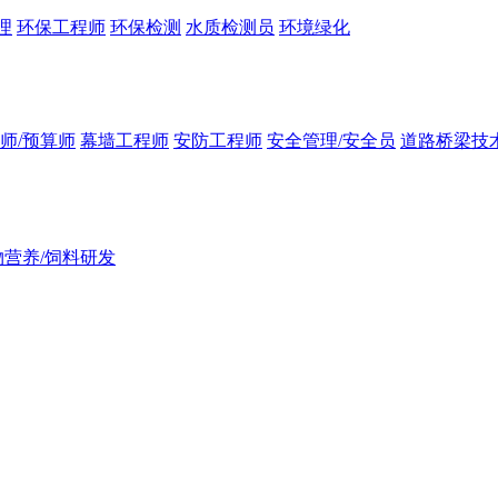
理
环保工程师
环保检测
水质检测员
环境绿化
师/预算师
幕墙工程师
安防工程师
安全管理/安全员
道路桥梁技
物营养/饲料研发