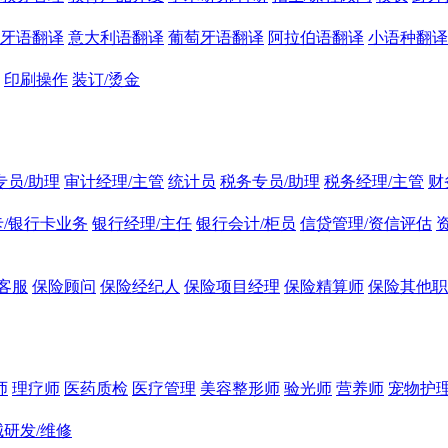
牙语翻译
意大利语翻译
葡萄牙语翻译
阿拉伯语翻译
小语种翻译
印刷操作
装订/烫金
专员/助理
审计经理/主管
统计员
税务专员/助理
税务经理/主管
财
/银行卡业务
银行经理/主任
银行会计/柜员
信贷管理/资信评估
客服
保险顾问
保险经纪人
保险项目经理
保险精算师
保险其他职
师
理疗师
医药质检
医疗管理
美容整形师
验光师
营养师
宠物护理
研发/维修