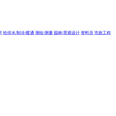
术
给排水/制冷/暖通
测绘/测量
园林/景观设计
资料员
市政工程