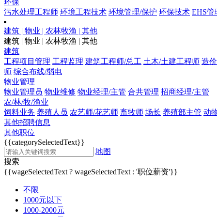
环保
污水处理工程师
环境工程技术
环境管理/保护
环保技术
EHS管
建筑 | 物业 | 农林牧渔 | 其他
建筑 | 物业 | 农林牧渔 | 其他
建筑
工程项目管理
工程监理
建筑工程师/总工
土木/土建工程师
造价
师
综合布线/弱电
物业管理
物业管理员
物业维修
物业经理/主管
合共管理
招商经理/主管
农/林/牧/渔业
饲料业务
养殖人员
农艺师/花艺师
畜牧师
场长
养殖部主管
动
其他招聘信息
其他职位
{{categorySelectedText}}
地图
搜索
{{wageSelectedText ? wageSelectedText : '职位薪资'}}
不限
1000元以下
1000-2000元