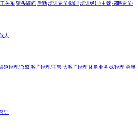
员工关系
猎头顾问
后勤
培训专员/助理
培训经理/主管
招聘专员/
伙人
渠道经理/总监
客户经理/主管
大客户经理
团购业务员/经理
会籍
督导