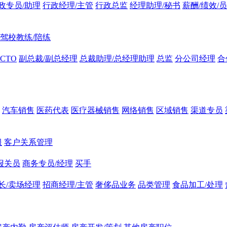
政专员/助理
行政经理/主管
行政总监
经理助理/秘书
薪酬/绩效/
驾校教练/陪练
CTO
副总裁/副总经理
总裁助理/总经理助理
总监
分公司经理
合
汽车销售
医药代表
医疗器械销售
网络销售
区域销售
渠道专员
服
客户关系管理
报关员
商务专员/经理
买手
长/卖场经理
招商经理/主管
奢侈品业务
品类管理
食品加工/处理