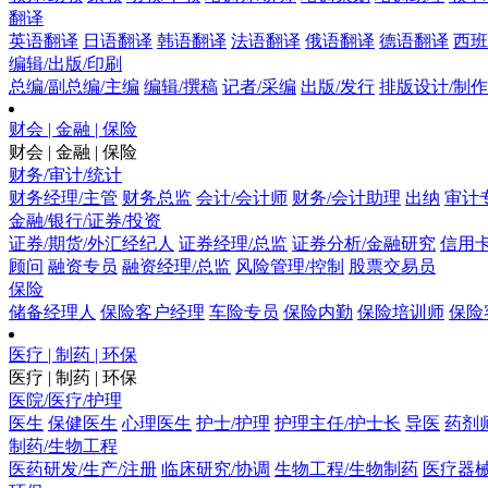
翻译
英语翻译
日语翻译
韩语翻译
法语翻译
俄语翻译
德语翻译
西班
编辑/出版/印刷
总编/副总编/主编
编辑/撰稿
记者/采编
出版/发行
排版设计/制作
财会 | 金融 | 保险
财会 | 金融 | 保险
财务/审计/统计
财务经理/主管
财务总监
会计/会计师
财务/会计助理
出纳
审计
金融/银行/证券/投资
证券/期货/外汇经纪人
证券经理/总监
证券分析/金融研究
信用卡
顾问
融资专员
融资经理/总监
风险管理/控制
股票交易员
保险
储备经理人
保险客户经理
车险专员
保险内勤
保险培训师
保险
医疗 | 制药 | 环保
医疗 | 制药 | 环保
医院/医疗/护理
医生
保健医生
心理医生
护士/护理
护理主任/护士长
导医
药剂
制药/生物工程
医药研发/生产/注册
临床研究/协调
生物工程/生物制药
医疗器械