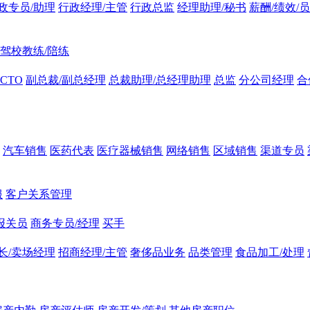
政专员/助理
行政经理/主管
行政总监
经理助理/秘书
薪酬/绩效/
驾校教练/陪练
CTO
副总裁/副总经理
总裁助理/总经理助理
总监
分公司经理
合
汽车销售
医药代表
医疗器械销售
网络销售
区域销售
渠道专员
服
客户关系管理
报关员
商务专员/经理
买手
长/卖场经理
招商经理/主管
奢侈品业务
品类管理
食品加工/处理