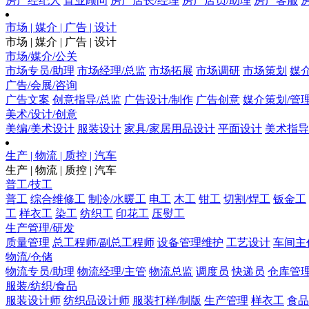
房产经纪人
置业顾问
房产店长/经理
房产店员/助理
房产客服
市场 | 媒介 | 广告 | 设计
市场 | 媒介 | 广告 | 设计
市场/媒介/公关
市场专员/助理
市场经理/总监
市场拓展
市场调研
市场策划
媒
广告/会展/咨询
广告文案
创意指导/总监
广告设计/制作
广告创意
媒介策划/管
美术/设计/创意
美编/美术设计
服装设计
家具/家居用品设计
平面设计
美术指导
生产 | 物流 | 质控 | 汽车
生产 | 物流 | 质控 | 汽车
普工/技工
普工
综合维修工
制冷/水暖工
电工
木工
钳工
切割/焊工
钣金工
工
样衣工
染工
纺织工
印花工
压熨工
生产管理/研发
质量管理
总工程师/副总工程师
设备管理维护
工艺设计
车间主
物流/仓储
物流专员/助理
物流经理/主管
物流总监
调度员
快递员
仓库管
服装/纺织/食品
服装设计师
纺织品设计师
服装打样/制版
生产管理
样衣工
食品