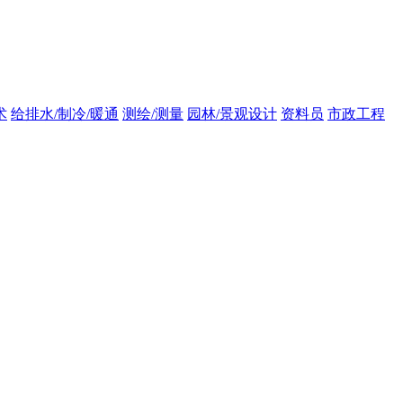
术
给排水/制冷/暖通
测绘/测量
园林/景观设计
资料员
市政工程