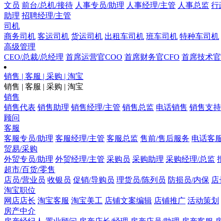
文员
前台/总机/接待
人事专员/助理
人事经理/主管
人事总监
行
助理
招聘经理/主管
司机
商务司机
客运司机
货运司机
出租车司机
班车司机
特种车司机
高级管理
CEO/总裁/总经理
首席运营官COO
首席财务官CFO
首席技术官
销售 | 客服 | 采购 | 淘宝
销售 | 客服 | 采购 | 淘宝
销售
销售代表
销售助理
销售经理/主管
销售总监
电话销售
销售支持
顾问
客服
客服专员/助理
客服经理/主管
客服总监
售前/售后服务
电话客
贸易/采购
外贸专员/助理
外贸经理/主管
采购员
采购助理
采购经理/总监
超市/百货/零售
店员/营业员
收银员
促销/导购员
理货员/陈列员
防损员/内保
店
淘宝职位
网店店长
淘宝客服
淘宝美工
店铺文案编辑
店铺推广
活动策划
房产中介