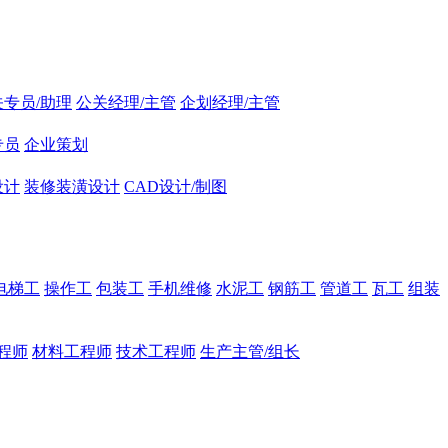
关专员/助理
公关经理/主管
企划经理/主管
专员
企业策划
设计
装修装潢设计
CAD设计/制图
电梯工
操作工
包装工
手机维修
水泥工
钢筋工
管道工
瓦工
组装
程师
材料工程师
技术工程师
生产主管/组长