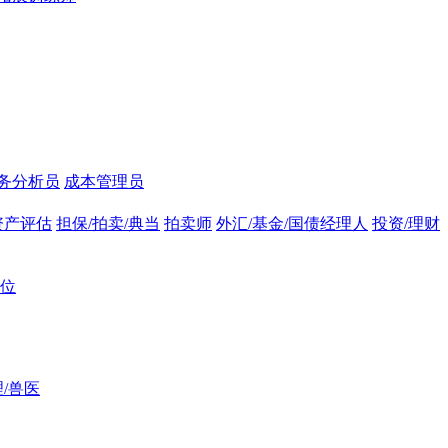
务分析员
成本管理员
资产评估
担保/拍卖/典当
拍卖师
外汇/基金/国债经理人
投资/理财
位
/兽医