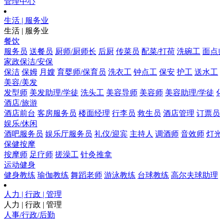
管理中心
生活 | 服务业
生活 | 服务业
餐饮
服务员
送餐员
厨师/厨师长
后厨
传菜员
配菜/打荷
洗碗工
面点
家政保洁/安保
保洁
保姆
月嫂
育婴师/保育员
洗衣工
钟点工
保安
护工
送水工
美容/美发
发型师
美发助理/学徒
洗头工
美容导师
美容师
美容助理/学徒
酒店/旅游
酒店前台
客房服务员
楼面经理
行李员
救生员
酒店管理
订票员
娱乐/休闲
酒吧服务员
娱乐厅服务员
礼仪/迎宾
主持人
调酒师
音效师
灯
保健按摩
按摩师
足疗师
搓澡工
针灸推拿
运动健身
健身教练
瑜伽教练
舞蹈老师
游泳教练
台球教练
高尔夫球助理
人力 | 行政 | 管理
人力 | 行政 | 管理
人事/行政/后勤