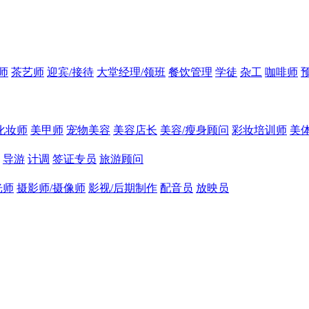
师
茶艺师
迎宾/接待
大堂经理/领班
餐饮管理
学徒
杂工
咖啡师
化妆师
美甲师
宠物美容
美容店长
美容/瘦身顾问
彩妆培训师
美
导游
计调
签证专员
旅游顾问
光师
摄影师/摄像师
影视/后期制作
配音员
放映员