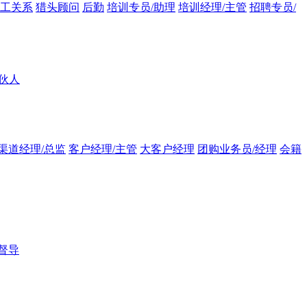
员工关系
猎头顾问
后勤
培训专员/助理
培训经理/主管
招聘专员/
伙人
渠道经理/总监
客户经理/主管
大客户经理
团购业务员/经理
会籍
督导