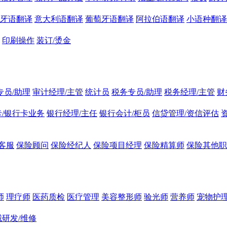
牙语翻译
意大利语翻译
葡萄牙语翻译
阿拉伯语翻译
小语种翻译
印刷操作
装订/烫金
专员/助理
审计经理/主管
统计员
税务专员/助理
税务经理/主管
财
/银行卡业务
银行经理/主任
银行会计/柜员
信贷管理/资信评估
客服
保险顾问
保险经纪人
保险项目经理
保险精算师
保险其他职
师
理疗师
医药质检
医疗管理
美容整形师
验光师
营养师
宠物护理
研发/维修