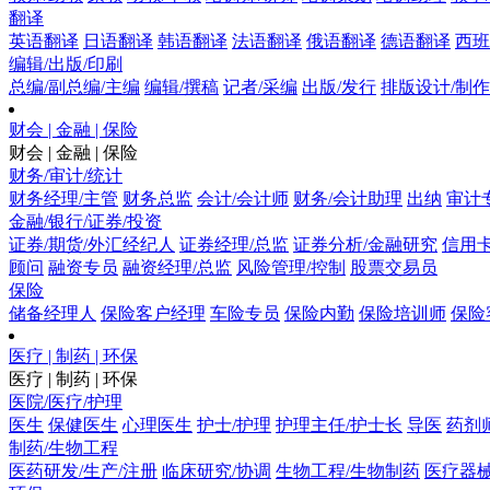
翻译
英语翻译
日语翻译
韩语翻译
法语翻译
俄语翻译
德语翻译
西班
编辑/出版/印刷
总编/副总编/主编
编辑/撰稿
记者/采编
出版/发行
排版设计/制作
财会 | 金融 | 保险
财会 | 金融 | 保险
财务/审计/统计
财务经理/主管
财务总监
会计/会计师
财务/会计助理
出纳
审计
金融/银行/证券/投资
证券/期货/外汇经纪人
证券经理/总监
证券分析/金融研究
信用卡
顾问
融资专员
融资经理/总监
风险管理/控制
股票交易员
保险
储备经理人
保险客户经理
车险专员
保险内勤
保险培训师
保险
医疗 | 制药 | 环保
医疗 | 制药 | 环保
医院/医疗/护理
医生
保健医生
心理医生
护士/护理
护理主任/护士长
导医
药剂
制药/生物工程
医药研发/生产/注册
临床研究/协调
生物工程/生物制药
医疗器械