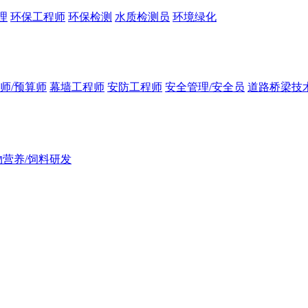
理
环保工程师
环保检测
水质检测员
环境绿化
师/预算师
幕墙工程师
安防工程师
安全管理/安全员
道路桥梁技
物营养/饲料研发