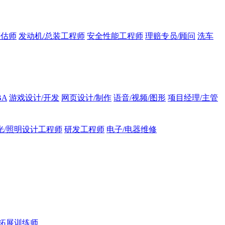
评估师
发动机/总装工程师
安全性能工程师
理赔专员/顾问
洗车
BA
游戏设计/开发
网页设计/制作
语音/视频/图形
项目经理/主管
光/照明设计工程师
研发工程师
电子/电器维修
拓展训练师