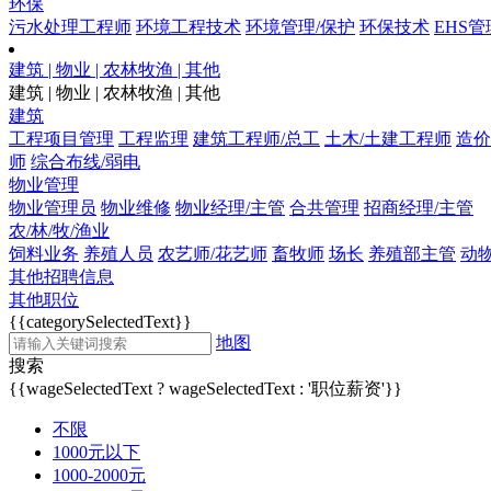
环保
污水处理工程师
环境工程技术
环境管理/保护
环保技术
EHS管
建筑 | 物业 | 农林牧渔 | 其他
建筑 | 物业 | 农林牧渔 | 其他
建筑
工程项目管理
工程监理
建筑工程师/总工
土木/土建工程师
造价
师
综合布线/弱电
物业管理
物业管理员
物业维修
物业经理/主管
合共管理
招商经理/主管
农/林/牧/渔业
饲料业务
养殖人员
农艺师/花艺师
畜牧师
场长
养殖部主管
动
其他招聘信息
其他职位
{{categorySelectedText}}
地图
搜索
{{wageSelectedText ? wageSelectedText : '职位薪资'}}
不限
1000元以下
1000-2000元