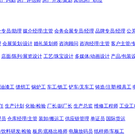
房产内勤
房产评估师
房产开发/策划
其他房产职位
介专员/助理
媒介经理/主管
会务会展专员/经理
品牌专员/经理
公
理
会展策划/设计
婚礼策划师
咨询顾问
咨询经理/主管
客户主管/
店面/陈列/展览设计
工艺/珠宝设计
多媒体/动画设计
产品/包装
油漆工
缝纫工
锅炉工
车工/铣工
铲车/叉车工
铸造/注塑/模具工
任
生产计划
化验/检验
厂长/副厂长
生产总监
维修工程师
工业工
理员
仓库经理/主管
装卸/搬运工
供应链管理
单证员
国际货运
/饮料研发/检验
板房/底格出格师
电脑放码员
纸样师/车板工