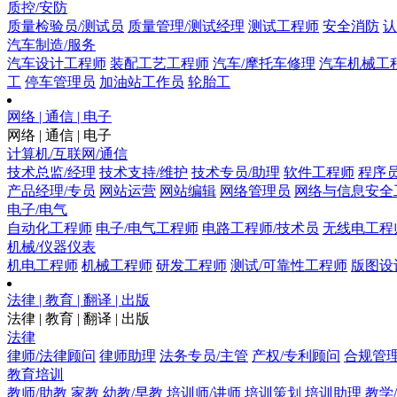
质控/安防
质量检验员/测试员
质量管理/测试经理
测试工程师
安全消防
认
汽车制造/服务
汽车设计工程师
装配工艺工程师
汽车/摩托车修理
汽车机械工
工
停车管理员
加油站工作员
轮胎工
网络 | 通信 | 电子
网络 | 通信 | 电子
计算机/互联网/通信
技术总监/经理
技术支持/维护
技术专员/助理
软件工程师
程序
产品经理/专员
网站运营
网站编辑
网络管理员
网络与信息安全
电子/电气
自动化工程师
电子/电气工程师
电路工程师/技术员
无线电工程
机械/仪器仪表
机电工程师
机械工程师
研发工程师
测试/可靠性工程师
版图设
法律 | 教育 | 翻译 | 出版
法律 | 教育 | 翻译 | 出版
法律
律师/法律顾问
律师助理
法务专员/主管
产权/专利顾问
合规管
教育培训
教师/助教
家教
幼教/早教
培训师/讲师
培训策划
培训助理
教学