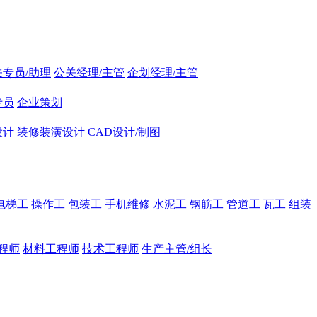
关专员/助理
公关经理/主管
企划经理/主管
专员
企业策划
设计
装修装潢设计
CAD设计/制图
电梯工
操作工
包装工
手机维修
水泥工
钢筋工
管道工
瓦工
组装
程师
材料工程师
技术工程师
生产主管/组长