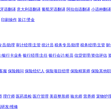
牙语翻译
意大利语翻译
葡萄牙语翻译
阿拉伯语翻译
小语种翻译
印刷操作
装订/烫金
专员/助理
审计经理/主管
统计员
税务专员/助理
税务经理/主管
财
/银行卡业务
银行经理/主任
银行会计/柜员
信贷管理/资信评估
客服
保险顾问
保险经纪人
保险项目经理
保险精算师
保险其他职
师
理疗师
医药质检
医疗管理
美容整形师
验光师
营养师
宠物护理
研发/维修