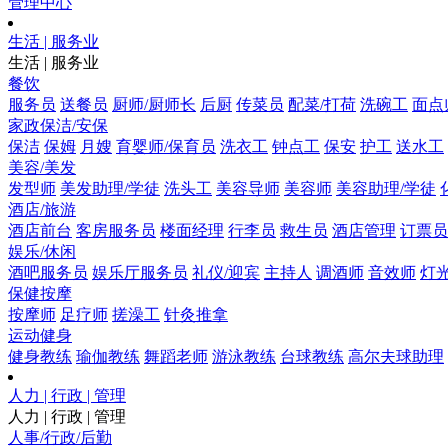
管理中心
生活 | 服务业
生活 | 服务业
餐饮
服务员
送餐员
厨师/厨师长
后厨
传菜员
配菜/打荷
洗碗工
面点
家政保洁/安保
保洁
保姆
月嫂
育婴师/保育员
洗衣工
钟点工
保安
护工
送水工
美容/美发
发型师
美发助理/学徒
洗头工
美容导师
美容师
美容助理/学徒
酒店/旅游
酒店前台
客房服务员
楼面经理
行李员
救生员
酒店管理
订票员
娱乐/休闲
酒吧服务员
娱乐厅服务员
礼仪/迎宾
主持人
调酒师
音效师
灯
保健按摩
按摩师
足疗师
搓澡工
针灸推拿
运动健身
健身教练
瑜伽教练
舞蹈老师
游泳教练
台球教练
高尔夫球助理
人力 | 行政 | 管理
人力 | 行政 | 管理
人事/行政/后勤