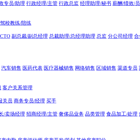
政专员/助理
行政经理/主管
行政总监
经理助理/秘书
薪酬/绩效/
驾校教练/陪练
CTO
副总裁/副总经理
总裁助理/总经理助理
总监
分公司经理
合
汽车销售
医药代表
医疗器械销售
网络销售
区域销售
渠道专员
服
客户关系管理
报关员
商务专员/经理
买手
长/卖场经理
招商经理/主管
奢侈品业务
品类管理
食品加工/处理