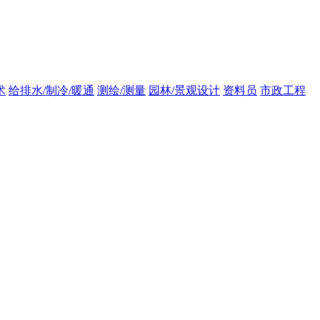
术
给排水/制冷/暖通
测绘/测量
园林/景观设计
资料员
市政工程