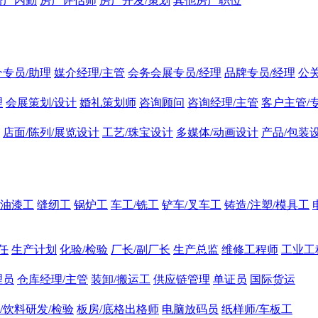
房产内勤
房产评估师
房产开发/策划
其他房产职位
介专员/助理
媒介经理/主管
会务会展专员/经理
品牌专员/经理
公
理
会展策划/设计
婚礼策划师
咨询顾问
咨询经理/主管
客户主管/
店面/陈列/展览设计
工艺/珠宝设计
多媒体/动画设计
产品/包装
油漆工
缝纫工
锅炉工
车工/铣工
铲车/叉车工
铸造/注塑/模具工
任
生产计划
化验/检验
厂长/副厂长
生产总监
维修工程师
工业工
理员
仓库经理/主管
装卸/搬运工
供应链管理
单证员
国际货运
/饮料研发/检验
板房/底格出格师
电脑放码员
纸样师/车板工