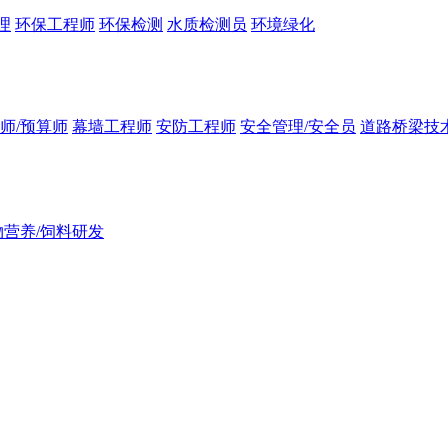
理
环保工程师
环保检测
水质检测员
环境绿化
师/预算师
幕墙工程师
安防工程师
安全管理/安全员
道路桥梁技
物营养/饲料研发