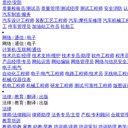
质控/安防
质量检验员/测试员
质量管理/测试经理
测试工程师
安全消防
认
汽车制造/服务
汽车设计工程师
装配工艺工程师
汽车/摩托车修理
汽车机械工
工
停车管理员
加油站工作员
轮胎工
网络 | 通信 | 电子
网络 | 通信 | 电子
计算机/互联网/通信
技术总监/经理
技术支持/维护
技术专员/助理
软件工程师
程序
产品经理/专员
网站运营
网站编辑
网络管理员
网络与信息安全
电子/电气
自动化工程师
电子/电气工程师
电路工程师/技术员
无线电工程
机械/仪器仪表
机电工程师
机械工程师
研发工程师
测试/可靠性工程师
版图设
法律 | 教育 | 翻译 | 出版
法律 | 教育 | 翻译 | 出版
法律
律师/法律顾问
律师助理
法务专员/主管
产权/专利顾问
合规管
教育培训
教师/助教
家教
幼教/早教
培训师/讲师
培训策划
培训助理
教学