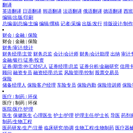
翻译
英语翻译
日语翻译
韩语翻译
法语翻译
俄语翻译
德语翻译
西班
编辑/出版/印刷
总编/副总编/主编
编辑/撰稿
记者/采编
出版/发行
排版设计/制作
财会 | 金融 | 保险
财会 | 金融 | 保险
财务/审计/统计
财务经理/主管
财务总监
会计/会计师
财务/会计助理
出纳
审计
金融/银行/证券/投资
证券/期货/外汇经纪人
证券经理/总监
证券分析/金融研究
信用卡
顾问
融资专员
融资经理/总监
风险管理/控制
股票交易员
保险
储备经理人
保险客户经理
车险专员
保险内勤
保险培训师
保险
医疗 | 制药 | 环保
医疗 | 制药 | 环保
医院/医疗/护理
医生
保健医生
心理医生
护士/护理
护理主任/护士长
导医
药剂
制药/生物工程
医药研发/生产/注册
临床研究/协调
生物工程/生物制药
医疗器械