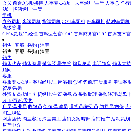
文员
前台/总机/接待
人事专员/助理
人事经理/主管
人事总监
行
助理
招聘经理/主管
司机
商务司机
客运司机
货运司机
出租车司机
班车司机
特种车司机
高级管理
CEO/总裁/总经理
首席运营官COO
首席财务官CFO
首席技术官
销售 | 客服 | 采购 | 淘宝
销售 | 客服 | 采购 | 淘宝
销售
销售代表
销售助理
销售经理/主管
销售总监
电话销售
销售支持
顾问
客服
客服专员/助理
客服经理/主管
客服总监
售前/售后服务
电话客
贸易/采购
外贸专员/助理
外贸经理/主管
采购员
采购助理
采购经理/总监
超市/百货/零售
店员/营业员
收银员
促销/导购员
理货员/陈列员
防损员/内保
店
淘宝职位
网店店长
淘宝客服
淘宝美工
店铺文案编辑
店铺推广
活动策划
房产中介