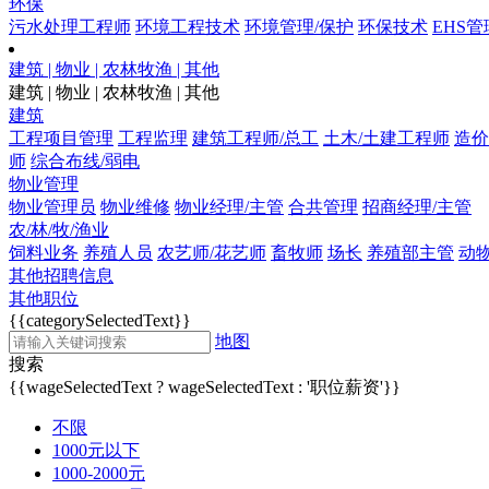
环保
污水处理工程师
环境工程技术
环境管理/保护
环保技术
EHS管
建筑 | 物业 | 农林牧渔 | 其他
建筑 | 物业 | 农林牧渔 | 其他
建筑
工程项目管理
工程监理
建筑工程师/总工
土木/土建工程师
造价
师
综合布线/弱电
物业管理
物业管理员
物业维修
物业经理/主管
合共管理
招商经理/主管
农/林/牧/渔业
饲料业务
养殖人员
农艺师/花艺师
畜牧师
场长
养殖部主管
动
其他招聘信息
其他职位
{{categorySelectedText}}
地图
搜索
{{wageSelectedText ? wageSelectedText : '职位薪资'}}
不限
1000元以下
1000-2000元