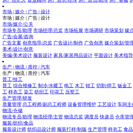
房产经纪人
置业顾问
房产店长/经理
房产店员/助理
房产客服
市场 | 媒介 | 广告 | 设计
市场 | 媒介 | 广告 | 设计
市场/媒介/公关
市场专员/助理
市场经理/总监
市场拓展
市场调研
市场策划
媒
广告/会展/咨询
广告文案
创意指导/总监
广告设计/制作
广告创意
媒介策划/管
美术/设计/创意
美编/美术设计
服装设计
家具/家居用品设计
平面设计
美术指导
生产 | 物流 | 质控 | 汽车
生产 | 物流 | 质控 | 汽车
普工/技工
普工
综合维修工
制冷/水暖工
电工
木工
钳工
切割/焊工
钣金工
工
样衣工
染工
纺织工
印花工
压熨工
生产管理/研发
质量管理
总工程师/副总工程师
设备管理维护
工艺设计
车间主
物流/仓储
物流专员/助理
物流经理/主管
物流总监
调度员
快递员
仓库管
服装/纺织/食品
服装设计师
纺织品设计师
服装打样/制版
生产管理
样衣工
食品