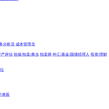
务分析员
成本管理员
资产评估
担保/拍卖/典当
拍卖师
外汇/基金/国债经理人
投资/理财
位
/兽医