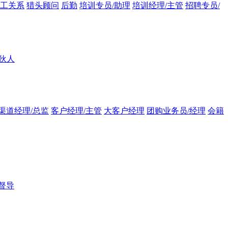
员工关系
猎头顾问
后勤
培训专员/助理
培训经理/主管
招聘专员/
伙人
渠道经理/总监
客户经理/主管
大客户经理
团购业务员/经理
会籍
督导