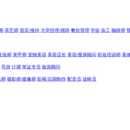
师
茶艺师
迎宾/接待
大堂经理/领班
餐饮管理
学徒
杂工
咖啡师
化妆师
美甲师
宠物美容
美容店长
美容/瘦身顾问
彩妆培训师
美
导游
计调
签证专员
旅游顾问
光师
摄影师/摄像师
影视/后期制作
配音员
放映员