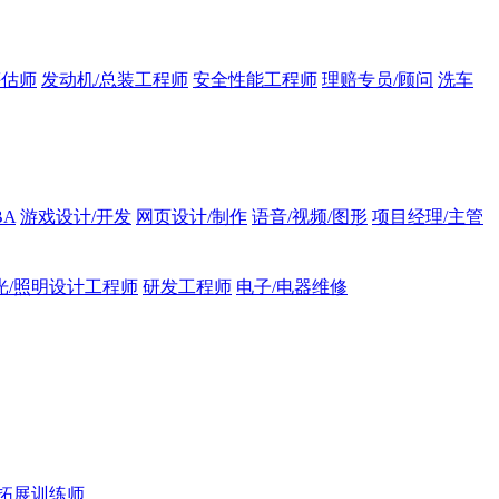
评估师
发动机/总装工程师
安全性能工程师
理赔专员/顾问
洗车
BA
游戏设计/开发
网页设计/制作
语音/视频/图形
项目经理/主管
光/照明设计工程师
研发工程师
电子/电器维修
拓展训练师