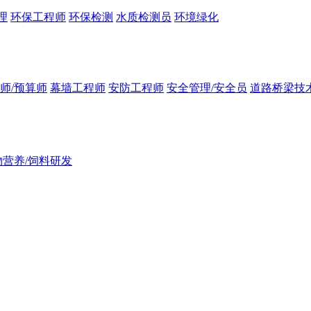
理
环保工程师
环保检测
水质检测员
环境绿化
师/预算师
幕墙工程师
安防工程师
安全管理/安全员
道路桥梁技
物营养/饲料研发