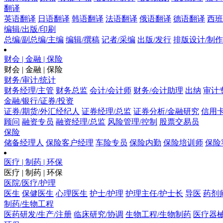
翻译
英语翻译
日语翻译
韩语翻译
法语翻译
俄语翻译
德语翻译
西班
编辑/出版/印刷
总编/副总编/主编
编辑/撰稿
记者/采编
出版/发行
排版设计/制作
财会 | 金融 | 保险
财会 | 金融 | 保险
财务/审计/统计
财务经理/主管
财务总监
会计/会计师
财务/会计助理
出纳
审计
金融/银行/证券/投资
证券/期货/外汇经纪人
证券经理/总监
证券分析/金融研究
信用卡
顾问
融资专员
融资经理/总监
风险管理/控制
股票交易员
保险
储备经理人
保险客户经理
车险专员
保险内勤
保险培训师
保险
医疗 | 制药 | 环保
医疗 | 制药 | 环保
医院/医疗/护理
医生
保健医生
心理医生
护士/护理
护理主任/护士长
导医
药剂
制药/生物工程
医药研发/生产/注册
临床研究/协调
生物工程/生物制药
医疗器械