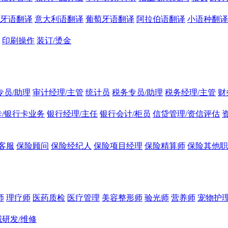
牙语翻译
意大利语翻译
葡萄牙语翻译
阿拉伯语翻译
小语种翻译
印刷操作
装订/烫金
专员/助理
审计经理/主管
统计员
税务专员/助理
税务经理/主管
财
/银行卡业务
银行经理/主任
银行会计/柜员
信贷管理/资信评估
客服
保险顾问
保险经纪人
保险项目经理
保险精算师
保险其他职
师
理疗师
医药质检
医疗管理
美容整形师
验光师
营养师
宠物护理
研发/维修