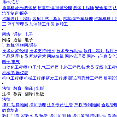
质控/安防
质量检验员/测试员
质量管理/测试经理
测试工程师
安全消防
认
汽车制造/服务
汽车设计工程师
装配工艺工程师
汽车/摩托车修理
汽车机械工
工
停车管理员
加油站工作员
轮胎工
网络 | 通信 | 电子
网络 | 通信 | 电子
计算机/互联网/通信
技术总监/经理
技术支持/维护
技术专员/助理
软件工程师
程序
产品经理/专员
网站运营
网站编辑
网络管理员
网络与信息安全
电子/电气
自动化工程师
电子/电气工程师
电路工程师/技术员
无线电工程
机械/仪器仪表
机电工程师
机械工程师
研发工程师
测试/可靠性工程师
版图设
法律 | 教育 | 翻译 | 出版
法律 | 教育 | 翻译 | 出版
法律
律师/法律顾问
律师助理
法务专员/主管
产权/专利顾问
合规管
教育培训
教师/助教
家教
幼教/早教
培训师/讲师
培训策划
培训助理
教学