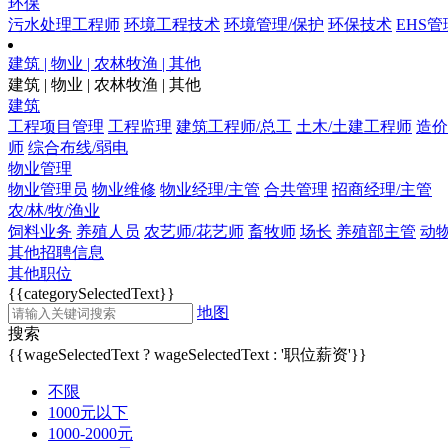
环保
污水处理工程师
环境工程技术
环境管理/保护
环保技术
EHS管
建筑 | 物业 | 农林牧渔 | 其他
建筑 | 物业 | 农林牧渔 | 其他
建筑
工程项目管理
工程监理
建筑工程师/总工
土木/土建工程师
造价
师
综合布线/弱电
物业管理
物业管理员
物业维修
物业经理/主管
合共管理
招商经理/主管
农/林/牧/渔业
饲料业务
养殖人员
农艺师/花艺师
畜牧师
场长
养殖部主管
动
其他招聘信息
其他职位
{{categorySelectedText}}
地图
搜索
{{wageSelectedText ? wageSelectedText : '职位薪资'}}
不限
1000元以下
1000-2000元