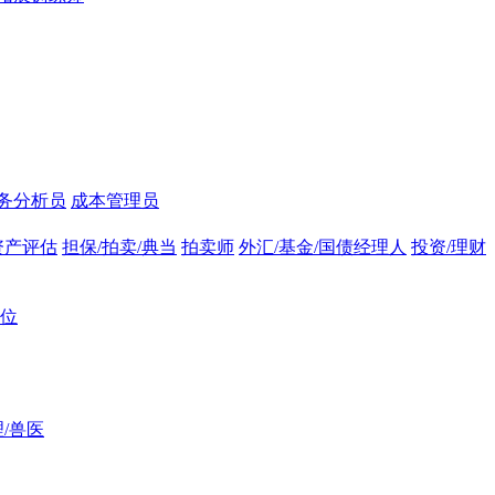
务分析员
成本管理员
资产评估
担保/拍卖/典当
拍卖师
外汇/基金/国债经理人
投资/理财
位
/兽医