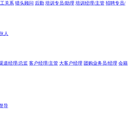
员工关系
猎头顾问
后勤
培训专员/助理
培训经理/主管
招聘专员/
伙人
渠道经理/总监
客户经理/主管
大客户经理
团购业务员/经理
会籍
督导