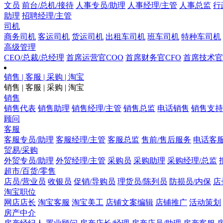
文员
前台/总机/接待
人事专员/助理
人事经理/主管
人事总监
行
助理
招聘经理/主管
司机
商务司机
客运司机
货运司机
出租车司机
班车司机
特种车司机
高级管理
CEO/总裁/总经理
首席运营官COO
首席财务官CFO
首席技术官
销售 | 客服 | 采购 | 淘宝
销售 | 客服 | 采购 | 淘宝
销售
销售代表
销售助理
销售经理/主管
销售总监
电话销售
销售支持
顾问
客服
客服专员/助理
客服经理/主管
客服总监
售前/售后服务
电话客
贸易/采购
外贸专员/助理
外贸经理/主管
采购员
采购助理
采购经理/总监
超市/百货/零售
店员/营业员
收银员
促销/导购员
理货员/陈列员
防损员/内保
店
淘宝职位
网店店长
淘宝客服
淘宝美工
店铺文案编辑
店铺推广
活动策划
房产中介