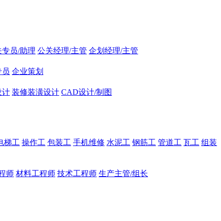
关专员/助理
公关经理/主管
企划经理/主管
专员
企业策划
设计
装修装潢设计
CAD设计/制图
电梯工
操作工
包装工
手机维修
水泥工
钢筋工
管道工
瓦工
组装
程师
材料工程师
技术工程师
生产主管/组长