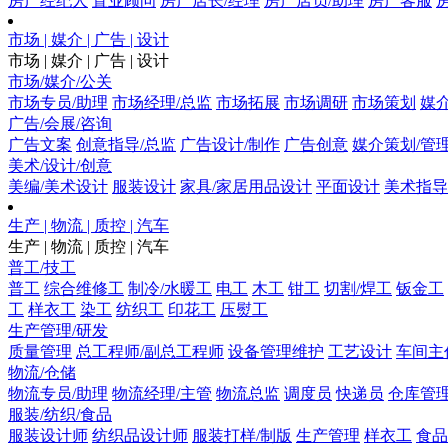
房产经纪人
置业顾问
房产店长/经理
房产店员/助理
房产客服
市场 | 媒介 | 广告 | 设计
市场 | 媒介 | 广告 | 设计
市场/媒介/公关
市场专员/助理
市场经理/总监
市场拓展
市场调研
市场策划
媒
广告/会展/咨询
广告文案
创意指导/总监
广告设计/制作
广告创意
媒介策划/管
美术/设计/创意
美编/美术设计
服装设计
家具/家居用品设计
平面设计
美术指导
生产 | 物流 | 质控 | 汽车
生产 | 物流 | 质控 | 汽车
普工/技工
普工
综合维修工
制冷/水暖工
电工
木工
钳工
切割/焊工
钣金工
工
样衣工
染工
纺织工
印花工
压熨工
生产管理/研发
质量管理
总工程师/副总工程师
设备管理维护
工艺设计
车间主
物流/仓储
物流专员/助理
物流经理/主管
物流总监
调度员
快递员
仓库管
服装/纺织/食品
服装设计师
纺织品设计师
服装打样/制版
生产管理
样衣工
食品