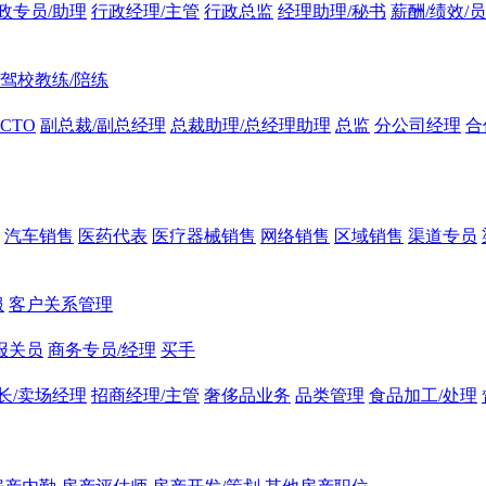
政专员/助理
行政经理/主管
行政总监
经理助理/秘书
薪酬/绩效/
驾校教练/陪练
CTO
副总裁/副总经理
总裁助理/总经理助理
总监
分公司经理
合
汽车销售
医药代表
医疗器械销售
网络销售
区域销售
渠道专员
服
客户关系管理
报关员
商务专员/经理
买手
长/卖场经理
招商经理/主管
奢侈品业务
品类管理
食品加工/处理