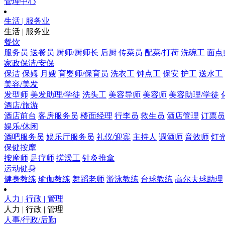
管理中心
生活 | 服务业
生活 | 服务业
餐饮
服务员
送餐员
厨师/厨师长
后厨
传菜员
配菜/打荷
洗碗工
面点
家政保洁/安保
保洁
保姆
月嫂
育婴师/保育员
洗衣工
钟点工
保安
护工
送水工
美容/美发
发型师
美发助理/学徒
洗头工
美容导师
美容师
美容助理/学徒
酒店/旅游
酒店前台
客房服务员
楼面经理
行李员
救生员
酒店管理
订票员
娱乐/休闲
酒吧服务员
娱乐厅服务员
礼仪/迎宾
主持人
调酒师
音效师
灯
保健按摩
按摩师
足疗师
搓澡工
针灸推拿
运动健身
健身教练
瑜伽教练
舞蹈老师
游泳教练
台球教练
高尔夫球助理
人力 | 行政 | 管理
人力 | 行政 | 管理
人事/行政/后勤