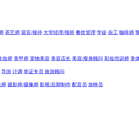
师
茶艺师
迎宾/接待
大堂经理/领班
餐饮管理
学徒
杂工
咖啡师
化妆师
美甲师
宠物美容
美容店长
美容/瘦身顾问
彩妆培训师
美
导游
计调
签证专员
旅游顾问
光师
摄影师/摄像师
影视/后期制作
配音员
放映员