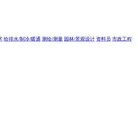
术
给排水/制冷/暖通
测绘/测量
园林/景观设计
资料员
市政工程