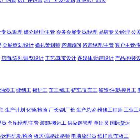
房产内勤
房产评估师
房产开发/策划
其他房产职位
介专员/助理
媒介经理/主管
会务会展专员/经理
品牌专员/经理
公
理
会展策划/设计
婚礼策划师
咨询顾问
咨询经理/主管
客户主管/
店面/陈列/展览设计
工艺/珠宝设计
多媒体/动画设计
产品/包装
油漆工
缝纫工
锅炉工
车工/铣工
铲车/叉车工
铸造/注塑/模具工
任
生产计划
化验/检验
厂长/副厂长
生产总监
维修工程师
工业工
理员
仓库经理/主管
装卸/搬运工
供应链管理
单证员
国际货运
/饮料研发/检验
板房/底格出格师
电脑放码员
纸样师/车板工