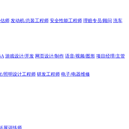
评估师
发动机/总装工程师
安全性能工程师
理赔专员/顾问
洗车
BA
游戏设计/开发
网页设计/制作
语音/视频/图形
项目经理/主管
光/照明设计工程师
研发工程师
电子/电器维修
拓展训练师