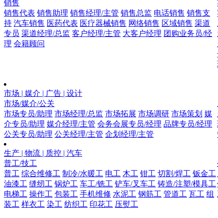
销售
销售代表
销售助理
销售经理/主管
销售总监
电话销售
销售支
持
汽车销售
医药代表
医疗器械销售
网络销售
区域销售
渠道
专员
渠道经理/总监
客户经理/主管
大客户经理
团购业务员/经
理
会籍顾问
市场 | 媒介 | 广告 | 设计
市场/媒介/公关
市场专员/助理
市场经理/总监
市场拓展
市场调研
市场策划
媒
介专员/助理
媒介经理/主管
会务会展专员/经理
品牌专员/经理
公关专员/助理
公关经理/主管
企划经理/主管
生产 | 物流 | 质控 | 汽车
普工/技工
普工
综合维修工
制冷/水暖工
电工
木工
钳工
切割/焊工
钣金工
油漆工
缝纫工
锅炉工
车工/铣工
铲车/叉车工
铸造/注塑/模具工
电梯工
操作工
包装工
手机维修
水泥工
钢筋工
管道工
瓦工
组
装工
样衣工
染工
纺织工
印花工
压熨工