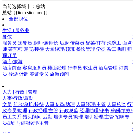
当前选择城市：
总站
总站
{{item.sitename}}
全部职位
生活 | 服务业
餐饮
服务员
送餐员
厨师/厨师长
后厨
传菜员
配菜/打荷
洗碗工
面点
师
茶艺师
迎宾/接待
大堂经理/领班
餐饮管理
学徒
杂工
咖啡师
预订员
酒店/旅游
酒店前台
客房服务员
楼面经理
行李员
救生员
酒店管理
订票
员
导游
计调
签证专员
旅游顾问
人力 | 行政 | 管理
人事/行政/后勤
文员
前台/总机/接待
人事专员/助理
人事经理/主管
人事总监
行
政专员/助理
行政经理/主管
行政总监
经理助理/秘书
薪酬/绩效/
员工关系
猎头顾问
后勤
培训专员/助理
培训经理/主管
招聘专
员/助理
招聘经理/主管