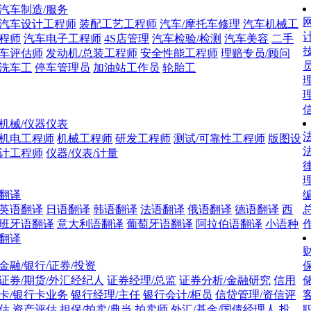
汽车制造/服务
网
汽车设计工程师
装配工艺工程师
汽车/摩托车修理
汽车机械工
程师
汽车电子工程师
4S店管理
汽车检验/检测
汽车美容
二手
车评估师
发动机/总装工程师
安全性能工程师
理赔专员/顾问
洗车工
停车管理员
加油站工作员
轮胎工
理
机械/仪器仪表
法
机电工程师
机械工程师
研发工程师
测试/可靠性工程师
版图设
计工程师
仪器/仪表/计量
翻译
英语翻译
日语翻译
韩语翻译
法语翻译
俄语翻译
德语翻译
西
班牙语翻译
意大利语翻译
葡萄牙语翻译
阿拉伯语翻译
小语种
翻译
财
金融/银行/证券/投资
证券/期货/外汇经纪人
证券经理/总监
证券分析/金融研究
信用
卡/银行卡业务
银行经理/主任
银行会计/柜员
信贷管理/资信评
估
资产评估
担保/拍卖/典当
拍卖师
外汇/基金/国债经理人
投