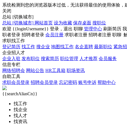
系统检测到您的浏览器版本过低，无法获得最佳的使用体验，
关闭
总站
[切换城市]
总站
[切换城市]
网站首页
设为收藏
保存桌面
搜职位
欢迎
{{loginUsername}}
登录，
退出
职聊
管理中心
刷新简历
我
职者登录
招聘者登录
会员注册
求职者注册
招聘者注册
职聊
求职找工作
登记简历
找工作
搜企业
地图找工作
名企直聘
最新职位
紧急招
企业招人才
企业入驻
发布职位
搜索简历
职位管理
人才推荐
会员服务
信息专栏
网络招聘会
网站公告
HR工具箱
职场资讯
自助工具
求职会员登录
招聘会员登录
忘记密码
账号申诉
帮助中心
{{searchAliasCn}}
找工作
找企业
找人才
找资讯