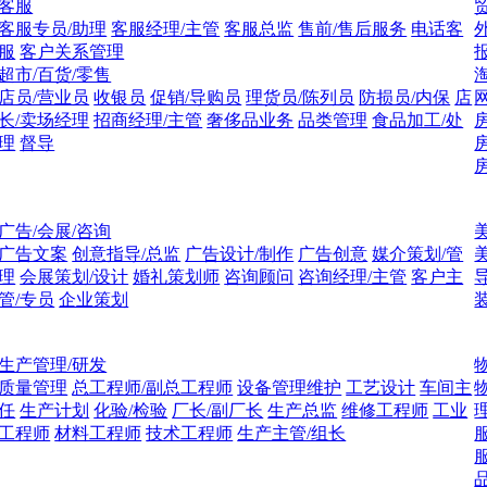
客服
客服专员/助理
客服经理/主管
客服总监
售前/售后服务
电话客
服
客户关系管理
超市/百货/零售
店员/营业员
收银员
促销/导购员
理货员/陈列员
防损员/内保
店
长/卖场经理
招商经理/主管
奢侈品业务
品类管理
食品加工/处
理
督导
广告/会展/咨询
广告文案
创意指导/总监
广告设计/制作
广告创意
媒介策划/管
理
会展策划/设计
婚礼策划师
咨询顾问
咨询经理/主管
客户主
管/专员
企业策划
生产管理/研发
质量管理
总工程师/副总工程师
设备管理维护
工艺设计
车间主
任
生产计划
化验/检验
厂长/副厂长
生产总监
维修工程师
工业
工程师
材料工程师
技术工程师
生产主管/组长