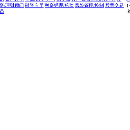
资/理财顾问
融资专员
融资经理/总监
风险管理/控制
股票交易
{
员
者