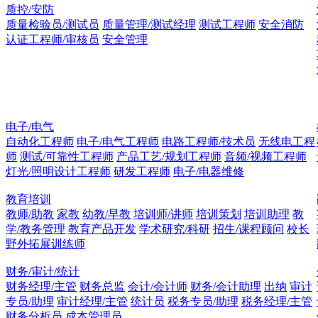
质控/安防
质量检验员/测试员
质量管理/测试经理
测试工程师
安全消防
认证工程师/审核员
安全管理
电子/电气
自动化工程师
电子/电气工程师
电路工程师/技术员
无线电工程
师
测试/可靠性工程师
产品工艺/规划工程师
音频/视频工程师
灯光/照明设计工程师
研发工程师
电子/电器维修
教育培训
教师/助教
家教
幼教/早教
培训师/讲师
培训策划
培训助理
教
学/教务管理
教育产品开发
学术研究/科研
招生/课程顾问
校长
野外拓展训练师
财务/审计/统计
财务经理/主管
财务总监
会计/会计师
财务/会计助理
出纳
审计
专员/助理
审计经理/主管
统计员
税务专员/助理
税务经理/主管
财务分析员
成本管理员