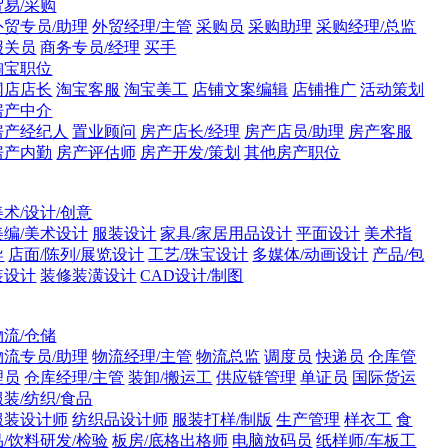
贸易/采购
外贸专员/助理
外贸经理/主管
采购员
采购助理
采购经理/总监
报关员
商务专员/经理
买手
淘宝职位
网店店长
淘宝客服
淘宝美工
店铺文案编辑
店铺推广
活动策划
房产中介
房产经纪人
置业顾问
房产店长/经理
房产店员/助理
房产客服
房产内勤
房产评估师
房产开发/策划
其他房产职位
美术/设计/创意
美编/美术设计
服装设计
家具/家居用品设计
平面设计
美术指
导
店面/陈列/展览设计
工艺/珠宝设计
多媒体/动画设计
产品/包
装设计
装修装潢设计
CAD设计/制图
物流/仓储
物流专员/助理
物流经理/主管
物流总监
调度员
快递员
仓库管
理员
仓库经理/主管
装卸/搬运工
供应链管理
单证员
国际货运
服装/纺织/食品
服装设计师
纺织品设计师
服装打样/制版
生产管理
样衣工
食
品/饮料研发/检验
板房/底格出格师
电脑放码员
纸样师/车板工