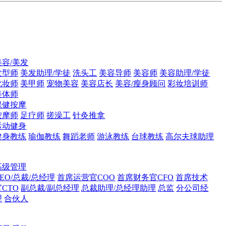
美容/美发
发型师
美发助理/学徒
洗头工
美容导师
美容师
美容助理/学徒
化妆师
美甲师
宠物美容
美容店长
美容/瘦身顾问
彩妆培训师
美体师
保健按摩
按摩师
足疗师
搓澡工
针灸推拿
运动健身
健身教练
瑜伽教练
舞蹈老师
游泳教练
台球教练
高尔夫球助理
高级管理
CEO/总裁/总经理
首席运营官COO
首席财务官CFO
首席技术
官CTO
副总裁/副总经理
总裁助理/总经理助理
总监
分公司经
理
合伙人