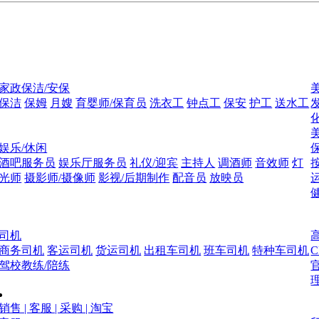
家政保洁/安保
保洁
保姆
月嫂
育婴师/保育员
洗衣工
钟点工
保安
护工
送水工
娱乐/休闲
酒吧服务员
娱乐厅服务员
礼仪/迎宾
主持人
调酒师
音效师
灯
光师
摄影师/摄像师
影视/后期制作
配音员
放映员
司机
商务司机
客运司机
货运司机
出租车司机
班车司机
特种车司机
驾校教练/陪练
销售 | 客服 | 采购 | 淘宝