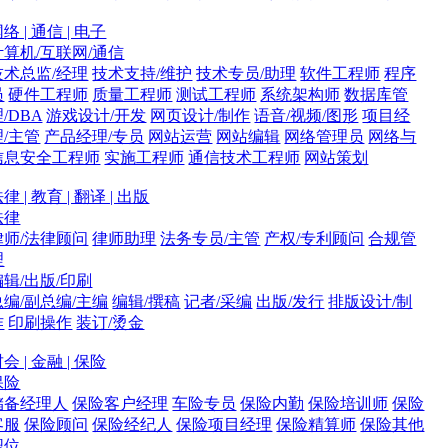
络 | 通信 | 电子
计算机/互联网/通信
技术总监/经理
技术支持/维护
技术专员/助理
软件工程师
程序
员
硬件工程师
质量工程师
测试工程师
系统架构师
数据库管
/DBA
游戏设计/开发
网页设计/制作
语音/视频/图形
项目经
理/主管
产品经理/专员
网站运营
网站编辑
网络管理员
网络与
信息安全工程师
实施工程师
通信技术工程师
网站策划
律 | 教育 | 翻译 | 出版
法律
律师/法律顾问
律师助理
法务专员/主管
产权/专利顾问
合规管
理
编辑/出版/印刷
总编/副总编/主编
编辑/撰稿
记者/采编
出版/发行
排版设计/制
作
印刷操作
装订/烫金
会 | 金融 | 保险
保险
储备经理人
保险客户经理
车险专员
保险内勤
保险培训师
保险
客服
保险顾问
保险经纪人
保险项目经理
保险精算师
保险其他
职位