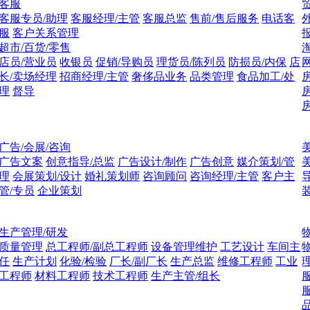
客服
客服专员/助理
客服经理/主管
客服总监
售前/售后服务
电话客
服
客户关系管理
超市/百货/零售
店员/营业员
收银员
促销/导购员
理货员/陈列员
防损员/内保
店
长/卖场经理
招商经理/主管
奢侈品业务
品类管理
食品加工/处
理
督导
广告/会展/咨询
广告文案
创意指导/总监
广告设计/制作
广告创意
媒介策划/管
理
会展策划/设计
婚礼策划师
咨询顾问
咨询经理/主管
客户主
管/专员
企业策划
生产管理/研发
质量管理
总工程师/副总工程师
设备管理维护
工艺设计
车间主
任
生产计划
化验/检验
厂长/副厂长
生产总监
维修工程师
工业
工程师
材料工程师
技术工程师
生产主管/组长