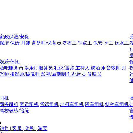
家政保洁/安保
保洁
保姆
月嫂
育婴师/保育员
洗衣工
钟点工
保安
护工
送水工
娱乐/休闲
酒吧服务员
娱乐厅服务员
礼仪/迎宾
主持人
调酒师
音效师
灯
光师
摄影师/摄像师
影视/后期制作
配音员
放映员
司机
商务司机
客运司机
货运司机
出租车司机
班车司机
特种车司机
驾校教练/陪练
销售 | 客服 | 采购 | 淘宝