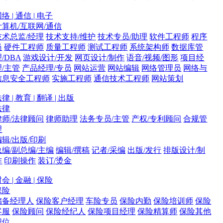
络 | 通信 | 电子
计算机/互联网/通信
技术总监/经理
技术支持/维护
技术专员/助理
软件工程师
程序
员
硬件工程师
质量工程师
测试工程师
系统架构师
数据库管
/DBA
游戏设计/开发
网页设计/制作
语音/视频/图形
项目经
理/主管
产品经理/专员
网站运营
网站编辑
网络管理员
网络与
信息安全工程师
实施工程师
通信技术工程师
网站策划
律 | 教育 | 翻译 | 出版
法律
律师/法律顾问
律师助理
法务专员/主管
产权/专利顾问
合规管
理
编辑/出版/印刷
总编/副总编/主编
编辑/撰稿
记者/采编
出版/发行
排版设计/制
作
印刷操作
装订/烫金
会 | 金融 | 保险
保险
储备经理人
保险客户经理
车险专员
保险内勤
保险培训师
保险
客服
保险顾问
保险经纪人
保险项目经理
保险精算师
保险其他
职位