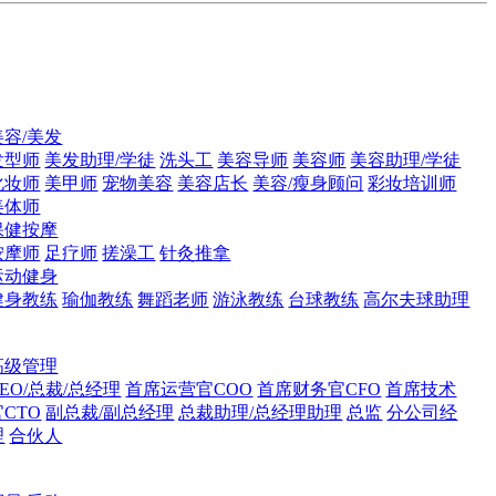
美容/美发
发型师
美发助理/学徒
洗头工
美容导师
美容师
美容助理/学徒
化妆师
美甲师
宠物美容
美容店长
美容/瘦身顾问
彩妆培训师
美体师
保健按摩
按摩师
足疗师
搓澡工
针灸推拿
运动健身
健身教练
瑜伽教练
舞蹈老师
游泳教练
台球教练
高尔夫球助理
高级管理
CEO/总裁/总经理
首席运营官COO
首席财务官CFO
首席技术
官CTO
副总裁/副总经理
总裁助理/总经理助理
总监
分公司经
理
合伙人