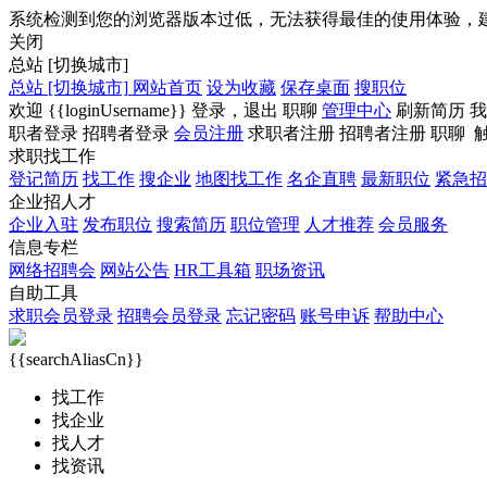
系统检测到您的浏览器版本过低，无法获得最佳的使用体验，
关闭
总站
[切换城市]
总站
[切换城市]
网站首页
设为收藏
保存桌面
搜职位
欢迎
{{loginUsername}}
登录，
退出
职聊
管理中心
刷新简历
我
职者登录
招聘者登录
会员注册
求职者注册
招聘者注册
职聊
求职找工作
登记简历
找工作
搜企业
地图找工作
名企直聘
最新职位
紧急招
企业招人才
企业入驻
发布职位
搜索简历
职位管理
人才推荐
会员服务
信息专栏
网络招聘会
网站公告
HR工具箱
职场资讯
自助工具
求职会员登录
招聘会员登录
忘记密码
账号申诉
帮助中心
{{searchAliasCn}}
找工作
找企业
找人才
找资讯