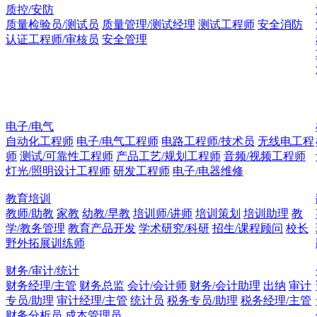
质控/安防
质量检验员/测试员
质量管理/测试经理
测试工程师
安全消防
认证工程师/审核员
安全管理
电子/电气
自动化工程师
电子/电气工程师
电路工程师/技术员
无线电工程
师
测试/可靠性工程师
产品工艺/规划工程师
音频/视频工程师
灯光/照明设计工程师
研发工程师
电子/电器维修
教育培训
教师/助教
家教
幼教/早教
培训师/讲师
培训策划
培训助理
教
学/教务管理
教育产品开发
学术研究/科研
招生/课程顾问
校长
野外拓展训练师
财务/审计/统计
财务经理/主管
财务总监
会计/会计师
财务/会计助理
出纳
审计
专员/助理
审计经理/主管
统计员
税务专员/助理
税务经理/主管
财务分析员
成本管理员