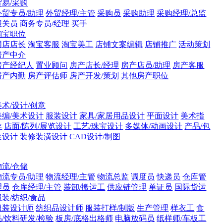
贸易/采购
外贸专员/助理
外贸经理/主管
采购员
采购助理
采购经理/总监
报关员
商务专员/经理
买手
淘宝职位
网店店长
淘宝客服
淘宝美工
店铺文案编辑
店铺推广
活动策划
房产中介
房产经纪人
置业顾问
房产店长/经理
房产店员/助理
房产客服
房产内勤
房产评估师
房产开发/策划
其他房产职位
美术/设计/创意
美编/美术设计
服装设计
家具/家居用品设计
平面设计
美术指
导
店面/陈列/展览设计
工艺/珠宝设计
多媒体/动画设计
产品/包
装设计
装修装潢设计
CAD设计/制图
物流/仓储
物流专员/助理
物流经理/主管
物流总监
调度员
快递员
仓库管
理员
仓库经理/主管
装卸/搬运工
供应链管理
单证员
国际货运
服装/纺织/食品
服装设计师
纺织品设计师
服装打样/制版
生产管理
样衣工
食
品/饮料研发/检验
板房/底格出格师
电脑放码员
纸样师/车板工