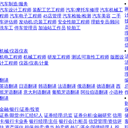
汽车制造/服务
网
汽车设计工程师
装配工艺工程师
汽车/摩托车修理
汽车机械工
程师
汽车电子工程师
4S店管理
汽车检验/检测
汽车美容
二手
车评估师
发动机/总装工程师
安全性能工程师
理赔专员/顾问
洗车工
停车管理员
加油站工作员
轮胎工
理
机械/仪器仪表
法
机电工程师
机械工程师
研发工程师
测试/可靠性工程师
版图设
计工程师
仪器/仪表/计量
翻译
英语翻译
日语翻译
韩语翻译
法语翻译
俄语翻译
德语翻译
西
班牙语翻译
意大利语翻译
葡萄牙语翻译
阿拉伯语翻译
小语种
翻译
财
金融/银行/证券/投资
证券/期货/外汇经纪人
证券经理/总监
证券分析/金融研究
信用
卡/银行卡业务
银行经理/主任
银行会计/柜员
信贷管理/资信评
估
资产评估
担保/拍卖/典当
拍卖师
外汇/基金/国债经理人
投