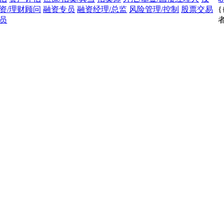
资/理财顾问
融资专员
融资经理/总监
风险管理/控制
股票交易
{
员
者