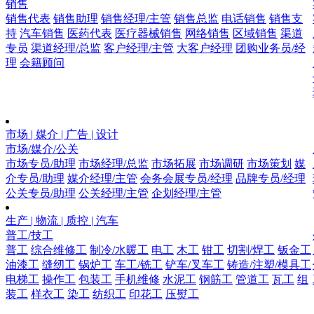
销售
销售代表
销售助理
销售经理/主管
销售总监
电话销售
销售支
持
汽车销售
医药代表
医疗器械销售
网络销售
区域销售
渠道
专员
渠道经理/总监
客户经理/主管
大客户经理
团购业务员/经
理
会籍顾问
市场 | 媒介 | 广告 | 设计
市场/媒介/公关
市场专员/助理
市场经理/总监
市场拓展
市场调研
市场策划
媒
介专员/助理
媒介经理/主管
会务会展专员/经理
品牌专员/经理
公关专员/助理
公关经理/主管
企划经理/主管
生产 | 物流 | 质控 | 汽车
普工/技工
普工
综合维修工
制冷/水暖工
电工
木工
钳工
切割/焊工
钣金工
油漆工
缝纫工
锅炉工
车工/铣工
铲车/叉车工
铸造/注塑/模具工
电梯工
操作工
包装工
手机维修
水泥工
钢筋工
管道工
瓦工
组
装工
样衣工
染工
纺织工
印花工
压熨工