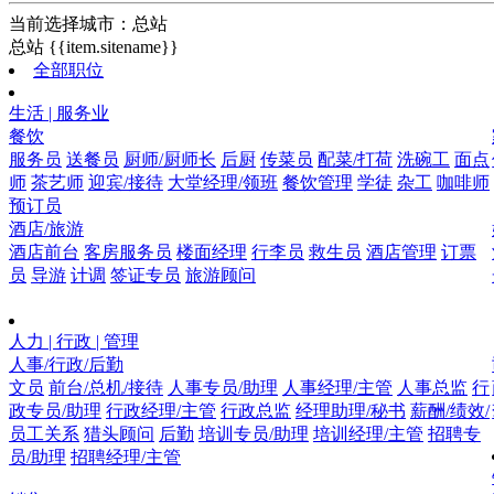
当前选择城市：
总站
总站
{{item.sitename}}
全部职位
生活 | 服务业
餐饮
服务员
送餐员
厨师/厨师长
后厨
传菜员
配菜/打荷
洗碗工
面点
师
茶艺师
迎宾/接待
大堂经理/领班
餐饮管理
学徒
杂工
咖啡师
预订员
酒店/旅游
酒店前台
客房服务员
楼面经理
行李员
救生员
酒店管理
订票
员
导游
计调
签证专员
旅游顾问
人力 | 行政 | 管理
人事/行政/后勤
文员
前台/总机/接待
人事专员/助理
人事经理/主管
人事总监
行
政专员/助理
行政经理/主管
行政总监
经理助理/秘书
薪酬/绩效/
员工关系
猎头顾问
后勤
培训专员/助理
培训经理/主管
招聘专
员/助理
招聘经理/主管