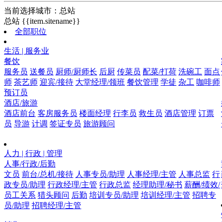
当前选择城市：
总站
总站
{{item.sitename}}
全部职位
生活 | 服务业
餐饮
服务员
送餐员
厨师/厨师长
后厨
传菜员
配菜/打荷
洗碗工
面点
师
茶艺师
迎宾/接待
大堂经理/领班
餐饮管理
学徒
杂工
咖啡师
预订员
酒店/旅游
酒店前台
客房服务员
楼面经理
行李员
救生员
酒店管理
订票
员
导游
计调
签证专员
旅游顾问
人力 | 行政 | 管理
人事/行政/后勤
文员
前台/总机/接待
人事专员/助理
人事经理/主管
人事总监
行
政专员/助理
行政经理/主管
行政总监
经理助理/秘书
薪酬/绩效/
员工关系
猎头顾问
后勤
培训专员/助理
培训经理/主管
招聘专
员/助理
招聘经理/主管