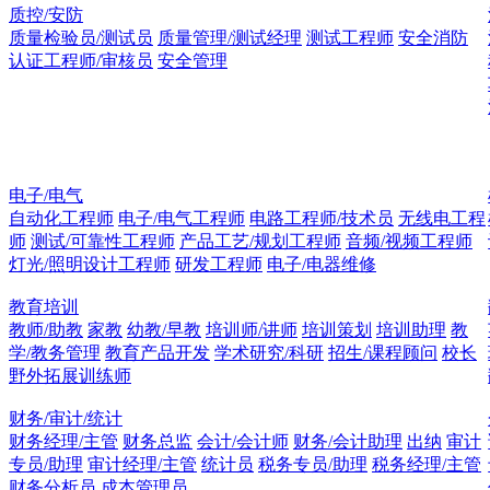
质控/安防
质量检验员/测试员
质量管理/测试经理
测试工程师
安全消防
认证工程师/审核员
安全管理
电子/电气
自动化工程师
电子/电气工程师
电路工程师/技术员
无线电工程
师
测试/可靠性工程师
产品工艺/规划工程师
音频/视频工程师
灯光/照明设计工程师
研发工程师
电子/电器维修
教育培训
教师/助教
家教
幼教/早教
培训师/讲师
培训策划
培训助理
教
学/教务管理
教育产品开发
学术研究/科研
招生/课程顾问
校长
野外拓展训练师
财务/审计/统计
财务经理/主管
财务总监
会计/会计师
财务/会计助理
出纳
审计
专员/助理
审计经理/主管
统计员
税务专员/助理
税务经理/主管
财务分析员
成本管理员