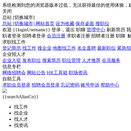
系统检测到您的浏览器版本过低，无法获得最佳的使用体验，
关闭
总站
[切换城市]
总站
[切换城市]
网站首页
设为收藏
保存桌面
搜职位
欢迎
{{loginUsername}}
登录，
退出
职聊
管理中心
刷新简历
我
职者登录
招聘者登录
会员注册
求职者注册
招聘者注册
职聊
求职找工作
登记简历
找工作
搜企业
地图找工作
名企直聘
最新职位
紧急招
企业招人才
企业入驻
发布职位
搜索简历
职位管理
人才推荐
会员服务
信息专栏
网络招聘会
网站公告
HR工具箱
职场资讯
自助工具
求职会员登录
招聘会员登录
忘记密码
账号申诉
帮助中心
{{searchAliasCn}}
找工作
找企业
找人才
找资讯