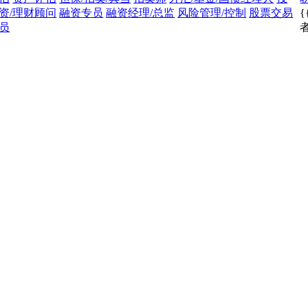
资/理财顾问
融资专员
融资经理/总监
风险管理/控制
股票交易
{
员
者