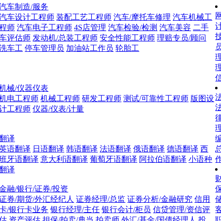
汽车制造/服务
网
汽车设计工程师
装配工艺工程师
汽车/摩托车修理
汽车机械工
程师
汽车电子工程师
4S店管理
汽车检验/检测
汽车美容
二手
车评估师
发动机/总装工程师
安全性能工程师
理赔专员/顾问
洗车工
停车管理员
加油站工作员
轮胎工
理
机械/仪器仪表
法
机电工程师
机械工程师
研发工程师
测试/可靠性工程师
版图设
计工程师
仪器/仪表/计量
翻译
英语翻译
日语翻译
韩语翻译
法语翻译
俄语翻译
德语翻译
西
班牙语翻译
意大利语翻译
葡萄牙语翻译
阿拉伯语翻译
小语种
翻译
财
金融/银行/证券/投资
证券/期货/外汇经纪人
证券经理/总监
证券分析/金融研究
信用
卡/银行卡业务
银行经理/主任
银行会计/柜员
信贷管理/资信评
估
资产评估
担保/拍卖/典当
拍卖师
外汇/基金/国债经理人
投