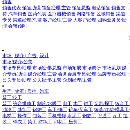
销售
销售代表
销售助理
销售经理/主管
销售总监
电话销售
销售支
持
汽车销售
医药代表
医疗器械销售
网络销售
区域销售
渠道
专员
渠道经理/总监
客户经理/主管
大客户经理
团购业务员/经
理
会籍顾问
市场 | 媒介 | 广告 | 设计
市场/媒介/公关
市场专员/助理
市场经理/总监
市场拓展
市场调研
市场策划
媒
介专员/助理
媒介经理/主管
会务会展专员/经理
品牌专员/经理
公关专员/助理
公关经理/主管
企划经理/主管
生产 | 物流 | 质控 | 汽车
普工/技工
普工
综合维修工
制冷/水暖工
电工
木工
钳工
切割/焊工
钣金工
油漆工
缝纫工
锅炉工
车工/铣工
铲车/叉车工
铸造/注塑/模具工
电梯工
操作工
包装工
手机维修
水泥工
钢筋工
管道工
瓦工
组
装工
样衣工
染工
纺织工
印花工
压熨工