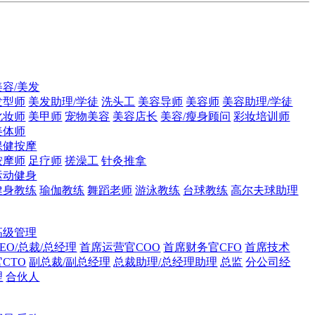
美容/美发
发型师
美发助理/学徒
洗头工
美容导师
美容师
美容助理/学徒
化妆师
美甲师
宠物美容
美容店长
美容/瘦身顾问
彩妆培训师
美体师
保健按摩
按摩师
足疗师
搓澡工
针灸推拿
运动健身
健身教练
瑜伽教练
舞蹈老师
游泳教练
台球教练
高尔夫球助理
高级管理
CEO/总裁/总经理
首席运营官COO
首席财务官CFO
首席技术
官CTO
副总裁/副总经理
总裁助理/总经理助理
总监
分公司经
理
合伙人