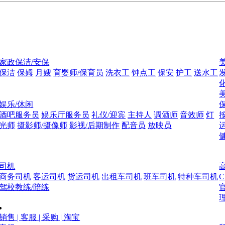
家政保洁/安保
保洁
保姆
月嫂
育婴师/保育员
洗衣工
钟点工
保安
护工
送水工
娱乐/休闲
酒吧服务员
娱乐厅服务员
礼仪/迎宾
主持人
调酒师
音效师
灯
光师
摄影师/摄像师
影视/后期制作
配音员
放映员
司机
商务司机
客运司机
货运司机
出租车司机
班车司机
特种车司机
驾校教练/陪练
销售 | 客服 | 采购 | 淘宝