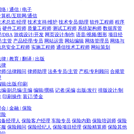
络 | 通信 | 电子
计算机/互联网/通信
技术总监/经理
技术支持/维护
技术专员/助理
软件工程师
程序
员
硬件工程师
质量工程师
测试工程师
系统架构师
数据库管
/DBA
游戏设计/开发
网页设计/制作
语音/视频/图形
项目经
理/主管
产品经理/专员
网站运营
网站编辑
网络管理员
网络与
信息安全工程师
实施工程师
通信技术工程师
网站策划
律 | 教育 | 翻译 | 出版
法律
律师/法律顾问
律师助理
法务专员/主管
产权/专利顾问
合规管
理
编辑/出版/印刷
总编/副总编/主编
编辑/撰稿
记者/采编
出版/发行
排版设计/制
作
印刷操作
装订/烫金
会 | 金融 | 保险
保险
储备经理人
保险客户经理
车险专员
保险内勤
保险培训师
保险
客服
保险顾问
保险经纪人
保险项目经理
保险精算师
保险其他
职位