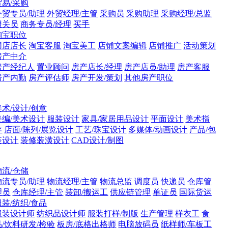
贸易/采购
外贸专员/助理
外贸经理/主管
采购员
采购助理
采购经理/总监
报关员
商务专员/经理
买手
淘宝职位
网店店长
淘宝客服
淘宝美工
店铺文案编辑
店铺推广
活动策划
房产中介
房产经纪人
置业顾问
房产店长/经理
房产店员/助理
房产客服
房产内勤
房产评估师
房产开发/策划
其他房产职位
美术/设计/创意
美编/美术设计
服装设计
家具/家居用品设计
平面设计
美术指
导
店面/陈列/展览设计
工艺/珠宝设计
多媒体/动画设计
产品/包
装设计
装修装潢设计
CAD设计/制图
物流/仓储
物流专员/助理
物流经理/主管
物流总监
调度员
快递员
仓库管
理员
仓库经理/主管
装卸/搬运工
供应链管理
单证员
国际货运
服装/纺织/食品
服装设计师
纺织品设计师
服装打样/制版
生产管理
样衣工
食
品/饮料研发/检验
板房/底格出格师
电脑放码员
纸样师/车板工