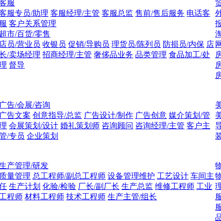
客服
客服专员/助理
客服经理/主管
客服总监
售前/售后服务
电话客
服
客户关系管理
超市/百货/零售
店员/营业员
收银员
促销/导购员
理货员/陈列员
防损员/内保
店
长/卖场经理
招商经理/主管
奢侈品业务
品类管理
食品加工/处
理
督导
广告/会展/咨询
广告文案
创意指导/总监
广告设计/制作
广告创意
媒介策划/管
理
会展策划/设计
婚礼策划师
咨询顾问
咨询经理/主管
客户主
管/专员
企业策划
生产管理/研发
质量管理
总工程师/副总工程师
设备管理维护
工艺设计
车间主
任
生产计划
化验/检验
厂长/副厂长
生产总监
维修工程师
工业
工程师
材料工程师
技术工程师
生产主管/组长