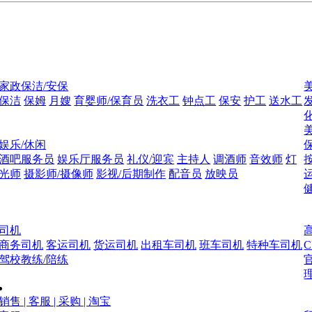
家政保洁/安保
保洁
保姆
月嫂
育婴师/保育员
洗衣工
钟点工
保安
护工
送水工
娱乐/休闲
酒吧服务员
娱乐厅服务员
礼仪/迎宾
主持人
调酒师
音效师
灯
光师
摄影师/摄像师
影视/后期制作
配音员
放映员
司机
商务司机
客运司机
货运司机
出租车司机
班车司机
特种车司机
驾校教练/陪练
销售 | 客服 | 采购 | 淘宝