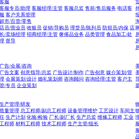
客服
客服专员/助理
客服经理/主管
客服总监
售前/售后服务
电话客
服
客户关系管理
超市/百货/零售
店员/营业员
收银员
促销/导购员
理货员/陈列员
防损员/内保
店
长/卖场经理
招商经理/主管
奢侈品业务
品类管理
食品加工/处
理
督导
广告/会展/咨询
广告文案
创意指导/总监
广告设计/制作
广告创意
媒介策划/管
理
会展策划/设计
婚礼策划师
咨询顾问
咨询经理/主管
客户主
管/专员
企业策划
生产管理/研发
质量管理
总工程师/副总工程师
设备管理维护
工艺设计
车间主
任
生产计划
化验/检验
厂长/副厂长
生产总监
维修工程师
工业
工程师
材料工程师
技术工程师
生产主管/组长