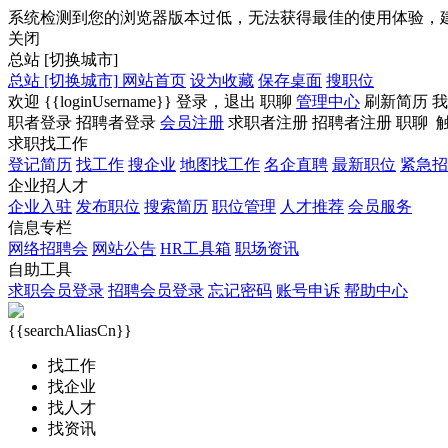
系统检测到您的浏览器版本过低，无法获得最佳的使用体验，
关闭
总站
[切换城市]
总站
[切换城市]
网站首页
设为收藏
保存桌面
搜职位
欢迎
{{loginUsername}}
登录，
退出
职聊
管理中心
刷新简历
我
职者登录
招聘者登录
会员注册
求职者注册
招聘者注册
职聊
求职找工作
登记简历
找工作
搜企业
地图找工作
名企直聘
最新职位
紧急招
企业招人才
企业入驻
发布职位
搜索简历
职位管理
人才推荐
会员服务
信息专栏
网络招聘会
网站公告
HR工具箱
职场资讯
自助工具
求职会员登录
招聘会员登录
忘记密码
账号申诉
帮助中心
{{searchAliasCn}}
找工作
找企业
找人才
找资讯