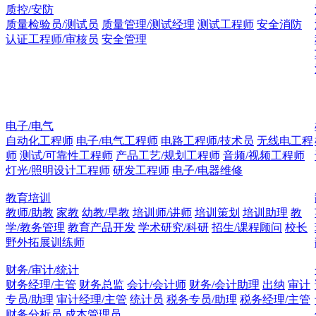
质控/安防
质量检验员/测试员
质量管理/测试经理
测试工程师
安全消防
认证工程师/审核员
安全管理
电子/电气
自动化工程师
电子/电气工程师
电路工程师/技术员
无线电工程
师
测试/可靠性工程师
产品工艺/规划工程师
音频/视频工程师
灯光/照明设计工程师
研发工程师
电子/电器维修
教育培训
教师/助教
家教
幼教/早教
培训师/讲师
培训策划
培训助理
教
学/教务管理
教育产品开发
学术研究/科研
招生/课程顾问
校长
野外拓展训练师
财务/审计/统计
财务经理/主管
财务总监
会计/会计师
财务/会计助理
出纳
审计
专员/助理
审计经理/主管
统计员
税务专员/助理
税务经理/主管
财务分析员
成本管理员