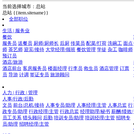
当前选择城市：
总站
总站
{{item.sitename}}
全部职位
生活 | 服务业
餐饮
服务员
送餐员
厨师/厨师长
后厨
传菜员
配菜/打荷
洗碗工
面点
师
茶艺师
迎宾/接待
大堂经理/领班
餐饮管理
学徒
杂工
咖啡师
预订员
酒店/旅游
酒店前台
客房服务员
楼面经理
行李员
救生员
酒店管理
订票
员
导游
计调
签证专员
旅游顾问
人力 | 行政 | 管理
人事/行政/后勤
文员
前台/总机/接待
人事专员/助理
人事经理/主管
人事总监
行
政专员/助理
行政经理/主管
行政总监
经理助理/秘书
薪酬/绩效/
员工关系
猎头顾问
后勤
培训专员/助理
培训经理/主管
招聘专
员/助理
招聘经理/主管