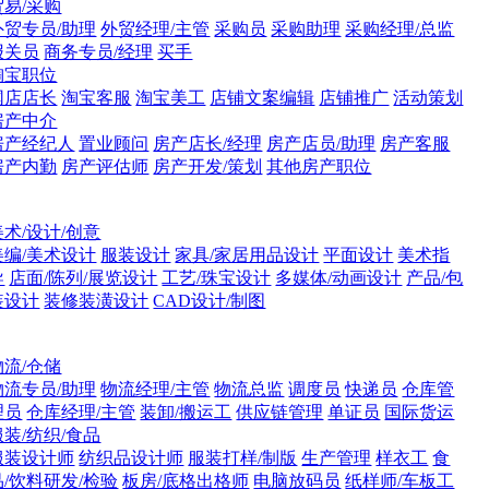
贸易/采购
外贸专员/助理
外贸经理/主管
采购员
采购助理
采购经理/总监
报关员
商务专员/经理
买手
淘宝职位
网店店长
淘宝客服
淘宝美工
店铺文案编辑
店铺推广
活动策划
房产中介
房产经纪人
置业顾问
房产店长/经理
房产店员/助理
房产客服
房产内勤
房产评估师
房产开发/策划
其他房产职位
美术/设计/创意
美编/美术设计
服装设计
家具/家居用品设计
平面设计
美术指
导
店面/陈列/展览设计
工艺/珠宝设计
多媒体/动画设计
产品/包
装设计
装修装潢设计
CAD设计/制图
物流/仓储
物流专员/助理
物流经理/主管
物流总监
调度员
快递员
仓库管
理员
仓库经理/主管
装卸/搬运工
供应链管理
单证员
国际货运
服装/纺织/食品
服装设计师
纺织品设计师
服装打样/制版
生产管理
样衣工
食
品/饮料研发/检验
板房/底格出格师
电脑放码员
纸样师/车板工