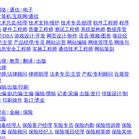
络 | 通信 | 电子
计算机/互联网/通信
技术总监/经理
技术支持/维护
技术专员/助理
软件工程师
程序
员
硬件工程师
质量工程师
测试工程师
系统架构师
数据库管
/DBA
游戏设计/开发
网页设计/制作
语音/视频/图形
项目经
理/主管
产品经理/专员
网站运营
网站编辑
网络管理员
网络与
信息安全工程师
实施工程师
通信技术工程师
网站策划
律 | 教育 | 翻译 | 出版
法律
律师/法律顾问
律师助理
法务专员/主管
产权/专利顾问
合规管
理
编辑/出版/印刷
总编/副总编/主编
编辑/撰稿
记者/采编
出版/发行
排版设计/制
作
印刷操作
装订/烫金
会 | 金融 | 保险
保险
储备经理人
保险客户经理
车险专员
保险内勤
保险培训师
保险
客服
保险顾问
保险经纪人
保险项目经理
保险精算师
保险其他
职位