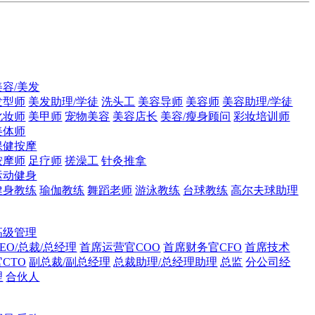
美容/美发
发型师
美发助理/学徒
洗头工
美容导师
美容师
美容助理/学徒
化妆师
美甲师
宠物美容
美容店长
美容/瘦身顾问
彩妆培训师
美体师
保健按摩
按摩师
足疗师
搓澡工
针灸推拿
运动健身
健身教练
瑜伽教练
舞蹈老师
游泳教练
台球教练
高尔夫球助理
高级管理
CEO/总裁/总经理
首席运营官COO
首席财务官CFO
首席技术
官CTO
副总裁/副总经理
总裁助理/总经理助理
总监
分公司经
理
合伙人