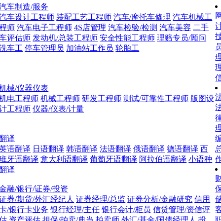
汽车制造/服务
网
汽车设计工程师
装配工艺工程师
汽车/摩托车修理
汽车机械工
程师
汽车电子工程师
4S店管理
汽车检验/检测
汽车美容
二手
车评估师
发动机/总装工程师
安全性能工程师
理赔专员/顾问
洗车工
停车管理员
加油站工作员
轮胎工
理
机械/仪器仪表
法
机电工程师
机械工程师
研发工程师
测试/可靠性工程师
版图设
计工程师
仪器/仪表/计量
翻译
英语翻译
日语翻译
韩语翻译
法语翻译
俄语翻译
德语翻译
西
班牙语翻译
意大利语翻译
葡萄牙语翻译
阿拉伯语翻译
小语种
翻译
财
金融/银行/证券/投资
证券/期货/外汇经纪人
证券经理/总监
证券分析/金融研究
信用
卡/银行卡业务
银行经理/主任
银行会计/柜员
信贷管理/资信评
估
资产评估
担保/拍卖/典当
拍卖师
外汇/基金/国债经理人
投