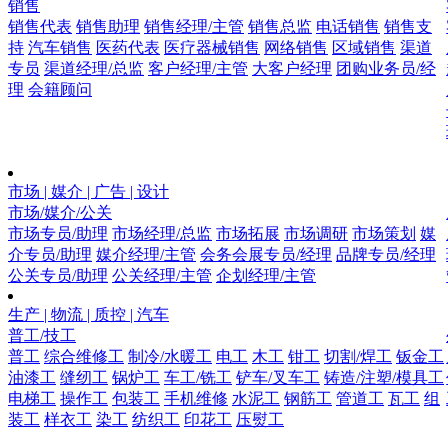
销售
销售代表
销售助理
销售经理/主管
销售总监
电话销售
销售支
持
汽车销售
医药代表
医疗器械销售
网络销售
区域销售
渠道
专员
渠道经理/总监
客户经理/主管
大客户经理
团购业务员/经
理
会籍顾问
市场 | 媒介 | 广告 | 设计
市场/媒介/公关
市场专员/助理
市场经理/总监
市场拓展
市场调研
市场策划
媒
介专员/助理
媒介经理/主管
会务会展专员/经理
品牌专员/经理
公关专员/助理
公关经理/主管
企划经理/主管
生产 | 物流 | 质控 | 汽车
普工/技工
普工
综合维修工
制冷/水暖工
电工
木工
钳工
切割/焊工
钣金工
油漆工
缝纫工
锅炉工
车工/铣工
铲车/叉车工
铸造/注塑/模具工
电梯工
操作工
包装工
手机维修
水泥工
钢筋工
管道工
瓦工
组
装工
样衣工
染工
纺织工
印花工
压熨工