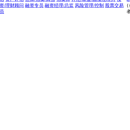
资/理财顾问
融资专员
融资经理/总监
风险管理/控制
股票交易
{
员
者