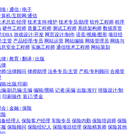
络 | 通信 | 电子
计算机/互联网/通信
技术总监/经理
技术支持/维护
技术专员/助理
软件工程师
程序
员
硬件工程师
质量工程师
测试工程师
系统架构师
数据库管
/DBA
游戏设计/开发
网页设计/制作
语音/视频/图形
项目经
理/主管
产品经理/专员
网站运营
网站编辑
网络管理员
网络与
信息安全工程师
实施工程师
通信技术工程师
网站策划
律 | 教育 | 翻译 | 出版
法律
律师/法律顾问
律师助理
法务专员/主管
产权/专利顾问
合规管
理
编辑/出版/印刷
总编/副总编/主编
编辑/撰稿
记者/采编
出版/发行
排版设计/制
作
印刷操作
装订/烫金
会 | 金融 | 保险
保险
储备经理人
保险客户经理
车险专员
保险内勤
保险培训师
保险
客服
保险顾问
保险经纪人
保险项目经理
保险精算师
保险其他
职位