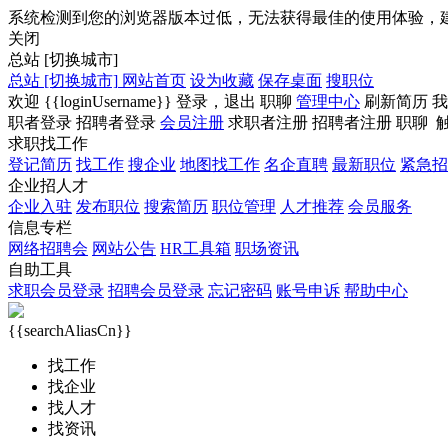
系统检测到您的浏览器版本过低，无法获得最佳的使用体验，
关闭
总站
[切换城市]
总站
[切换城市]
网站首页
设为收藏
保存桌面
搜职位
欢迎
{{loginUsername}}
登录，
退出
职聊
管理中心
刷新简历
我
职者登录
招聘者登录
会员注册
求职者注册
招聘者注册
职聊
求职找工作
登记简历
找工作
搜企业
地图找工作
名企直聘
最新职位
紧急招
企业招人才
企业入驻
发布职位
搜索简历
职位管理
人才推荐
会员服务
信息专栏
网络招聘会
网站公告
HR工具箱
职场资讯
自助工具
求职会员登录
招聘会员登录
忘记密码
账号申诉
帮助中心
{{searchAliasCn}}
找工作
找企业
找人才
找资讯