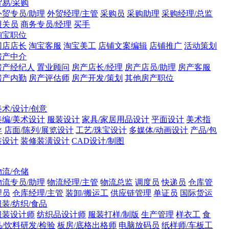
贸易/采购
外贸专员/助理
外贸经理/主管
采购员
采购助理
采购经理/总监
报关员
商务专员/经理
买手
淘宝职位
网店店长
淘宝客服
淘宝美工
店铺文案编辑
店铺推广
活动策划
房产中介
房产经纪人
置业顾问
房产店长/经理
房产店员/助理
房产客服
房产内勤
房产评估师
房产开发/策划
其他房产职位
美术/设计/创意
美编/美术设计
服装设计
家具/家居用品设计
平面设计
美术指
导
店面/陈列/展览设计
工艺/珠宝设计
多媒体/动画设计
产品/包
装设计
装修装潢设计
CAD设计/制图
物流/仓储
物流专员/助理
物流经理/主管
物流总监
调度员
快递员
仓库管
理员
仓库经理/主管
装卸/搬运工
供应链管理
单证员
国际货运
服装/纺织/食品
服装设计师
纺织品设计师
服装打样/制版
生产管理
样衣工
食
品/饮料研发/检验
板房/底格出格师
电脑放码员
纸样师/车板工