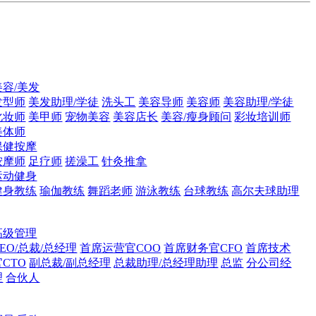
美容/美发
发型师
美发助理/学徒
洗头工
美容导师
美容师
美容助理/学徒
化妆师
美甲师
宠物美容
美容店长
美容/瘦身顾问
彩妆培训师
美体师
保健按摩
按摩师
足疗师
搓澡工
针灸推拿
运动健身
健身教练
瑜伽教练
舞蹈老师
游泳教练
台球教练
高尔夫球助理
高级管理
CEO/总裁/总经理
首席运营官COO
首席财务官CFO
首席技术
官CTO
副总裁/副总经理
总裁助理/总经理助理
总监
分公司经
理
合伙人