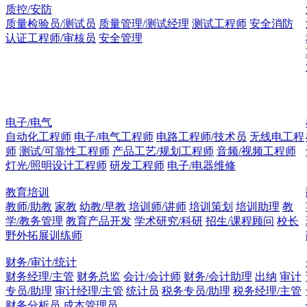
质控/安防
质量检验员/测试员
质量管理/测试经理
测试工程师
安全消防
认证工程师/审核员
安全管理
电子/电气
自动化工程师
电子/电气工程师
电路工程师/技术员
无线电工程
师
测试/可靠性工程师
产品工艺/规划工程师
音频/视频工程师
灯光/照明设计工程师
研发工程师
电子/电器维修
教育培训
教师/助教
家教
幼教/早教
培训师/讲师
培训策划
培训助理
教
学/教务管理
教育产品开发
学术研究/科研
招生/课程顾问
校长
野外拓展训练师
财务/审计/统计
财务经理/主管
财务总监
会计/会计师
财务/会计助理
出纳
审计
专员/助理
审计经理/主管
统计员
税务专员/助理
税务经理/主管
财务分析员
成本管理员