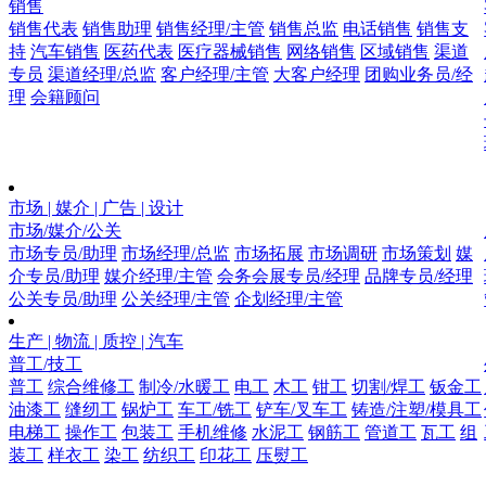
销售
销售代表
销售助理
销售经理/主管
销售总监
电话销售
销售支
持
汽车销售
医药代表
医疗器械销售
网络销售
区域销售
渠道
专员
渠道经理/总监
客户经理/主管
大客户经理
团购业务员/经
理
会籍顾问
市场 | 媒介 | 广告 | 设计
市场/媒介/公关
市场专员/助理
市场经理/总监
市场拓展
市场调研
市场策划
媒
介专员/助理
媒介经理/主管
会务会展专员/经理
品牌专员/经理
公关专员/助理
公关经理/主管
企划经理/主管
生产 | 物流 | 质控 | 汽车
普工/技工
普工
综合维修工
制冷/水暖工
电工
木工
钳工
切割/焊工
钣金工
油漆工
缝纫工
锅炉工
车工/铣工
铲车/叉车工
铸造/注塑/模具工
电梯工
操作工
包装工
手机维修
水泥工
钢筋工
管道工
瓦工
组
装工
样衣工
染工
纺织工
印花工
压熨工