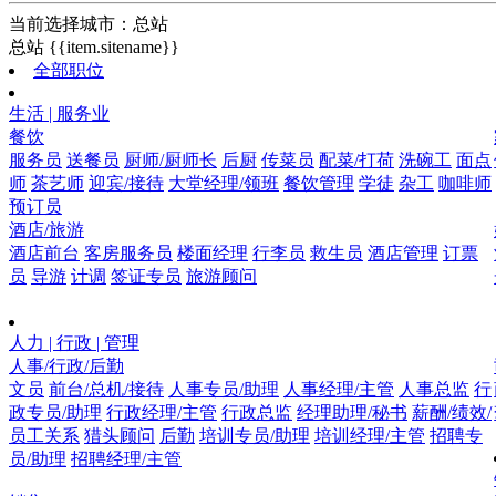
当前选择城市：
总站
总站
{{item.sitename}}
全部职位
生活 | 服务业
餐饮
服务员
送餐员
厨师/厨师长
后厨
传菜员
配菜/打荷
洗碗工
面点
师
茶艺师
迎宾/接待
大堂经理/领班
餐饮管理
学徒
杂工
咖啡师
预订员
酒店/旅游
酒店前台
客房服务员
楼面经理
行李员
救生员
酒店管理
订票
员
导游
计调
签证专员
旅游顾问
人力 | 行政 | 管理
人事/行政/后勤
文员
前台/总机/接待
人事专员/助理
人事经理/主管
人事总监
行
政专员/助理
行政经理/主管
行政总监
经理助理/秘书
薪酬/绩效/
员工关系
猎头顾问
后勤
培训专员/助理
培训经理/主管
招聘专
员/助理
招聘经理/主管