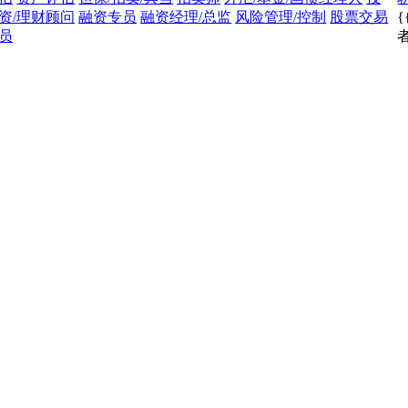
资/理财顾问
融资专员
融资经理/总监
风险管理/控制
股票交易
{
员
者