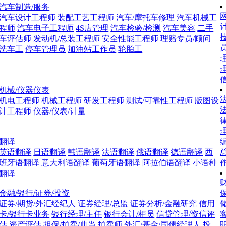
汽车制造/服务
网
汽车设计工程师
装配工艺工程师
汽车/摩托车修理
汽车机械工
程师
汽车电子工程师
4S店管理
汽车检验/检测
汽车美容
二手
车评估师
发动机/总装工程师
安全性能工程师
理赔专员/顾问
洗车工
停车管理员
加油站工作员
轮胎工
理
机械/仪器仪表
法
机电工程师
机械工程师
研发工程师
测试/可靠性工程师
版图设
计工程师
仪器/仪表/计量
翻译
英语翻译
日语翻译
韩语翻译
法语翻译
俄语翻译
德语翻译
西
班牙语翻译
意大利语翻译
葡萄牙语翻译
阿拉伯语翻译
小语种
翻译
财
金融/银行/证券/投资
证券/期货/外汇经纪人
证券经理/总监
证券分析/金融研究
信用
卡/银行卡业务
银行经理/主任
银行会计/柜员
信贷管理/资信评
估
资产评估
担保/拍卖/典当
拍卖师
外汇/基金/国债经理人
投