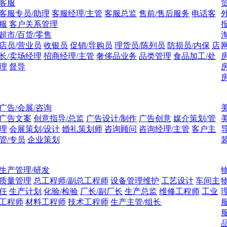
客服
客服专员/助理
客服经理/主管
客服总监
售前/售后服务
电话客
服
客户关系管理
超市/百货/零售
店员/营业员
收银员
促销/导购员
理货员/陈列员
防损员/内保
店
长/卖场经理
招商经理/主管
奢侈品业务
品类管理
食品加工/处
理
督导
广告/会展/咨询
广告文案
创意指导/总监
广告设计/制作
广告创意
媒介策划/管
理
会展策划/设计
婚礼策划师
咨询顾问
咨询经理/主管
客户主
管/专员
企业策划
生产管理/研发
质量管理
总工程师/副总工程师
设备管理维护
工艺设计
车间主
任
生产计划
化验/检验
厂长/副厂长
生产总监
维修工程师
工业
工程师
材料工程师
技术工程师
生产主管/组长