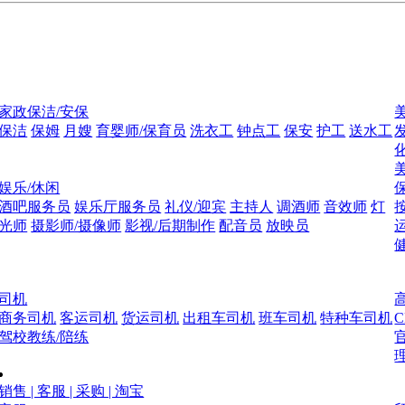
家政保洁/安保
保洁
保姆
月嫂
育婴师/保育员
洗衣工
钟点工
保安
护工
送水工
娱乐/休闲
酒吧服务员
娱乐厅服务员
礼仪/迎宾
主持人
调酒师
音效师
灯
光师
摄影师/摄像师
影视/后期制作
配音员
放映员
司机
商务司机
客运司机
货运司机
出租车司机
班车司机
特种车司机
驾校教练/陪练
销售 | 客服 | 采购 | 淘宝